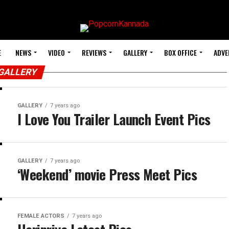
E
NEWS
VIDEO
REVIEWS
GALLERY
BOX OFFICE
ADVE
GALLERY
GALLERY
7 years ago
I Love You Trailer Launch Event Pics
GALLERY
7 years ago
‘Weekend’ movie Press Meet Pics
FEMALE ACTORS
7 years ago