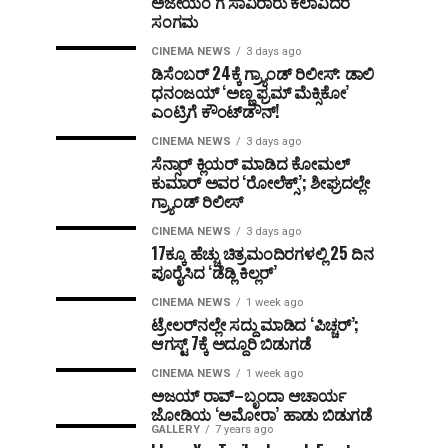
ಅಜೇಯಂ’ಗೆ ಸಾವಿರಾರು ಕಲಾವಿದರ
ಸಂಗಮ
CINEMA NEWS
3 days ago
ಡಿಸೆಂಬರ್ 24ಕ್ಕೆ ಗ್ರ್ಯಾಂಡ್ ರಿಲೀಸ್: ಡಾಲಿ
ಧನಂಜಯ್ ‘ಅಣ್ಣ ಫ್ರಮ್ ಮೆಕ್ಸಿಕೋ’
ಎಂಟ್ರಿಗೆ ಕೌಂಟ್‌ಡೌನ್!
CINEMA NEWS
3 days ago
ಸೆನ್ಸಾರ್ ಕ್ಲಿಯರ್ ಮಾಡಿದ ಕೋಮಲ್
ಕುಮಾರ್ ಅವರ ‘ರೋಲೆಕ್ಸ್’; ಶೀಘ್ರದಲ್ಲೇ
ಗ್ರ್ಯಾಂಡ್ ರಿಲೀಸ್
CINEMA NEWS
3 days ago
17ಕ್ಕೂ ಹೆಚ್ಚು ಚಿತ್ರಮಂದಿರಗಳಲ್ಲಿ 25 ದಿನ
ಪೂರೈಸಿದ ‘ಡೆಡ್ಲಿ ಕಿಲ್ಲರ್’
CINEMA NEWS
1 week ago
ಟ್ರೇಲರ್‌ನಲ್ಲೇ ಸದ್ದು ಮಾಡಿದ ‘ಪಿಚ್ಚರ್’;
ಆಗಸ್ಟ್ 7ಕ್ಕೆ ಅದ್ದೂರಿ ಬಿಡುಗಡೆ
CINEMA NEWS
1 week ago
ಅಜಯ್ ರಾವ್–ಬೃಂದಾ ಆಚಾರ್ಯ
ಜೋಡಿಯ ‘ಅಮೋರಾ’ ಹಾಡು ಬಿಡುಗಡೆ
GALLERY
7 years ago