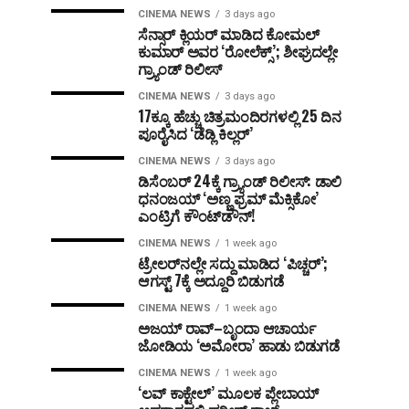
CINEMA NEWS
3 days ago
ಸೆನ್ಸಾರ್ ಕ್ಲಿಯರ್ ಮಾಡಿದ ಕೋಮಲ್
ಕುಮಾರ್ ಅವರ ‘ರೋಲೆಕ್ಸ್’; ಶೀಘ್ರದಲ್ಲೇ
ಗ್ರ್ಯಾಂಡ್ ರಿಲೀಸ್
CINEMA NEWS
3 days ago
17ಕ್ಕೂ ಹೆಚ್ಚು ಚಿತ್ರಮಂದಿರಗಳಲ್ಲಿ 25 ದಿನ
ಪೂರೈಸಿದ ‘ಡೆಡ್ಲಿ ಕಿಲ್ಲರ್’
CINEMA NEWS
3 days ago
ಡಿಸೆಂಬರ್ 24ಕ್ಕೆ ಗ್ರ್ಯಾಂಡ್ ರಿಲೀಸ್: ಡಾಲಿ
ಧನಂಜಯ್ ‘ಅಣ್ಣ ಫ್ರಮ್ ಮೆಕ್ಸಿಕೋ’
ಎಂಟ್ರಿಗೆ ಕೌಂಟ್‌ಡೌನ್!
CINEMA NEWS
1 week ago
ಟ್ರೇಲರ್‌ನಲ್ಲೇ ಸದ್ದು ಮಾಡಿದ ‘ಪಿಚ್ಚರ್’;
ಆಗಸ್ಟ್ 7ಕ್ಕೆ ಅದ್ದೂರಿ ಬಿಡುಗಡೆ
CINEMA NEWS
1 week ago
ಅಜಯ್ ರಾವ್–ಬೃಂದಾ ಆಚಾರ್ಯ
ಜೋಡಿಯ ‘ಅಮೋರಾ’ ಹಾಡು ಬಿಡುಗಡೆ
CINEMA NEWS
1 week ago
‘ಲವ್ ಕಾಕ್ಟೇಲ್’ ಮೂಲಕ ಪ್ಲೇಬಾಯ್