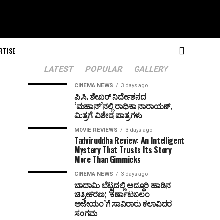
RTISE
LATEST
POPULAR
GALLERY
CINEMA NEWS
3 days ago
ಪಿ.ಸಿ. ಶೇಖರ್ ನಿರ್ದೇಶನದ
‘ಮಹಾನ್’ನಲ್ಲಿ ರಾಧಿಕಾ ನಾರಾಯಣ್,
ಮಿತ್ರಗೆ ವಿಶೇಷ ಪಾತ್ರಗಳು
MOVIE REVIEWS
3 days ago
Tadviruddha Review: An Intelligent
Mystery That Trusts Its Story
More Than Gimmicks
CINEMA NEWS
3 days ago
ಬಾದಾಮಿ ಬೆಟ್ಟದಲ್ಲಿ ಅದ್ಧೂರಿ ಹಾಡಿನ
ಚಿತ್ರೀಕರಣ; ‘ಕರ್ಣಾಟಬಲಂ
ಅಜೇಯಂ’ಗೆ ಸಾವಿರಾರು ಕಲಾವಿದರ
ಸಂಗಮ