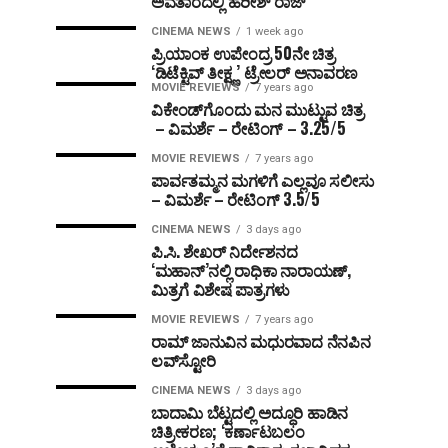
ಅವತಾರದಲ್ಲಿ ಹರೀಶ್ ರಾಜ್
CINEMA NEWS
1 week ago
ಪ್ರಿಯಾಂಕ ಉಪೇಂದ್ರ 50ನೇ ಚಿತ್ರ
‘ಡಿಟೆಕ್ಟಿವ್ ತೀಕ್ಷ್ಣ’ ಟ್ರೇಲರ್ ಅನಾವರಣ
MOVIE REVIEWS
7 years ago
ವಿಕೇಂಡ್‌ಗೊಂದು ಮನ ಮುಟ್ಟುವ ಚಿತ್ರ
– ವಿಮರ್ಶೆ – ರೇಟಿಂಗ್ – 3.25/5
MOVIE REVIEWS
7 years ago
ಪಾರ್ವತಮ್ಮನ ಮಗಳಿಗೆ ಎಲ್ಲವೂ ಸಲೀಸು
– ವಿಮರ್ಶೆ – ರೇಟಿಂಗ್ 3.5/5
CINEMA NEWS
3 days ago
ಪಿ.ಸಿ. ಶೇಖರ್ ನಿರ್ದೇಶನದ
‘ಮಹಾನ್’ನಲ್ಲಿ ರಾಧಿಕಾ ನಾರಾಯಣ್,
ಮಿತ್ರಗೆ ವಿಶೇಷ ಪಾತ್ರಗಳು
MOVIE REVIEWS
7 years ago
ರಾಮ್‌ ಜಾನುವಿನ ಮಧುರವಾದ ನೆನಪಿನ
ಲವ್‌ಸ್ಟೋರಿ
CINEMA NEWS
3 days ago
ಬಾದಾಮಿ ಬೆಟ್ಟದಲ್ಲಿ ಅದ್ಧೂರಿ ಹಾಡಿನ
ಚಿತ್ರೀಕರಣ; ‘ಕರ್ಣಾಟಬಲಂ