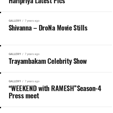
Haripriya Latest Pics
GALLERY
7 years ago
Shivanna – DroNa Movie Stills
GALLERY
7 years ago
Trayambakam Celebrity Show
GALLERY
7 years ago
“WEEKEND with RAMESH”Season-4
Press meet