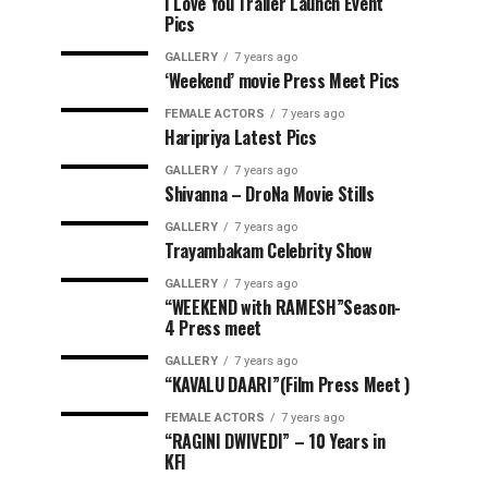
I Love You Trailer Launch Event
Pics
GALLERY
7 years ago
‘Weekend’ movie Press Meet Pics
FEMALE ACTORS
7 years ago
Haripriya Latest Pics
GALLERY
7 years ago
Shivanna – DroNa Movie Stills
GALLERY
7 years ago
Trayambakam Celebrity Show
GALLERY
7 years ago
“WEEKEND with RAMESH”Season-
4 Press meet
GALLERY
7 years ago
“KAVALU DAARI”(Film Press Meet )
FEMALE ACTORS
7 years ago
“RAGINI DWIVEDI” – 10 Years in
KFI