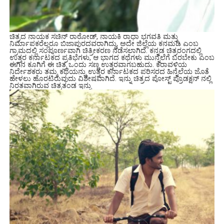
ಚಿತ್ರದ ನಾಯಕ ಸಚಿನ್ ರಾಠೋಡ್, ನಾಯಕಿ ರಾಧಾ ಭಗವತಿ ಮತ್ತು
ನಿರ್ಮಾಪಕರೆಲ್ಲರೂ ಬಿಜಾಪುರದವರಾಗಿದ್ದು, ಅದೇ ಜಿಲ್ಲೆಯ ಕನಮಡಿ ಎಂಬ
ಗ್ರಾಮದಲ್ಲಿ ಸಂಪೂರ್ಣವಾಗಿ ಚಿತ್ರೀಕರಣ ನಡೆಸಲಾಗಿದೆ. ಕನ್ನಡ ಚಿತ್ರರಂಗದಲ್ಲಿ
ಉತ್ತರ ಕರ್ನಾಟಕದ ಪ್ರತಿಭೆಗಳು, ಆ ಭಾಗದ ಕಥೆಗಳು ಮುನ್ನೆಲೆಗೆ ಬರಬೇಕು ಎಂಬ
ಈಗಿನ ಕೂಗಿಗೆ ಈ ಚಿತ್ರ ಒಂದು ಸಣ್ಣ ಉತ್ತರವಾಗಬಹುದು. ಕರಾವಳಿಯ
ನಿರ್ದೇಶಕರು ತಮ್ಮ ಕಥೆಯನ್ನು ಉತ್ತರ ಕರ್ನಾಟಕದ ಪರಿಸರದ ಹಿನ್ನೆಲೆಯ ಜೊತೆ
ಹೇಳಲು ಹೊರಟಿರುವುದು ವಿಶೇಷವಾಗಿದೆ. ಇನ್ನು ಚಿತ್ರದ ಪೋಸ್ಟ್ ಪ್ರೊಡಕ್ಷನ್ ನಲ್ಲಿ
ನಿರತವಾಗಿರುವ ಚಿತ್ರತಂಡ ಇನ್ನು