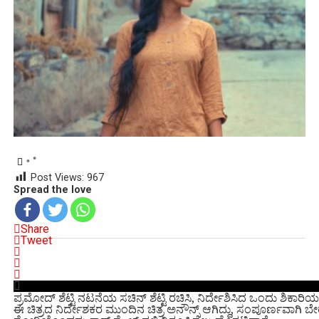
Post Views:
967
Spread the love
Share
Tweet
ಪ್ರಮೋದ್ ಶೆಟ್ಟಿ ನಟನೆಯ ಸಚಿನ್ ಶೆಟ್ಟಿ ರಚಿಸಿ, ನಿರ್ದೇಶಿಸಿದ ಒಂದು ಶಿಕಾರಿಯ 
ಈ ಚಿತ್ರದ ನಿರ್ದೇಶಕರ ಮುಂದಿನ ಚಿತ್ರ ಅನೌನ್ಸ್ ಆಗಿದ್ದು, ಸಂಪೂರ್ಣವಾಗಿ 