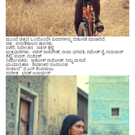
ಮುಂದೆ ಚಿತ್ರದ ಒಂದೊಂದೇ ವಿವರಗಳನ್ನು ಬಿಡುಗಡೆ ಮಾಡಲಿದೆ.
ಚಿತ್ರ : ವಸಂತಕಾಲದ ಹೂಗಳು
ರಚನೆ, ನಿರ್ದೇಶನ : ಸಚಿನ್ ಶೆಟ್ಟಿ
ಪಾತ್ರಧಾರಿಗಳು : ಸಚಿನ್ ರಾಠೋಡ್, ರಾಧಾ ಭಗವತಿ, ರಮೇಶ್ ರೈ, ಗುರುರಾಜ್
ಶೆಟ್ಟಿ, ಪವನ್, ನಂದೀಶ್
ನಿರ್ಮಾಪಕರು : ಅಶೋಕ್ ರಾಠೋಡ್, ಸಿದ್ದು ರಾಸುರೆ
ಛಾಯಾಗ್ರಹಣ : ಶಿವಶಂಕರ ನೂರಂಬಡ
ಸಂಕಲನ : ಬಿ.ಎಸ್ ಕೆಂಪರಾಜು
ಸಂಗೀತ : ಭರತ್ ಜನಾರ್ಧನ್