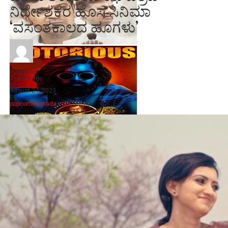
ನಿರ್ದೇಶಕರ ಹೊಸ ಸಿನಿಮಾ
‘ವಸಂತಕಾಲದ ಹೂಗಳು’
Published
3 years ago
on
August 24, 2023
By
popcornkannada.com