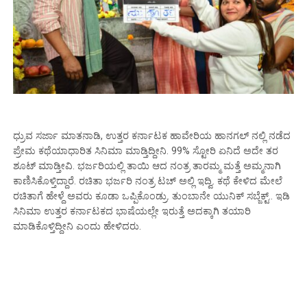
ಧ್ರುವ ಸರ್ಜಾ ಮಾತನಾಡಿ, ಉತ್ತರ ಕರ್ನಾಟಕ ಹಾವೇರಿಯ ಹಾನಗಲ್ ನಲ್ಲಿ ನಡೆದ
ಪ್ರೇಮ ಕಥೆಯಾಧಾರಿತ ಸಿನಿಮಾ ಮಾಡ್ತಿದ್ದೀನಿ. 99% ಸ್ಟೋರಿ ಏನಿದೆ ಅದೇ ತರ
ಶೂಟ್ ಮಾಡ್ತೀವಿ. ಭರ್ಜರಿಯಲ್ಲಿ ತಾಯಿ ಆದ ನಂತ್ರ ತಾರಮ್ಮ ಮತ್ತೆ ಅಮ್ಮನಾಗಿ
ಕಾಣಿಸಿಕೊಳ್ತಿದ್ದಾರೆ. ರಚಿತಾ ಭರ್ಜರಿ ನಂತ್ರ ಟಚ್ ಅಲ್ಲಿ ಇದ್ವಿ. ಕಥೆ ಕೇಳಿದ ಮೇಲೆ
ರಚಿತಾಗೆ ಹೇಳ್ದೆ ಅವರು ಕೂಡಾ ಒಪ್ಪಿಕೊಂಡ್ರು. ತುಂಬಾನೇ ಯುನಿಕ್ ಸಬ್ಜೆಕ್ಟ್.. ಇಡಿ
ಸಿನಿಮಾ ಉತ್ತರ ಕರ್ನಾಟಕದ ಭಾಷೆಯಲ್ಲೇ ಇರುತ್ತೆ ಅದಕ್ಕಾಗಿ ತಯಾರಿ
ಮಾಡಿಕೊಳ್ತಿದ್ದೀನಿ ಎಂದು ಹೇಳಿದರು.