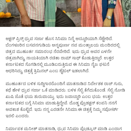
ಆಕ್ಷನ್ ಪ್ರಿನ್ಸ್ ಧ್ರುವ ಸರ್ಜಾ ಹೊಸ ಸಿನಿಮಾ ನಿನ್ನೆ ಅದ್ಧೂರಿಯಾಗಿ ಸೆಟ್ಟೇರಿದೆ.
ಬೆಂಗಳೂರಿನ ಬಸವನಗುಡಿಯ ಅನ್ನಪೂರ್ಣ ನವ ಮಂತ್ರಾಲಯ ಮಂದಿರದಲ್ಲಿ
ಚಿತ್ರದ ಮುಹೂರ್ತ ಸಮಾರಂಭ ನೆರವೇರಿದೆ. ಇದು ಧ್ರುವ ಅವರ ಏಳನೇ
ಚಿತ್ರವಾಗಿದ್ದು, ನಾಯಕಿಯಾಗಿ ರಚಿತಾ ರಾಮ್ ಸಾಥ್ ಕೊಡುತ್ತಿದ್ದಾರೆ. ಉತ್ತರ
ಕರ್ನಾಟಕದ ಸೊಗಡಿನಲ್ಲಿ ಮೂಡಿಬರುತ್ತಿರುವ ಈ ಸಿನಿಮಾ ನೈಜ ಘಟನೆ
ಆಧರಿಸಿದ್ದು, ಚಿತ್ರಕ್ಕೆ ಕ್ರಿಮಿನಲ್ ಎಂಬ ಟೈಟಲ್ ಇಡಲಾಗಿದೆ.
ಮುಹೂರ್ತದ ಬಳಿಕ ಸುದ್ದಿಗಾರರೊಂದಿಗೆ ಮಾತನಾಡಿದ ನಿರ್ದೇಶಕ ರಾಜ್ ಗುರು,
ಕಥೆ ಹೇಳಿ ಧ್ರುವ ಸರ್ಜಾ ಒಕೆ ಮಾಡಿದರು. ಬಳಿಕ ಸೆಲ್ಫಿ ತೆಗೆದುಕೊಂಡೆ. ಸೆಲ್ಫಿ ನೋಡಿ
ಖುಷಿ ಜೊತೆ ಭಯ ಶುರುವಾಯ್ತು. ಇದು ಜವಾಬ್ದಾರಿ ಎಂಬ ಭಯ. ಉತ್ತರ
ಕರ್ನಾಟಕದ ಬಗ್ಗೆ ಸಿನಿಮಾ ಮಾಡುತ್ತಿದ್ದೇವೆ. ದೊಡ್ಡ ಪ್ರೊಡಕ್ಷನ್ ಕಂಪನಿ ನನಗೆ
ಅವಕಾಶ ಕೊಟ್ಟಿದೆ. ಇದು ನನ್ನ ಎರಡನೇ ಸಿನಿಮಾ.‌ಈ ಚಿತ್ರಕ್ಕೆ ನಿಮ್ಮ ಸಪೋರ್ಟ್
ಇರಲಿ ಎಂದರು.
ನಿರ್ಮಾಪಕ ಮನೀಶ್ ಮಾತನಾಡಿ, ಧ್ರುವ ಸಿನಿಮಾ ಪ್ರೊಡ್ಯೂಸ್ ಮಾಡಿ ಎಂದಾಗ