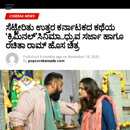
CINEMA NEWS
ಸೆಟ್ಟೇರಿತು ಉತ್ತರ ಕರ್ನಾಟಕದ ಕಥೆಯ
‘ಕ್ರಿಮಿನಲ್’ಸಿನಿಮಾ..ಧ್ರುವ ಸರ್ಜಾ ಹಾಗೂ
ರಚಿತಾ ರಾಮ್ ಹೊಸ ಚಿತ್ರ
Published
9 months ago
on
November 19, 2025
By
popcornkannada.com