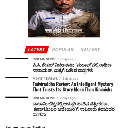
LATEST
POPULAR
GALLERY
CINEMA NEWS
2 days ago
ಪಿ.ಸಿ. ಶೇಖರ್ ನಿರ್ದೇಶನದ ‘ಮಹಾನ್’ನಲ್ಲಿ ರಾಧಿಕಾ
ನಾರಾಯಣ್, ಮಿತ್ರಗೆ ವಿಶೇಷ ಪಾತ್ರಗಳು
MOVIE REVIEWS
2 days ago
Tadviruddha Review: An Intelligent Mystery
That Trusts Its Story More Than Gimmicks
CINEMA NEWS
2 days ago
ಬಾದಾಮಿ ಬೆಟ್ಟದಲ್ಲಿ ಅದ್ಧೂರಿ ಹಾಡಿನ ಚಿತ್ರೀಕರಣ;
‘ಕರ್ಣಾಟಬಲಂ ಅಜೇಯಂ’ಗೆ ಸಾವಿರಾರು ಕಲಾವಿದರ
ಸಂಗಮ
Follow me on Twitter