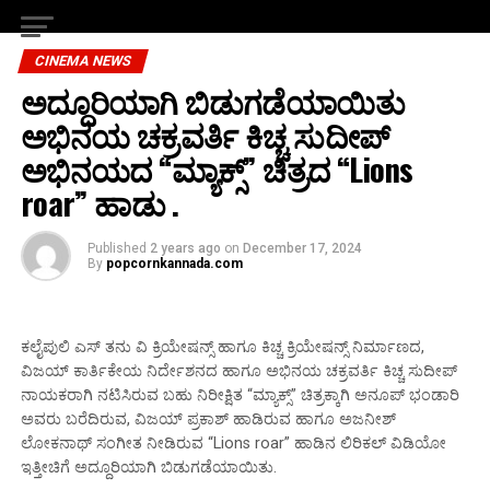
CINEMA NEWS
ಅದ್ದೂರಿಯಾಗಿ ಬಿಡುಗಡೆಯಾಯಿತು
ಅಭಿನಯ ಚಕ್ರವರ್ತಿ ಕಿಚ್ಚ ಸುದೀಪ್
ಅಭಿನಯದ “ಮ್ಯಾಕ್ಸ್” ಚಿತ್ರದ “Lions
roar” ಹಾಡು .
Published
2 years ago
on
December 17, 2024
By
popcornkannada.com
ಕಲೈಪುಲಿ ಎಸ್ ತನು ವಿ ಕ್ರಿಯೇಷನ್ಸ್ ಹಾಗೂ ಕಿಚ್ಚ ಕ್ರಿಯೇಷನ್ಸ್ ನಿರ್ಮಾಣದ,
ವಿಜಯ್ ಕಾರ್ತಿಕೇಯ ನಿರ್ದೇಶನದ ಹಾಗೂ ಅಭಿನಯ ಚಕ್ರವರ್ತಿ ಕಿಚ್ಚ ಸುದೀಪ್
ನಾಯಕರಾಗಿ ನಟಿಸಿರುವ ಬಹು ನಿರೀಕ್ಷಿತ “ಮ್ಯಾಕ್ಸ್” ಚಿತ್ರಕ್ಕಾಗಿ ಅನೂಪ್ ಭಂಡಾರಿ
ಅವರು ಬರೆದಿರುವ, ವಿಜಯ್ ಪ್ರಕಾಶ್ ಹಾಡಿರುವ ಹಾಗೂ ಅಜನೀಶ್
ಲೋಕನಾಥ್ ಸಂಗೀತ ನೀಡಿರುವ “Lions roar” ಹಾಡಿನ ಲಿರಿಕಲ್ ವಿಡಿಯೋ
ಇತ್ತೀಚಿಗೆ ಅದ್ದೂರಿಯಾಗಿ ಬಿಡುಗಡೆಯಾಯಿತು.