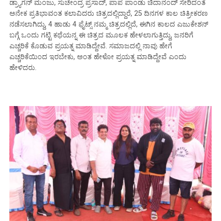
ಡ್ರ‍್ಯಾಗನ್ ಮಂಜು, ಸುಚೇಂದ್ರ ಪ್ರಸಾದ್, ಪಾಪ ಪಾಂಡು ಚಿದಾನಂದ್ ಸೇರಿದಂತೆ
ಅನೇಕ ಪ್ರತಿಭಾವಂತ ಕಲಾವಿದರು ಚಿತ್ರದಲ್ಲಿದ್ದಾರೆ, 25 ದಿನಗಳ ಕಾಲ ಚಿತ್ರೀಕರಣ
ನಡೆಸಲಾಗಿದ್ದು, 4 ಹಾಡು 4 ಫೈಟ್ಸ್ ನಮ್ಮ ಚಿತ್ರದಲ್ಲಿದೆ, ಈಗಿನ ಕಾಲದ ಎಜುಕೇಶನ್
ಬಗ್ಗೆ ಒಂದು ಗಟ್ಟಿ ಕಥೆಯನ್ನ ಈ ಚಿತ್ರದ ಮೂಲಕ ಹೇಳಲಾಗುತ್ತಿದ್ದು, ಜನರಿಗೆ
ಎಚ್ಚರಿಕೆ ಕೊಡುವ ಪ್ರಯತ್ನ ಮಾಡಿದ್ದೇವೆ. ಸಮಾಜದಲ್ಲಿ ನಾವು ಹೇಗೆ
ಎಚ್ಚರಿಕೆಯಿಂದ ಇರಬೇಕು, ಅಂತ ಹೇಳೋ ಪ್ರಯತ್ನ ಮಾಡಿದ್ದೇವೆ ಎಂದು
ಹೇಳಿದರು.