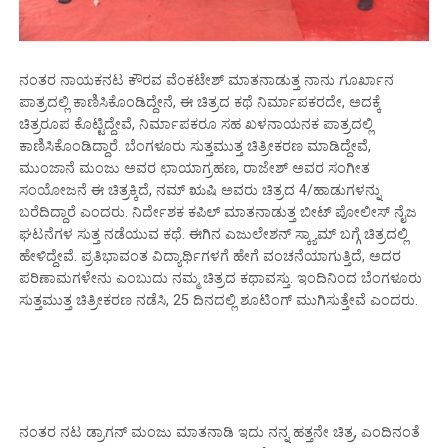
ನಂತರ ನಾಯಕನಟ ಕೌರವ ವೆಂಕಟೇಶ್ ಮಾತನಾಡುತ್ತ ನಾನು ಗೂರ್ಖಾನ
ಪಾತ್ರದಲ್ಲಿ ಕಾಣಿಸಿಕೊಂಡಿದ್ದೇನೆ, ಈ ಚಿತ್ರದ ಕಥೆ ನಿರ್ಮಾಪಕರದೇ, ಅದಕ್ಕೆ
ಚಿತ್ರರೂಪ ಕೊಟ್ಟಿದ್ದೇವೆ, ನಿರ್ಮಾಪಕರೂ ಸಹ ಖಳನಾಯನಕ ಪಾತ್ರದಲ್ಲಿ
ಕಾಣಿಸಿಕೊಂಡಿದ್ದಾರೆ. ಬೆಂಗಳೂರು ಸುತ್ತಮುತ್ತ ಚಿತ್ರೀಕರಣ ಮಾಡಿದ್ದೇವೆ,
ಮುಂಜಾನೆ ಮಂಜು ಅವರ ಛಾಯಾಗ್ರಹಣ, ರಾಜೇಶ್ ಅವರ ಸಂಗೀತ
ಸಂಯೋಜನೆ ಈ ಚಿತ್ರಕ್ಕಿದೆ, ನಮ್ ಋಷಿ ಅವರು ಚಿತ್ರದ 4/ಹಾಡುಗಳನ್ನು
ಬರೆದಿದ್ದಾರೆ ಎಂದರು. ನಿರ್ದೇಶಕ ಕಪಿಲ್ ಮಾತನಾಡುತ್ತ ಬೀಟ್ ಪೋಲೀಸ್ ನೈಜ
ಘಟನೆಗಳ ಸುತ್ತ ನಡೆಯುವ ಕಥೆ. ಈಗಿನ ಎಜುಲೇಶನ್ ಸ್ಕ್ಯಾಮ್ ಬಗ್ಗೆ ಚಿತ್ರದಲ್ಲಿ
ಹೇಳಿದ್ದೇವೆ. ಪ್ರತಿಭಾವಂತ ವಿದ್ಯಾರ್ಥಿಗಳಗೆ ಹೇಗೆ ವಂಚನೆಯಾಗುತ್ತಿದೆ, ಅದರ
ಪರಿಣಾಮಗಳೇನು ಎಂಬುದು ನಮ್ಮ ಚಿತ್ರದ ಕಥಾವಸ್ತು. ಇಂದಿನಿಂದ ಬೆಂಗಳೂರು
ಸುತ್ತಮುತ್ತ ಚಿತ್ರೀಕರಣ ನಡೆಸಿ, 25 ದಿನದಲ್ಲಿ ಶೂಟಿಂಗ್ ಮುಗಿಸುತ್ತೇವೆ ಎಂದರು.
ನಂತರ ನಟ ಡ್ರಾಗನ್ ಮಂಜು ಮಾತನಾಡಿ ಇದು ನನ್ನ ಹತ್ತನೇ ಚಿತ್ರ, ಎಂದಿನಂತೆ