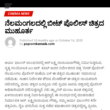
CINEMA NEWS
ನೆಲಮಂಗಲದಲ್ಲಿ ಬೀಟ್ ಪೊಲೀಸ್ ಚಿತ್ರದ
ಮುಹೂರ್ತ
Published
10 months ago
on
October 16, 2025
By
popcornkannada.com
ಆರ್ಯ ಫಿಲಂಸ್ ಲಾಂಛನದಲ್ಲಿ ಆರ್.ಲಕ್ಷ್ಮಿ ನಾರಾಯಣಗೌಡ್ರು ನಿರ್ಮಿಸುತ್ತಿರುವ,
ನೃತ್ಯ ಸಂಯೋಜಕ ಎಂ.ಆರ್. ಕಪಿಲ್ ಅವರ ನಿರ್ದೇಶನದ ಚಿತ್ರ ‘ಬೀಟ್ ಪೊಲೀಸ್’.
ನೆಲಮಂಗಲ ಪೊಲೀಸ್ ಠಾಣೆಯ ಬಳಿ ಈ ಚಿತ್ರದ ಮುಹೂರ್ತ ಸಮಾರಂಭ
ನಡೆಯಿತು. ಸಾಹಸ ನಿರ್ದೇಶಕ ಕೌರವ ವೆಂಕಟೇಶ್ ಈ ಚಿತ್ರದ ನಾಯಕನಾಗಿ
ನಟಿಸಲಿದ್ದು, ಭೀಮ ಚಿತ್ರದ ಜನಪ್ರಿಯ ನಟಿ ಪ್ರಿಯಾ ಅವರು ಚಿತ್ರದಲ್ಲಿ ಪೊಲೀಸ್
ಅಧಿಕಾರಿಯಾಗಿ ನಟಿಸುತ್ತಿದ್ದಾರೆ, ನಟ ಡ್ರ‍್ಯಾಗನ್ ಮಂಜು ಕೂಡ ಚಿತ್ರದಲ್ಲಿ
ಖಳನಾಯಕನ ಪಾತ್ರ ನಿರ್ವಹಿಸುತ್ತಿದ್ದಾರೆ, ಈ ಸಂದರ್ಭದಲ್ಲಿ ಮಾತನಾಡಿದ
ನಿರ್ಮಾಪಕ ಆರ್. ಲಕ್ಷ್ಮಿನಾರಾಯಣ ಗೌಡ್ರು, ನಮ್ಮ ಆರ್ಯ ಫಿಲಂಸ್‌ನ 4ನೇ
ಚಿತ್ರವಿದು, ನೈಜ ಘಟನೆಯ ಸುತ್ತ ನಡೆವ ಕಥಾಹಂದರ ಚಿತ್ರದಲ್ಲಿದ್ದು, ಪ್ರಿಯಾ,