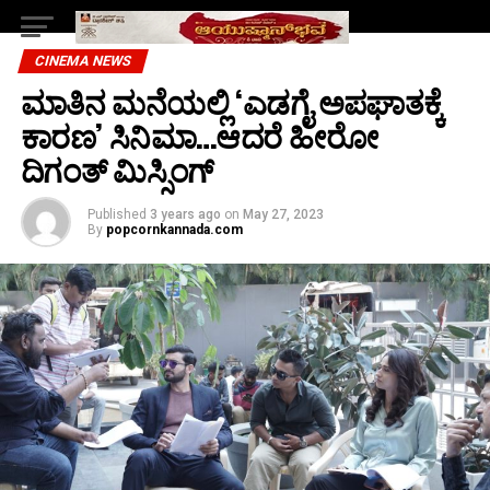
CINEMA NEWS
ಮಾತಿನ ಮನೆಯಲ್ಲಿ ‘ಎಡಗೈ ಅಪಘಾತಕ್ಕೆ
ಕಾರಣ’ ಸಿನಿಮಾ…ಆದರೆ ಹೀರೋ
ದಿಗಂತ್ ಮಿಸ್ಸಿಂಗ್
Published
3 years ago
on
May 27, 2023
By
popcornkannada.com