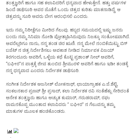
ತಂತ್ರಜ್ಞರಿಗೆ ಹಾಗೂ ಸಹ ಕಲಾವಿದರಿಗೆ ಧನ್ಯವಾದ ಹೇಳುತ್ತೇನೆ. ಹತ್ತು ವರ್ಷಗಳ
ಹಿಂದೆ ಡಾ||ಸೂರಿ ಅವರ ಜೊತೆಗೆ ಒಂದು ಚಿತ್ರದ ಕುರಿತು ಮಾತನಾಡಿದ್ದೆ‌. ಆ
ಚಿತ್ರವನ್ನು ಸೂರಿ ಅವರು ಬೇಗ ಆರಂಭಿಸಲಿ ಎಂದರು.
ಇದು ನಮ್ಮ ನಿರೀಕ್ಷೆಗೂ ಮೀರಿದ ಗೆಲುವು. ಹಬ್ಬದ ಸಮಯದಲ್ಲಿ ಇಷ್ಟು ಜನರು
ಬಂದು ನಮ್ಮ ಸಿನಿಮಾ ನೋಡಿ ಪ್ರೋತ್ಸಾಹಿಸಿರುವುದು ನಿಜಕ್ಕೂ ಸಂತೋಷವಾಗಿದೆ.
ಅವರೆಲ್ಲರಿಗೂ ನಾನು, ನನ್ನ ತಂಡ ಚಿರ ಋಣಿ. ನನ್ನ ಮೇಲೆ ನಂಬಿಕೆಯಿಟ್ಟು ಬಿಗ್
ಬಜೆಟ್ ನ ಚಿತ್ರ ನಿರ್ದೇಶಿಸಲು ಅವಕಾಶ ನೀಡಿದ ನಿರ್ಮಾಪಕ ವಿಜಯ್
ಕಿರಗಂದೂರು ಅವರಿಗೆ, ಒಳ್ಳೆಯ ಕಥೆ ಕೊಟ್ಟ ಪ್ರಶಾಂತ್ ನೀಲ್ ಅವರಿಗೆ,
“ಬಘೀರ”ನ ಪಾತ್ರಕ್ಕೆ ಜೀವ ತುಂಬಿದ ಶ್ರೀಮುರಳಿ ಅವರಿಗೆ ಹಾಗೂ ಇಡೀ ತಂಡಕ್ಕೆ
ನನ್ನ ಧನ್ಯವಾದ ಎಂದರು ನಿರ್ದೇಶಕ ಡಾ||ಸೂರಿ.
ಸಂಗೀತ ನಿರ್ದೇಶಕ ಅಜನೀಶ್ ಲೋಕನಾಥ್, ಛಾಯಾಗ್ರಾಹಕ ಎ.ಜೆ.ಶೆಟ್ಟಿ,
ಸಂಕಲನಕಾರ ಪ್ರಣವ್ ಶ್ರೀ ಪ್ರಸಾದ್, ಕಲಾ ನಿರ್ದೇಶಕ ರವಿ ಸಂತೆಹೆಕ್ಲು ಸೇರಿದಂತೆ
ಅನೇಕ ತಂತ್ರಜ್ಞರು ಹಾಗೂ ಅಚ್ಯುತ ಕುಮಾರ್, ಗರುಡರಾಮ್, ರಘು
ರಾಮನಕೊಪ್ಪ ಮುಂತಾದ ಕಲಾವಿದರು ” ಬಘೀರ” ನ ಗೆಲುವನ್ನು ತಮ್ಮ
ಮಾತುಗಳ ಮೂಲಕ ಹಂಚಿಕೊಂಡರು.