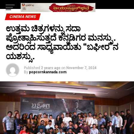
CINEMA NEWS
ಉತ್ತಮ ಚಿತ್ರಗಳನ್ನು ಸದಾ
ಪ್ರೋತ್ಸಾಹಿಸುತ್ತದೆ ಕನ್ನಡಿಗರ ಮನಸ್ಸು .
ಅದರಿಂದ ಸಾಧ್ಯವಾಯಿತು “ಬಘೀರ”ನ
ಯಶಸ್ಸು .
Published
2 years ago
on
November 7, 2024
By
popcornkannada.com