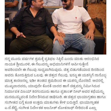
ನನ್ನ ಮೂರು ವರ್ಷಗಳ ಶ್ರಮಕ್ಕೆ ಪ್ರತಿಫಲ ಸಿಕ್ಕಿದೆ ಎಂದು ಮಾತು ಆರಂಭಿಸಿದ
ನಾಯಕ ಶ್ರೀಮುರಳಿ, ಈ ಗೆಲುವನ್ನು ಅಭಿಮಾನಿಗಳಿಗೆ ಅರ್ಪಿಸುತ್ತೇನೆ.
ಅವರಿಂದಲೇ ಈ ಗೆಲುವು ಸಾಧ್ಯವಾಗಿರುವುದು. ಚಿತ್ರ ಬಿಡುಗಡೆಯಾದ ದಿನದಿಂದ
ಅವರು ತೋರುತ್ತಿರುವ ಒಲವು. ಈ ಚಿತ್ರದ ಗೆಲುವು. ಇನ್ನೂ ಈ ಯಶಸ್ಸಿಗೆ ನಾನೊಬ್ಬ
ಮಾತ್ರ ಕಾರಣನಲ್ಲ.‌ ಇಡೀ ತಂಡದ ಶ್ರಮದಿಂದ ಈ ಯಶಸ್ಸು ದೊರಕಿದೆ. ಅದರಲ್ಲಿ
ಮುಖ್ಯವಾದವರು, ಯಾವುದೇ ಕೊರತೆ ಬಾರದ ಹಾಗೆ ಚಿತ್ರವನ್ನು ನಿರ್ಮಿಸಿರುವ
ನಿರ್ಮಾಪಕ ವಿಜಯ್ ಕಿರಗಂದೂರು ಹಾಗೂ ಪ್ರಶಾಂತ್ ನೀಲ್ ಅವರ ಕಥೆಯನ್ನು
ಮನಮುಟ್ಟುವಂತೆ ನಿರ್ದೇಶಿಸಿರುವ ಡಾ||ಸೂರಿ. ಈ ಚಿತ್ರದ ಛಾಯಾಗ್ರಹಣ ಹಾಗೂ
ಸಂಗೀತದ ಬಗ್ಗೆ ಕೂಡ ಉತ್ತಮ ಮಾತುಗಳು ಕೇಳಿ ಬರುತ್ತಿದೆ. ಛಾಯಾಗ್ರಾಹಕ
ಎ.ಜೆ.ಶೆಟ್ಟಿ, ಸಂಗೀತ ನಿರ್ದೇಶಕ ಅಜನೀಶ್ ಲೋಕನಾಥ್ ಸೇರಿದಂತೆ ಎಲ್ಲಾ