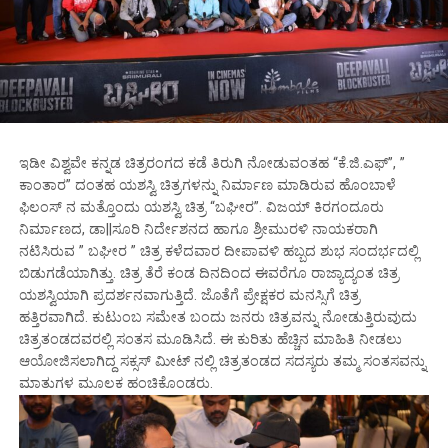
ಇಡೀ ವಿಶ್ವವೇ ಕನ್ನಡ ಚಿತ್ರರಂಗದ ಕಡೆ ತಿರುಗಿ ನೋಡುವಂತಹ “ಕೆ.ಜಿ.ಎಫ್”, ”
ಕಾಂತಾರ” ದಂತಹ ಯಶಸ್ವಿ ಚಿತ್ರಗಳನ್ನು ನಿರ್ಮಾಣ ಮಾಡಿರುವ ಹೊಂಬಾಳೆ
ಫಿಲಂಸ್ ನ ಮತ್ತೊಂದು ಯಶಸ್ವಿ ಚಿತ್ರ “ಬಘೀರ”. ವಿಜಯ್ ಕಿರಗಂದೂರು
ನಿರ್ಮಾಣದ, ಡಾ||ಸೂರಿ ನಿರ್ದೇಶನದ ಹಾಗೂ ಶ್ರೀಮುರಳಿ ನಾಯಕರಾಗಿ
ನಟಿಸಿರುವ ” ಬಘೀರ ” ಚಿತ್ರ ಕಳೆದವಾರ ದೀಪಾವಳಿ ಹಬ್ಬದ ಶುಭ ಸಂದರ್ಭದಲ್ಲಿ
ಬಿಡುಗಡೆಯಾಗಿತ್ತು. ಚಿತ್ರ ತೆರೆ ಕಂಡ ದಿನದಿಂದ ಈವರೆಗೂ ರಾಜ್ಯಾದ್ಯಂತ ಚಿತ್ರ
ಯಶಸ್ವಿಯಾಗಿ ಪ್ರದರ್ಶನವಾಗುತ್ತಿದೆ. ಜೊತೆಗೆ ಪ್ರೇಕ್ಷಕರ ಮನಸ್ಸಿಗೆ ಚಿತ್ರ
ಹತ್ತಿರವಾಗಿದೆ. ಕುಟುಂಬ ಸಮೇತ ಬಂದು ಜನರು ಚಿತ್ರವನ್ನು ನೋಡುತ್ತಿರುವುದು
ಚಿತ್ರತಂಡದವರಲ್ಲಿ ಸಂತಸ ಮೂಡಿಸಿದೆ. ಈ ಕುರಿತು ಹೆಚ್ಚಿನ ಮಾಹಿತಿ ನೀಡಲು
ಆಯೋಜಿಸಲಾಗಿದ್ದ ಸಕ್ಸಸ್ ಮೀಟ್ ನಲ್ಲಿ ಚಿತ್ರತಂಡದ ಸದಸ್ಯರು ತಮ್ಮ ಸಂತಸವನ್ನು
ಮಾತುಗಳ ಮೂಲಕ ಹಂಚಿಕೊಂಡರು.