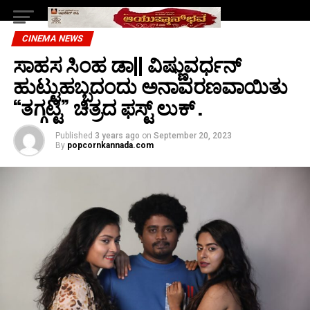
CINEMA NEWS
ಸಾಹಸ ಸಿಂಹ ಡಾ|| ವಿಷ್ಣುವರ್ಧನ್
ಹುಟ್ಟುಹಬ್ಬದಂದು ಅನಾವರಣವಾಯಿತು
“ತಗ್ಗಟ್ಟಿ” ಚಿತ್ರದ ಫಸ್ಟ್ ಲುಕ್ .
Published
3 years ago
on
September 20, 2023
By
popcornkannada.com