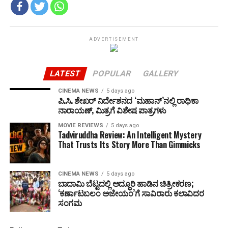
ADVERTISEMENT
LATEST
POPULAR
GALLERY
CINEMA NEWS
5 days ago
ಪಿ.ಸಿ. ಶೇಖರ್ ನಿರ್ದೇಶನದ ‘ಮಹಾನ್’ನಲ್ಲಿ ರಾಧಿಕಾ
ನಾರಾಯಣ್, ಮಿತ್ರಗೆ ವಿಶೇಷ ಪಾತ್ರಗಳು
MOVIE REVIEWS
5 days ago
Tadviruddha Review: An Intelligent Mystery
That Trusts Its Story More Than Gimmicks
CINEMA NEWS
5 days ago
ಬಾದಾಮಿ ಬೆಟ್ಟದಲ್ಲಿ ಅದ್ಧೂರಿ ಹಾಡಿನ ಚಿತ್ರೀಕರಣ;
‘ಕರ್ಣಾಟಬಲಂ ಅಜೇಯಂ’ಗೆ ಸಾವಿರಾರು ಕಲಾವಿದರ
ಸಂಗಮ