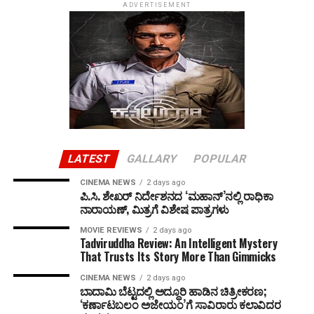
ADVERTISEMENT
LATEST
GALLARY
POPULAR
CINEMA NEWS
2 days ago
ಪಿ.ಸಿ. ಶೇಖರ್ ನಿರ್ದೇಶನದ ‘ಮಹಾನ್’ನಲ್ಲಿ ರಾಧಿಕಾ
ನಾರಾಯಣ್, ಮಿತ್ರಗೆ ವಿಶೇಷ ಪಾತ್ರಗಳು
MOVIE REVIEWS
2 days ago
Tadviruddha Review: An Intelligent Mystery
That Trusts Its Story More Than Gimmicks
CINEMA NEWS
2 days ago
ಬಾದಾಮಿ ಬೆಟ್ಟದಲ್ಲಿ ಅದ್ಧೂರಿ ಹಾಡಿನ ಚಿತ್ರೀಕರಣ;
‘ಕರ್ಣಾಟಬಲಂ ಅಜೇಯಂ’ಗೆ ಸಾವಿರಾರು ಕಲಾವಿದರ