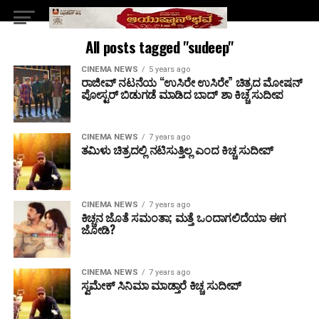
All posts tagged "sudeep"
CINEMA NEWS
5 years ago
ರಾಜೀವ್ ನಟನೆಯ “ಉಸಿರೇ ಉಸಿರೇ” ಚಿತ್ರದ ಮೋಷನ್
ಪೋಸ್ಟರ್ ಬಿಡುಗಡೆ ಮಾಡಿದ ಬಾದ್ ಶಾ ಕಿಚ್ಚ ಸುದೀಪ
CINEMA NEWS
7 years ago
ತಮಿಳು ಚಿತ್ರದಲ್ಲಿ ನಟಿಸುತ್ತಿಲ್ಲ ಎಂದ ಕಿಚ್ಚ ಸುದೀಪ್‌
CINEMA NEWS
7 years ago
ಕಿಚ್ಚನ ಜೊತೆ ಸಮಂತಾ; ಮತ್ತೆ ಒಂದಾಗಲಿದೆಯಾ ಈಗ
ಜೋಡಿ?
CINEMA NEWS
7 years ago
ಸ್ವಮೇಕ್‌ ಸಿನಿಮಾ ಮಾಡ್ತಾರೆ ಕಿಚ್ಚ ಸುದೀಪ್