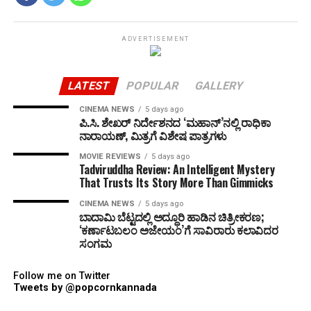
ADVERTISEMENT
LATEST
POPULAR
GALLERY
CINEMA NEWS
5 days ago
ಪಿ.ಸಿ. ಶೇಖರ್ ನಿರ್ದೇಶನದ ‘ಮಹಾನ್’ನಲ್ಲಿ ರಾಧಿಕಾ
ನಾರಾಯಣ್, ಮಿತ್ರಗೆ ವಿಶೇಷ ಪಾತ್ರಗಳು
MOVIE REVIEWS
5 days ago
Tadviruddha Review: An Intelligent Mystery
That Trusts Its Story More Than Gimmicks
CINEMA NEWS
5 days ago
ಬಾದಾಮಿ ಬೆಟ್ಟದಲ್ಲಿ ಅದ್ಧೂರಿ ಹಾಡಿನ ಚಿತ್ರೀಕರಣ;
‘ಕರ್ಣಾಟಬಲಂ ಅಜೇಯಂ’ಗೆ ಸಾವಿರಾರು ಕಲಾವಿದರ
ಸಂಗಮ
Follow me on Twitter
Tweets by @popcornkannada