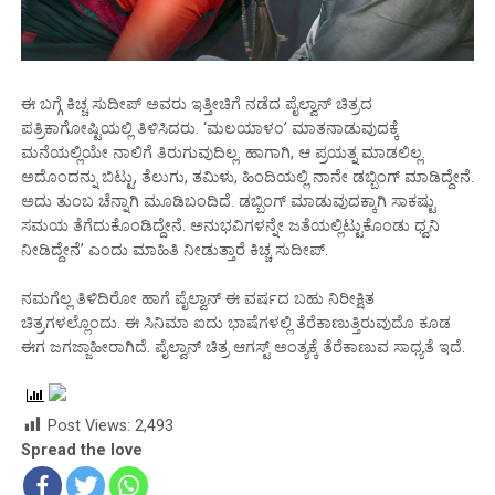
ಈ ಬಗ್ಗೆ ಕಿಚ್ಚ ಸುದೀಪ್ ಅವರು ಇತ್ತೀಚಿಗೆ ನಡೆದ ಪೈಲ್ವಾನ್ ಚಿತ್ರದ
ಪತ್ರಿಕಾಗೋಷ್ಟಿಯಲ್ಲಿ ತಿಳಿಸಿದರು. ‘ಮಲಯಾಳಂ’ ಮಾತನಾಡುವುದಕ್ಕೆ
ಮನೆಯಲ್ಲಿಯೇ ನಾಲಿಗೆ ತಿರುಗುವುದಿಲ್ಲ. ಹಾಗಾಗಿ, ಆ ಪ್ರಯತ್ನ ಮಾಡಲಿಲ್ಲ.
ಅದೊಂದನ್ನು ಬಿಟ್ಟು, ತೆಲುಗು, ತಮಿಳು, ಹಿಂದಿಯಲ್ಲಿ ನಾನೇ ಡಬ್ಬಿಂಗ್ ಮಾಡಿದ್ದೇನೆ.
ಅದು ತುಂಬ ಚೆನ್ನಾಗಿ ಮೂಡಿಬಂದಿದೆ. ಡಬ್ಬಿಂಗ್ ಮಾಡುವುದಕ್ಕಾಗಿ ಸಾಕಷ್ಟು
ಸಮಯ ತೆಗೆದುಕೊಂಡಿದ್ದೇನೆ. ಅನುಭವಿಗಳನ್ನೇ ಜತೆಯಲ್ಲಿಟ್ಟುಕೊಂಡು ಧ್ವನಿ
ನೀಡಿದ್ದೇನೆ’ ಎಂದು ಮಾಹಿತಿ ನೀಡುತ್ತಾರೆ ಕಿಚ್ಚ ಸುದೀಪ್.
ನಮಗೆಲ್ಲ ತಿಳಿದಿರೋ ಹಾಗೆ ಪೈಲ್ವಾನ್ ಈ ವರ್ಷದ ಬಹು ನಿರೀಕ್ಷಿತ
ಚಿತ್ರಗಳಲ್ಲೊಂದು. ಈ ಸಿನಿಮಾ ಐದು ಭಾಷೆಗಳಲ್ಲಿ ತೆರೆಕಾಣುತ್ತಿರುವುದೊ ಕೂಡ
ಈಗ ಜಗಜ್ಜಾಹೀರಾಗಿದೆ. ಪೈಲ್ವಾನ್ ಚಿತ್ರ ಆಗಸ್ಟ್ ಅಂತ್ಯಕ್ಕೆ ತೆರೆಕಾಣುವ ಸಾಧ್ಯತೆ ಇದೆ.
Post Views:
2,493
Spread the love