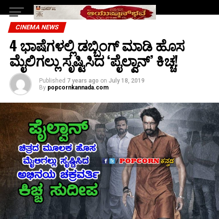
CINEMA NEWS
4 ಭಾಷೆಗಳಲ್ಲಿ ಡಬ್ಬಿಂಗ್ ಮಾಡಿ ಹೊಸ
ಮೈಲಿಗಲ್ಲು ಸೃಷ್ಟಿಸಿದ ‘ಪೈಲ್ವಾನ್’ ಕಿಚ್ಚ!
Published
7 years ago
on
July 18, 2019
By
popcornkannada.com