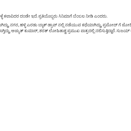
್ಳೆ ಕಲಾವಿದರ ದಂಡೇ ಇದೆ. ಪ್ರತಿಯೊಬ್ಬರು ಸಿನಿಮಾಗೆ ಬೆಂಬಲ ನೀಡಿ ಎಂದರು.
ು, ನಗರ, ಹಳ್ಳಿ ಎರಡು ಬ್ಯಾಕ್ ಡ್ರಾಪ್ ನಲ್ಲಿ ನಡೆಯುವ ಕಥೆಯಾಗಿದ್ದು, ಪ್ರಮೋದ್ ಗೆ ಜೋ
ಿದ್ದು, ಅಚ್ಯುತ್ ಕುಮಾರ್, ಶರತ್ ಲೋಹಿತಾಶ್ವ ಪ್ರಮುಖ ಪಾತ್ರದಲ್ಲಿ ನಟಿಸುತ್ತಿದ್ದಾರೆ. ಸುಜಯ್ 