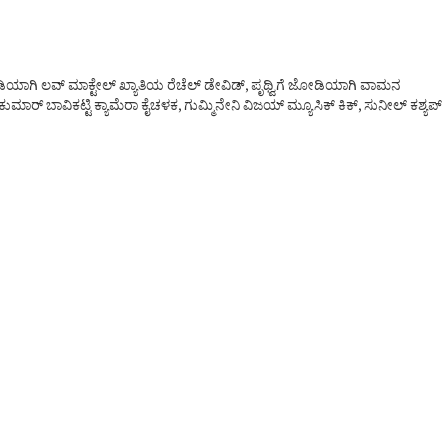
ಡಿಯಾಗಿ ಲವ್ ಮಾಕ್ಟೇಲ್ ಖ್ಯಾತಿಯ ರೆಚೆಲ್ ಡೇವಿಡ್, ಪೃಥ್ವಿಗೆ ಜೋಡಿಯಾಗಿ ವಾಮನ
ಕುಮಾರ್ ಬಾವಿಕಟ್ಟಿ ಕ್ಯಾಮೆರಾ ಕೈಚಳಕ, ಗುಮ್ಮಿನೇನಿ ವಿಜಯ್ ಮ್ಯೂಸಿಕ್ ಕಿಕ್, ಸುನೀಲ್ ಕಶ್ಯಪ್