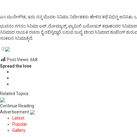
ಎಂ ಮುನೇಗೌಡ, ಇದು ನನ್ನ ಮೊದಲ ಸಿನಿಮಾ. ನಿರ್ದೇಶಕರು ಹೇಳಿದ ಕಥೆ ವಿಭಿನ್ನ ಅನಿಸಿತು. ಒಳ
ಭುವನಂ ಗಗನಂ ಸಿನಿಮಾ ಲವ್, ರೋಮ್ಯಾನ್ಸ್, ಫ್ಯಾಮಿಲಿ ಎಮೋಷನ್ ಕಥಾಹಂದರ ಸಿನಿಮಾವಾಗಿದ್ದ
ಸಿನಿಮಾದ ನಾಯಕಿ ರಚನಾ ರೈ ನಟಿಸ್ತಿದ್ದಾರೆ. ಬರುವ ಜುಲೈ 1ರಿಂದ ಸಿನಿಮಾದ ಶೂಟಿಂಗ್ ಶುರುವಾಗ್ತ
ಸಂಕಲನ ಸಿನಿಮಾಕ್ಕಿದೆ.
Post Views:
668
Spread the love
Related Topics:
Continue Reading
Advertisement
Latest
Popular
Gallery