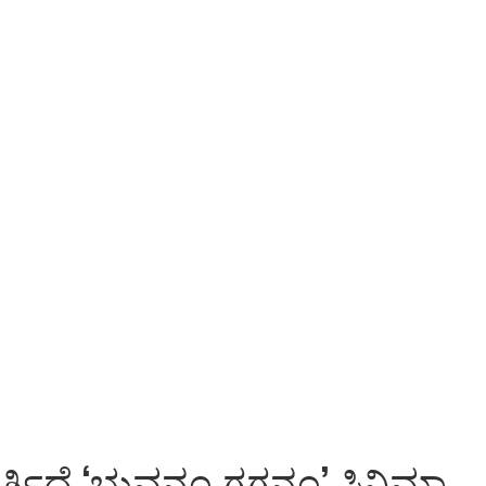
.ಬರ್ತಿದೆ ‘ಭುವನಂ ಗಗನಂ’ ಸಿನಿಮಾ…