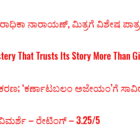
 ರಾಧಿಕಾ ನಾರಾಯಣ್, ಮಿತ್ರಗೆ ವಿಶೇಷ ಪಾತ್
stery That Trusts Its Story More Than 
ಚಿತ್ರೀಕರಣ; ‘ಕರ್ಣಾಟಬಲಂ ಅಜೇಯಂ’ಗೆ ಸ
ಿಮರ್ಶೆ – ರೇಟಿಂಗ್ – 3.25/5