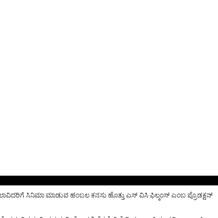
ತ ಕಲಾವಿದರಿಗೆ ಸಿನಿಮಾ ಮಾಡುವ ಹಂಬಲ ಕನಸು ಹೊತ್ತು ಎಸ್ ವಿಸಿ ಫಿಲ್ಮಂಸ್ ಎಂಬ ಪ್ರೊಡಕ್ಷನ್