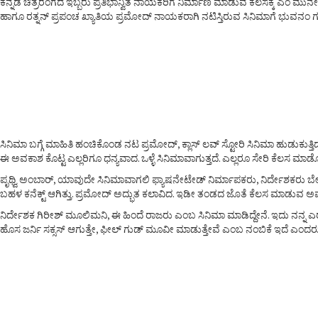
ಕನ್ನಡ ಚಿತ್ರರಂಗದ ಇಬ್ಬರು ಪ್ರತಿಭಾನ್ವಿತ ನಾಯಕರಿಗೆ ನಿರ್ಮಾಣ ಮಾಡುವ ಕೆಲಸಕ್ಕೆ ಎಂ ಮುನೇ
ಹಾಗೂ ರತ್ನನ್ ಪ್ರಪಂಚ ಖ್ಯಾತಿಯ ಪ್ರಮೋದ್ ನಾಯಕರಾಗಿ ನಟಿಸ್ತಿರುವ ಸಿನಿಮಾಗೆ ಭುವನಂ ಗಗನಂ 
ಸಿನಿಮಾ ಬಗ್ಗೆ ಮಾಹಿತಿ ಹಂಚಿಕೊಂಡ ನಟ ಪ್ರಮೋದ್, ಕ್ಲಾಸ್ ಲವ್ ಸ್ಟೋರಿ ಸಿನಿಮಾ ಹುಡುಕುತ್ತಿದ್
ಈ ಅವಕಾಶ ಕೊಟ್ಟ ಎಲ್ಲರಿಗೂ ಧನ್ಯವಾದ. ಒಳ್ಳೆ ಸಿನಿಮಾವಾಗುತ್ತದೆ. ಎಲ್ಲರೂ ಸೇರಿ ಕೆಲಸ 
ಪೃಥ್ವಿ ಅಂಬಾರ್, ಯಾವುದೇ ಸಿನಿಮಾವಾಗಲಿ ಫ್ಯಾಷನೇಟೇಡ್ ನಿರ್ಮಾಪಕರು, ನಿರ್ದೇಶಕರು ಬೇಕ
ಬಹಳ ಕನೆಕ್ಟ್ ಆಗಿತ್ತು. ಪ್ರಮೋದ್ ಅದ್ಭುತ ಕಲಾವಿದ. ಇಡೀ ತಂಡದ ಜೊತೆ ಕೆಲಸ ಮಾಡುವ ಅ
ನಿರ್ದೇಶಕ ಗಿರೀಶ್ ಮೂಲಿಮನಿ, ಈ ಹಿಂದೆ ರಾಜರು ಎಂಬ ಸಿನಿಮಾ ಮಾಡಿದ್ದೇನೆ. ಇದು ನನ್ನ ಎ
ಹೊಸ ಜರ್ನಿ ಸಕ್ಸಸ್ ಆಗುತ್ತೇ, ಫೀಲ್ ಗುಡ್ ಮೂವೀ ಮಾಡುತ್ತೇವೆ ಎಂಬ ನಂಬಿಕೆ ಇದೆ ಎಂದರ