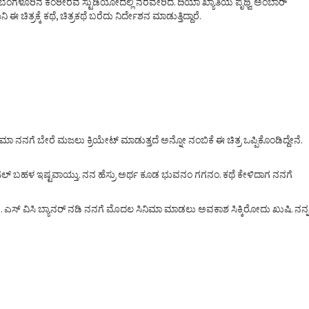
ತ ಬೆಂಗಳೂರಿನ ಕಂಠೀರವ ಸ್ಟುಡಿಯೋದಲ್ಲಿ ನೆರವೇರಿದೆ. ದಿಯಾ ಖ್ಯಾತಿಯ ಪೃಥ್ವಿ ಅಂಬಾರ್
ರಕ್ಕೆ ಕಥೆ, ಚಿತ್ರಕಥೆ ಬರೆದು ನಿರ್ದೇಶನ ಮಾಡುತ್ತಿದ್ದಾರೆ.
ನಿಮಾ ನನಗೆ ಬೇರೆ ಮಜಲು ಕ್ರಿಯೇಟ್ ಮಾಡುತ್ತದೆ ಅನ್ನೋ ನಂಬಿಕೆ ಈ ಚಿತ್ರ ಒಪ್ಪಿಕೊಂಡಿದ್ದೇನೆ.
ಟೈಟಲ್ ಬಹಳ ಇಷ್ಟವಾಯ್ತು. ನನ ಹೆಸ್ರು ಅರ್ಥ ಕೂಡ ಭುವನಂ ಗಗನಂ. ಕಥೆ ಕೇಳಿದಾಗ ನನಗೆ
 ಎಸ್ ವಿಸಿ ಬ್ಯಾನರ್ ನಡಿ ನನಗೆ ಮೊದಲ ಸಿನಿಮಾ ಮಾಡಲು ಅವಕಾಶ ಸಿಕ್ಕಿರೋದು ಖುಷಿ. ನನ್ನ