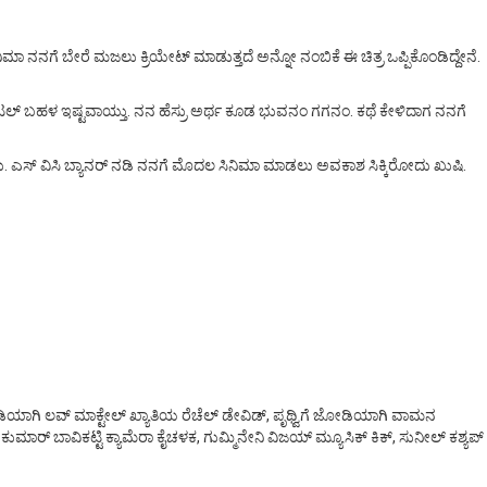
ನಿಮಾ ನನಗೆ ಬೇರೆ ಮಜಲು ಕ್ರಿಯೇಟ್ ಮಾಡುತ್ತದೆ ಅನ್ನೋ ನಂಬಿಕೆ ಈ ಚಿತ್ರ ಒಪ್ಪಿಕೊಂಡಿದ್ದೇನೆ.
ಟೈಟಲ್ ಬಹಳ ಇಷ್ಟವಾಯ್ತು. ನನ ಹೆಸ್ರು ಅರ್ಥ ಕೂಡ ಭುವನಂ ಗಗನಂ. ಕಥೆ ಕೇಳಿದಾಗ ನನಗೆ
ು. ಎಸ್ ವಿಸಿ ಬ್ಯಾನರ್ ನಡಿ ನನಗೆ ಮೊದಲ ಸಿನಿಮಾ ಮಾಡಲು ಅವಕಾಶ ಸಿಕ್ಕಿರೋದು ಖುಷಿ.
ಡಿಯಾಗಿ ಲವ್ ಮಾಕ್ಟೇಲ್ ಖ್ಯಾತಿಯ ರೆಚೆಲ್ ಡೇವಿಡ್, ಪೃಥ್ವಿಗೆ ಜೋಡಿಯಾಗಿ ವಾಮನ
ಕುಮಾರ್ ಬಾವಿಕಟ್ಟಿ ಕ್ಯಾಮೆರಾ ಕೈಚಳಕ, ಗುಮ್ಮಿನೇನಿ ವಿಜಯ್ ಮ್ಯೂಸಿಕ್ ಕಿಕ್, ಸುನೀಲ್ ಕಶ್ಯಪ್