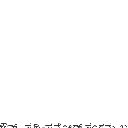
ನೌನ್ಸ್.. ಪೃಥ್ವಿ-ಪ್ರಮೋದ್ ಸಂಗಮ.