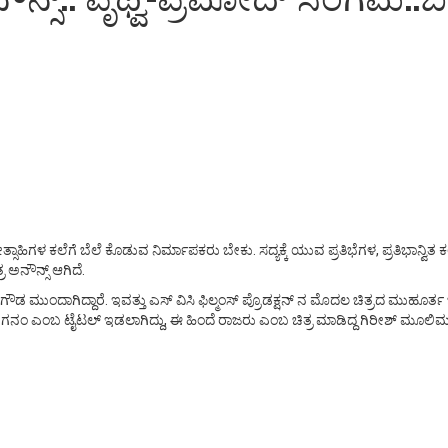
್ಸಾಹಿಗಳ ಕಲೆಗೆ ಬೆಲೆ ಕೊಡುವ ನಿರ್ಮಾಪಕರು ಬೇಕು. ಸದ್ಯಕ್ಕೆ ಯುವ ಪ್ರತಿಭೆಗಳ, ಪ್ರತಿಭಾನ್ವಿ
ಅನೌನ್ಸ್ ಆಗಿದೆ.
ಗೌಡ ಮುಂದಾಗಿದ್ದಾರೆ. ಇವತ್ತು ಎಸ್ ವಿಸಿ ಫಿಲ್ಮಂಸ್ ಪ್ರೊಡಕ್ಷನ್ ನ ಮೊದಲ ಚಿತ್ರದ ಮುಹೂರ್
ಎಂಬ ಟೈಟಲ್ ಇಡಲಾಗಿದ್ದು, ಈ ಹಿಂದೆ ರಾಜರು ಎಂಬ ಚಿತ್ರ ಮಾಡಿದ್ದ ಗಿರೀಶ್ ಮೂಲಿಮನಿ ಈ ಚಿತ್