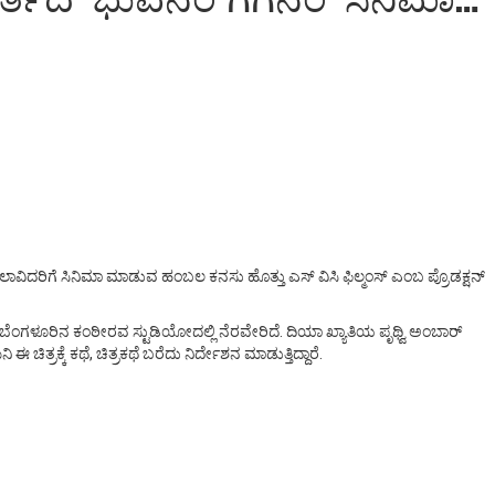
ತ ಕಲಾವಿದರಿಗೆ ಸಿನಿಮಾ ಮಾಡುವ ಹಂಬಲ ಕನಸು ಹೊತ್ತು ಎಸ್ ವಿಸಿ ಫಿಲ್ಮಂಸ್ ಎಂಬ ಪ್ರೊಡಕ್ಷನ್
ತ ಬೆಂಗಳೂರಿನ ಕಂಠೀರವ ಸ್ಟುಡಿಯೋದಲ್ಲಿ ನೆರವೇರಿದೆ. ದಿಯಾ ಖ್ಯಾತಿಯ ಪೃಥ್ವಿ ಅಂಬಾರ್
ರಕ್ಕೆ ಕಥೆ, ಚಿತ್ರಕಥೆ ಬರೆದು ನಿರ್ದೇಶನ ಮಾಡುತ್ತಿದ್ದಾರೆ.