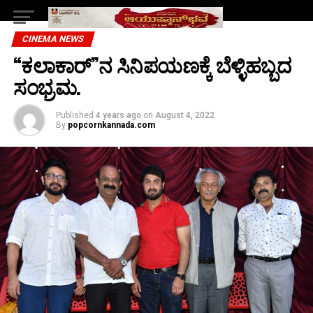
CINEMA NEWS
“ಕಲಾಕಾರ್”ನ ಸಿನಿಪಯಣಕ್ಕೆ ಬೆಳ್ಳಿಹಬ್ಬದ
ಸಂಭ್ರಮ.
Published
4 years ago
on
August 4, 2022
By
popcornkannada.com