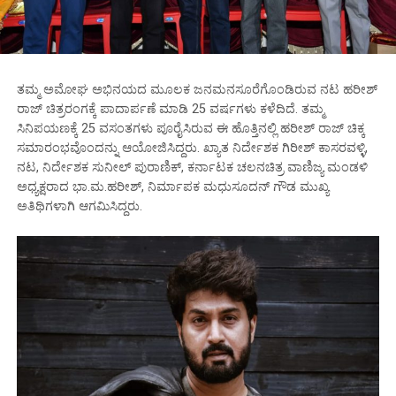
ತಮ್ಮ ಅಮೋಘ ಅಭಿನಯದ ಮೂಲಕ ಜನಮನಸೂರೆಗೊಂಡಿರುವ ನಟ ಹರೀಶ್
ರಾಜ್ ಚಿತ್ರರಂಗಕ್ಕೆ ಪಾದಾರ್ಪಣೆ ಮಾಡಿ 25 ವರ್ಷಗಳು ಕಳೆದಿದೆ. ತಮ್ಮ
ಸಿನಿಪಯಣಕ್ಕೆ 25 ವಸಂತಗಳು ಪೂರೈಸಿರುವ ಈ ಹೊತ್ತಿನಲ್ಲಿ ಹರೀಶ್ ರಾಜ್ ಚಿಕ್ಕ
ಸಮಾರಂಭವೊಂದನ್ನು ಆಯೋಜಿಸಿದ್ದರು. ಖ್ಯಾತ ನಿರ್ದೇಶಕ ಗಿರೀಶ್ ಕಾಸರವಳ್ಳಿ,
ನಟ, ನಿರ್ದೇಶಕ ಸುನೀಲ್ ಪುರಾಣಿಕ್, ಕರ್ನಾಟಕ ಚಲನಚಿತ್ರ ವಾಣಿಜ್ಯ ಮಂಡಳಿ
ಅಧ್ಯಕ್ಷರಾದ ಭಾ.ಮ.ಹರೀಶ್, ನಿರ್ಮಾಪಕ ಮಧುಸೂದನ್ ಗೌಡ ಮುಖ್ಯ
ಅತಿಥಿಗಳಾಗಿ ಆಗಮಿಸಿದ್ದರು.