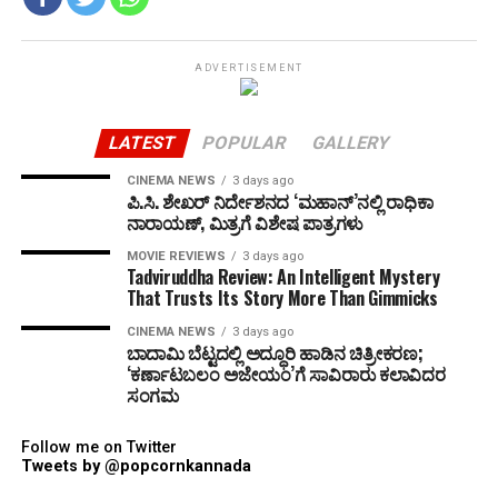
ADVERTISEMENT
LATEST
POPULAR
GALLERY
CINEMA NEWS
3 days ago
ಪಿ.ಸಿ. ಶೇಖರ್ ನಿರ್ದೇಶನದ ‘ಮಹಾನ್’ನಲ್ಲಿ ರಾಧಿಕಾ
ನಾರಾಯಣ್, ಮಿತ್ರಗೆ ವಿಶೇಷ ಪಾತ್ರಗಳು
MOVIE REVIEWS
3 days ago
Tadviruddha Review: An Intelligent Mystery
That Trusts Its Story More Than Gimmicks
CINEMA NEWS
3 days ago
ಬಾದಾಮಿ ಬೆಟ್ಟದಲ್ಲಿ ಅದ್ಧೂರಿ ಹಾಡಿನ ಚಿತ್ರೀಕರಣ;
‘ಕರ್ಣಾಟಬಲಂ ಅಜೇಯಂ’ಗೆ ಸಾವಿರಾರು ಕಲಾವಿದರ
ಸಂಗಮ
Follow me on Twitter
Tweets by @popcornkannada