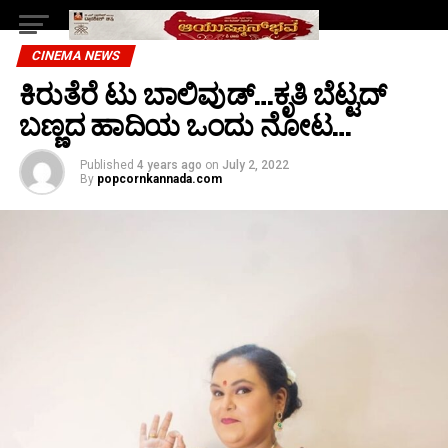
CINEMA NEWS
ಕಿರುತೆರೆ ಟು ಬಾಲಿವುಡ್…ಕೃತಿ ಬೆಟ್ಟದ್
ಬಣ್ಣದ ಹಾದಿಯ ಒಂದು‌ ನೋಟ…
Published
4 years ago
on
July 2, 2022
By
popcornkannada.com