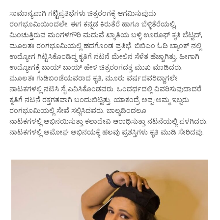
ಸಾಮಾನ್ಯವಾಗಿ ಗಟ್ಟಿಪ್ರತಿಭೆಗಳು ಚಿತ್ರರಂಗಕ್ಕೆ ಆಗಮಿಸುವುದು
ರಂಗಭೂಮಿಯಿಂದಲೇ. ಈಗ ಕನ್ನಡ ಕಿರುತೆರೆ ಹಾಗೂ ಬೆಳ್ಳಿತೆರೆಯಲ್ಲಿ,
ಮಿಂಚುತ್ತಿರುವ ಮಂಗಳಗೌರಿ ಮದುವೆ ಖ್ಯಾತಿಯ ಬಳ್ಳಿ ಊರೂಫ್ ಕೃತಿ ಬೆಟ್ಟದ್,
ಮೂಲತಃ ರಂಗಭೂಮಿಯಲ್ಲಿ ಹದಗೊಂಡ ಪ್ರತಿಭೆ. ಬಿಬಿಎಂ ಓದಿ ಬ್ಯಾಂಕ್ ನಲ್ಲಿ
ಉದ್ಯೋಗ ಗಿಟ್ಟಿಸಿಕೊಂಡಿದ್ದ ಕೃತಿಗೆ ನಟನೆ ಮೇಲಿನ ಸೆಳೆತ ಹೆಚ್ಚಾಗಿತ್ತು. ಹೀಗಾಗಿ
ಉದ್ಯೋಗಕ್ಕೆ ಬಾಯ್ ಬಾಯ್ ಹೇಳಿ ಚಿತ್ರರಂಗದತ್ತ ಮುಖ ಮಾಡಿದರು.
ಮೂಲತಃ ಗುಡಿಬಂಡೆಯವರಾದ ಕೃತಿ, ಮೂರು ವರ್ಷದವರಿದ್ದಾಗಲೇ
ನಾಟಕಗಳಲ್ಲಿ ನಟಿಸಿ ಸೈ ಎನಿಸಿಕೊಂಡವರು. ಒಂದರ್ಥದಲ್ಲಿ ವಿವರಿಸುವುದಾದರೆ
ಕೃತಿಗೆ ನಟನೆ ರಕ್ತಗತವಾಗಿ ಬಂದುಬಿಟ್ಟಿತ್ತು. ಯಾಕಂದ್ರೆ ಅಪ್ಪ-ಅಮ್ಮ ಇಬ್ಬರು
ರಂಗಭೂಮಿಯಲ್ಲಿ ಸೇವೆ ಸಲ್ಲಿಸಿದವರು. ಬಾಲ್ಯದಿಂದಲೂ
ನಾಟಕಗಳಲ್ಲಿ ಅಭಿನಯಿಸುತ್ತಾ ಕಲಾದೇವಿ ಆರಾಧಿಸುತ್ತಾ ನಟನೆಯಲ್ಲಿ ಪಳಗಿದರು.
ನಾಟಕಗಳಲ್ಲಿ ಅಮೋಘ ಅಭಿನಯಕ್ಕೆ ಹಲವು ಪ್ರಶಸ್ತಿಗಳು ಕೃತಿ ಮುಡಿ ಸೇರಿದವು.