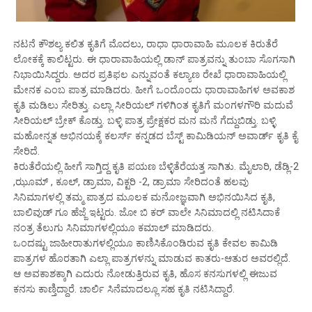
ನಟನೆ ಕೌಶಲ್ಯ ಕಲಿತ ಕೃತಿಗೆ ಮೊದಲು, ರಾಧಾ ಧಾರಾವಾಹಿ ಮೂಲಕ ಕಿರುತೆರೆ
ಲೋಕಕ್ಕೆ ಕಾಲಿಟ್ಟರು. ಈ ಧಾರಾವಾಹಿಯಲ್ಲಿ ಡಾನ್ ಪಾತ್ರವನ್ನು ತುಂಬಾ ಸೊಗಸಾಗಿ
ನಿಭಾಯಿಸಿದ್ದರು. ಅದರ ಪ್ರತಿಫಲ ಎನ್ನುವಂತೆ ಕಲ್ಯಾಣ ರೇಖೆ ಧಾರಾವಾಹಿಯಲ್ಲಿ
ಮೇನಕ ಎಂಬ ಪಾತ್ರ ಮಾಡಿದರು. ಹೀಗೆ ಒಂದೊಂದು ಧಾರಾವಾಹಿಗಳ ಅವಕಾಶ
ಕೃತಿ ಮಡಿಲು ಸೇರಿತ್ತು. ಎಲ್ಲಾ ಸೀರಿಯಲ್ ಗಳಿಗಿಂತ ಕೃತಿಗೆ ಮಂಗಳಗೌರಿ ಮದುವೆ
ಸೀರಿಯಲ್ ಬ್ರೇಕ್ ಕೊಡ್ತು. ಬಳ್ಳಿ ಪಾತ್ರ ಪ್ರೇಕ್ಷಕರ ಮನ ಮನೆ ಗೆದ್ದುಬಿಡ್ತು. ಬಳ್ಳಿ
ಮಹೋನ್ನತ ಅಭಿನಯಕ್ಕೆ ಕಲರ್ಸ್ ಕನ್ನಡದ ಬೆಸ್ಟ್ ಕಾಮಿಡಿಯನ್ ಅವಾರ್ಡ್ ಕೃತಿ ಕೈ
ಸೇರಿದೆ.
ಕಿರುತೆರೆಯಲ್ಲಿ ಹೀಗೆ ಸಾಗ್ತಿದ್ದ ಕೃತಿ ಪಯಣ ಬೆಳ್ಳಿತೆರೆಯತ್ತ ಸಾಗಿತು‌. ಮೈಲಾರಿ, ಡೆಡ್ಲಿ-2
,ಝೂಮ್ , ಕೂಲ್, ಡ್ರಾಮಾ, ವಿಕ್ಟರಿ -2, ಡ್ರಾಮಾ ಸೇರಿದಂತೆ ಹಲವು
ಸಿನಿಮಾಗಳಲ್ಲಿ ತಮ್ಮ ಪಾತ್ರದ ಮೂಲಕ ಮನೋಜ್ಞವಾಗಿ ಅಭಿನಯಿಸಿದ ಕೃತಿ,
ಬಾಲಿವುಡ್ ಗೂ ಹೆಜ್ಜೆ ಇಟ್ಟರು. ಜೋ ಬಿ ಕರ್ ವಾಲೇ ಸಿನಿಮಾದಲ್ಲಿ ನಟಿಸಿದಾಕೆ
ನಂತ್ರ ತೆಲುಗು ಸಿನಿಮಾಗಳಲ್ಲಿಯೂ ಕಮಾಲ್ ಮಾಡಿದರು.
ಒಂದಷ್ಟು ಜಾಹೀರಾತುಗಳಲ್ಲಿಯೂ ಕಾಣಿಸಿಕೊಂಡಿರುವ ಕೃತಿ ಕೇವಲ ಕಾಮಿಡಿ
ಪಾತ್ರಗಳ ಹೊರತಾಗಿ ಎಲ್ಲಾ ಪಾತ್ರಗಳನ್ನು ಮಾಡುವ ಕಾತರು-ಆತುರ ಅವರಲ್ಲಿದೆ.
ಆ ಅವಕಾಶಕ್ಕಾಗಿ ಎದುರು ನೋಡುತ್ತಿರುವ ಕೃತಿ, ಹೊಸ ಕನಸುಗಳಲ್ಲಿ ಈಜುವ
ಕನಸು ಕಾಣ್ತಿದ್ದಾರೆ. ಚಾರ್ಲಿ ಸಿನೆಮಾದಲ್ಲೂ ಸಹ ಕೃತಿ ನಟಿಸಿದ್ದಾರೆ.