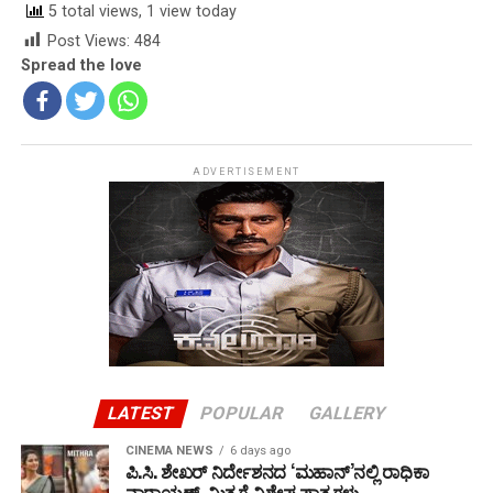
5 total views, 1 view today
Post Views:
484
Spread the love
ADVERTISEMENT
LATEST
POPULAR
GALLERY
CINEMA NEWS
6 days ago
ಪಿ.ಸಿ. ಶೇಖರ್ ನಿರ್ದೇಶನದ ‘ಮಹಾನ್’ನಲ್ಲಿ ರಾಧಿಕಾ
ನಾರಾಯಣ್, ಮಿತ್ರಗೆ ವಿಶೇಷ ಪಾತ್ರಗಳು