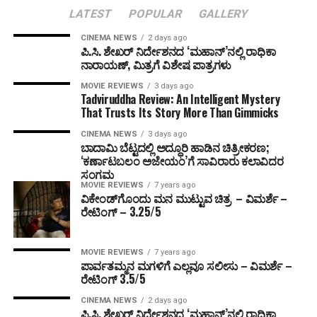
LATEST
POPULAR
GALLERY
CINEMA NEWS
2 days ago
ಪಿ.ಸಿ. ಶೇಖರ್ ನಿರ್ದೇಶನದ ‘ಮಹಾನ್’ನಲ್ಲಿ ರಾಧಿಕಾ
ನಾರಾಯಣ್, ಮಿತ್ರಗೆ ವಿಶೇಷ ಪಾತ್ರಗಳು
MOVIE REVIEWS
3 days ago
Tadviruddha Review: An Intelligent Mystery
That Trusts Its Story More Than Gimmicks
CINEMA NEWS
3 days ago
ಬಾದಾಮಿ ಬೆಟ್ಟದಲ್ಲಿ ಅದ್ಧೂರಿ ಹಾಡಿನ ಚಿತ್ರೀಕರಣ;
‘ಕರ್ಣಾಟಬಲಂ ಅಜೇಯಂ’ಗೆ ಸಾವಿರಾರು ಕಲಾವಿದರ
ಸಂಗಮ
MOVIE REVIEWS
7 years ago
ವಿಕೇಂಡ್‌ಗೊಂದು ಮನ ಮುಟ್ಟುವ ಚಿತ್ರ – ವಿಮರ್ಶೆ –
ರೇಟಿಂಗ್ – 3.25/5
MOVIE REVIEWS
7 years ago
ಪಾರ್ವತಮ್ಮನ ಮಗಳಿಗೆ ಎಲ್ಲವೂ ಸಲೀಸು – ವಿಮರ್ಶೆ –
ರೇಟಿಂಗ್ 3.5/5
CINEMA NEWS
2 days ago
ಪಿ.ಸಿ. ಶೇಖರ್ ನಿರ್ದೇಶನದ ‘ಮಹಾನ್’ನಲ್ಲಿ ರಾಧಿಕಾ