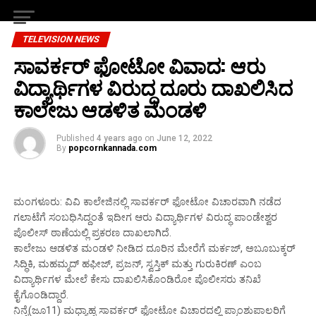
TELEVISION NEWS
ಸಾವರ್ಕರ್ ಫೋಟೋ ವಿವಾದ: ಆರು
ವಿದ್ಯಾರ್ಥಿಗಳ ವಿರುದ್ಧ ದೂರು ದಾಖಲಿಸಿದ
ಕಾಲೇಜು ಆಡಳಿತ ಮಂಡಳಿ
Published
4 years ago
on
June 12, 2022
By
popcornkannada.com
ಮಂಗಳೂರು: ವಿವಿ ಕಾಲೇಜಿನಲ್ಲಿ ಸಾವರ್ಕರ್ ಫೋಟೋ ವಿಚಾರವಾಗಿ ನಡೆದ
ಗಲಾಟೆಗೆ ಸಂಬಧಿಸಿದ್ದಂತೆ ಇದೀಗ ಆರು ವಿದ್ಯಾರ್ಥಿಗಳ ವಿರುದ್ಧ ಪಾಂಡೇಶ್ವರ
ಪೊಲೀಸ್ ಠಾಣೆಯಲ್ಲಿ ಪ್ರಕರಣ ದಾಖಲಾಗಿದೆ.
ಕಾಲೇಜು ಆಡಳಿತ ಮಂಡಳಿ ನೀಡಿದ ದೂರಿನ ಮೇರೆಗೆ ಮರ್ಕಜ್, ಅಬೂಬುಕ್ಕರ್
ಸಿದ್ಧಿಕಿ, ಮಹಮ್ಮದ್ ಹಫೀಜ್, ಪ್ರಜನ್, ಸ್ವಸ್ತಿಕ್ ಮತ್ತು ಗುರುಕಿರಣ್ ಎಂಬ
ವಿದ್ಯಾರ್ಥಿಗಳ ಮೇಲೆ ಕೇಸು ದಾಖಲಿಸಿಕೊಂಡಿರೋ ಪೊಲೀಸರು ತನಿಖೆ
ಕೈಗೊಂಡಿದ್ದಾರೆ.
ನಿನ್ನೆ(ಜೂ11) ಮಧ್ಯಾಹ್ನ ಸಾವರ್ಕರ್ ಫೋಟೋ ವಿಚಾರದಲ್ಲಿ ಪ್ರಾಂಶುಪಾಲರಿಗೆ