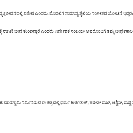
ತಿಜೀವನದಲ್ಲಿ ವಿಶೇಷ ಎಂದರು. ಮೊದಲಿಗೆ ಸಾಮಾನ್ಯ ಶೈಲಿಯ ಸಂಗೀತದ ಯೋಚನೆ ಇದ್ದರೂ, ನಿ
್ಕೆ ರಾಗಿಣಿ ಜೀವ ತುಂಬಿದ್ದಾರೆ ಎಂದರು. ನಿರ್ದೇಶಕ ಸಂಜಯ್ ಅವರೊಂದಿಗೆ ತಮ್ಮ ದೀರ್ಘಕಾಲ
 ಕುಮಾರಸ್ವಾಮಿ ನಿರ್ಮಿಸಿರುವ ಈ ಚಿತ್ರದಲ್ಲಿ ಧರ್ಮ ಕೀರ್ತಿರಾಜ್, ಹರೀಶ್ ರಾಜ್, ಅಶ್ವಿನ್, ರಾಜ