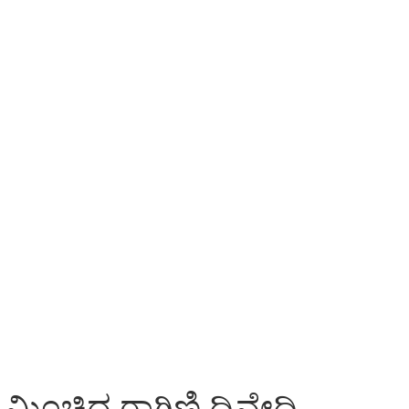
ು ಮಿಂಚಿದ ರಾಗಿಣಿ ದ್ವಿವೇದಿ