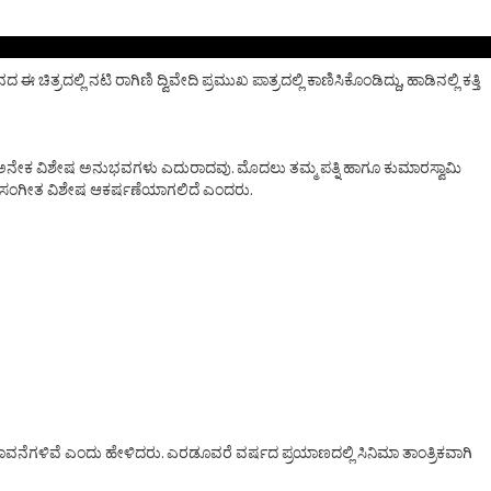
ರದಲ್ಲಿ ನಟಿ ರಾಗಿಣಿ ದ್ವಿವೇದಿ ಪ್ರಮುಖ ಪಾತ್ರದಲ್ಲಿ ಕಾಣಿಸಿಕೊಂಡಿದ್ದು, ಹಾಡಿನಲ್ಲಿ ಕತ್ತಿ
 ಅನೇಕ ವಿಶೇಷ ಅನುಭವಗಳು ಎದುರಾದವು. ಮೊದಲು ತಮ್ಮ ಪತ್ನಿ ಹಾಗೂ ಕುಮಾರಸ್ವಾಮಿ
್ ಶೈಲಿಯ ಸಂಗೀತ ವಿಶೇಷ ಆಕರ್ಷಣೆಯಾಗಲಿದೆ ಎಂದರು.
ಾವನೆಗಳಿವೆ ಎಂದು ಹೇಳಿದರು. ಎರಡೂವರೆ ವರ್ಷದ ಪ್ರಯಾಣದಲ್ಲಿ ಸಿನಿಮಾ ತಾಂತ್ರಿಕವಾಗಿ