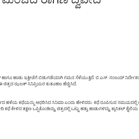
ಗೂ ಹಾಡು ಇತ್ತೀಚೆಗೆ ಬಿಡುಗಡೆಯಾಗಿ ಗಮನ ಸೆಳೆಯುತ್ತಿದೆ. ಬಿ.ಎಸ್. ಸಂಜಯ್ ನಿರ್ದೇಶನದ ಈ ಚಿತ್
ಈ ಚಿತ್ರದ ಝಲಕ್ ಸಿನಿಪ್ರಿಯರ ಕುತೂಹಲ ಹೆಚ್ಚಿಸಿದೆ.
ರ್ಷದ ಹಳೆಯ ಕಥೆಯನ್ನು ಆಧರಿಸಿದ ಸಿನಿಮಾ ಎಂದು ಹೇಳಿದರು. ಕಥೆ ರೂಪಿಸುವ ಸಮಯದಲ್ಲ
ಿ ಕಥೆ ಕೇಳಿದ ತಕ್ಷಣ ಒಪ್ಪಿಕೊಂಡಿದ್ದು, ಚಿತ್ರದಲ್ಲಿ ಒಟ್ಟು ಹತ್ತು ಹಾಡುಗಳಿದ್ದು, ಕ್ಲಾಸಿಕಲ