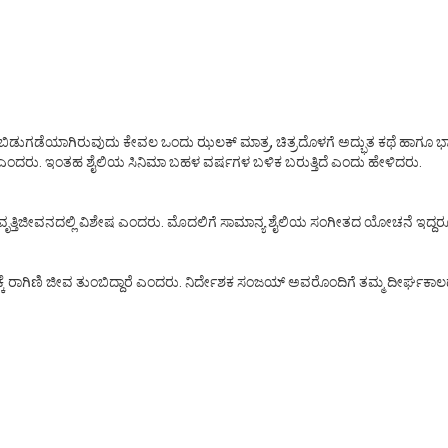
ೆ. ಬಿಡುಗಡೆಯಾಗಿರುವುದು ಕೇವಲ ಒಂದು ಝಲಕ್ ಮಾತ್ರ, ಚಿತ್ರದೊಳಗೆ ಅದ್ಭುತ ಕಥೆ ಹಾಗೂ ಭ
ೆಯಲಿದೆ ಎಂದರು. ಇಂತಹ ಶೈಲಿಯ ಸಿನಿಮಾ ಬಹಳ ವರ್ಷಗಳ ಬಳಿಕ ಬರುತ್ತಿದೆ ಎಂದು ಹೇಳಿದರು.
ತಿಜೀವನದಲ್ಲಿ ವಿಶೇಷ ಎಂದರು. ಮೊದಲಿಗೆ ಸಾಮಾನ್ಯ ಶೈಲಿಯ ಸಂಗೀತದ ಯೋಚನೆ ಇದ್ದರೂ, ನಿ
್ಕೆ ರಾಗಿಣಿ ಜೀವ ತುಂಬಿದ್ದಾರೆ ಎಂದರು. ನಿರ್ದೇಶಕ ಸಂಜಯ್ ಅವರೊಂದಿಗೆ ತಮ್ಮ ದೀರ್ಘಕಾಲ