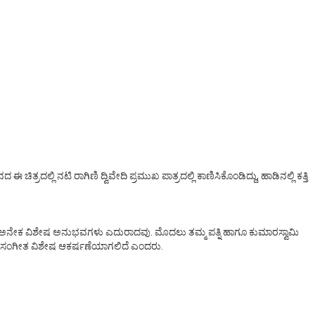
ರದಲ್ಲಿ ನಟಿ ರಾಗಿಣಿ ದ್ವಿವೇದಿ ಪ್ರಮುಖ ಪಾತ್ರದಲ್ಲಿ ಕಾಣಿಸಿಕೊಂಡಿದ್ದು, ಹಾಡಿನಲ್ಲಿ ಕತ್ತಿ
ಿ ಅನೇಕ ವಿಶೇಷ ಅನುಭವಗಳು ಎದುರಾದವು. ಮೊದಲು ತಮ್ಮ ಪತ್ನಿ ಹಾಗೂ ಕುಮಾರಸ್ವಾಮಿ
್ ಶೈಲಿಯ ಸಂಗೀತ ವಿಶೇಷ ಆಕರ್ಷಣೆಯಾಗಲಿದೆ ಎಂದರು.