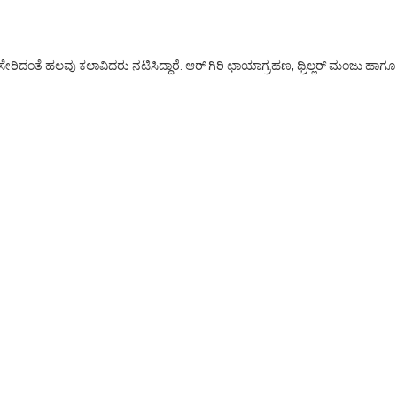
್ವಿ ಸೇರಿದಂತೆ ಹಲವು ಕಲಾವಿದರು ನಟಿಸಿದ್ದಾರೆ. ಆರ್ ಗಿರಿ ಛಾಯಾಗ್ರಹಣ, ಥ್ರಿಲ್ಲರ್ ಮಂಜು ಹಾಗೂ