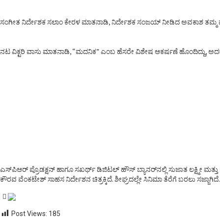
ಸಂಗೀತ ನಿರ್ದೇಶಕ ಸಲಾಂ ಕೇರಳ ಮಾತನಾಡಿ, ನಿರ್ದೇಶಕ ಸಂಜಯ್ ನೀಡಿದ ಅವಕಾಶ ತಮ್ಮ ವೃತ್
ನಟ ವಿಕ್ಟರಿ ವಾಸು ಮಾತನಾಡಿ, “ಮದನಿಕ” ಎಂಬ ಹೆಸರೇ ವಿಶೇಷ ಆಕರ್ಷಣೆ ಹೊಂದಿದ್ದು, ಅದಕ
ಎಸ್‌ಪಿಆರ್ ಪ್ರೊಡಕ್ಷನ್ ಹಾಗೂ ಸಖರ್ಥ್ ಡಿಜಿಟಲ್ ಹೌಸ್ ಬ್ಯಾನರ್‌ನಲ್ಲಿ ಸುಜಾತ ಲಕ್ಷ್ಮೀ ಮತ್ತು
ಕೌರವ ವೆಂಕಟೇಶ್ ಸಾಹಸ ನಿರ್ದೇಶನ ಚಿತ್ರಕ್ಕಿದೆ. ಶೀಘ್ರದಲ್ಲೇ ಸಿನಿಮಾ ತೆರೆಗೆ ಬರಲು ಸಜ್ಜಾಗಿದೆ.
Post Views:
185