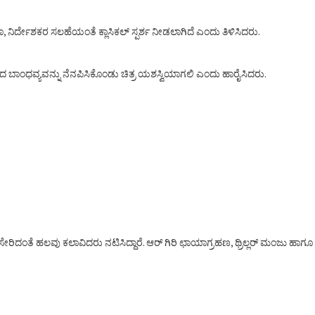
ರ್ದೇಶಕರ ಸಲಹೆಯಂತೆ ಕ್ಲಾಸಿಕಲ್ ಸ್ಪರ್ಶ ನೀಡಲಾಗಿದೆ ಎಂದು ತಿಳಿಸಿದರು.
ದ ಬಾಂಧವ್ಯವನ್ನು ನೆನಪಿಸಿಕೊಂಡು ಚಿತ್ರ ಯಶಸ್ವಿಯಾಗಲಿ ಎಂದು ಹಾರೈಸಿದರು.
್ವಿ ಸೇರಿದಂತೆ ಹಲವು ಕಲಾವಿದರು ನಟಿಸಿದ್ದಾರೆ. ಆರ್ ಗಿರಿ ಛಾಯಾಗ್ರಹಣ, ಥ್ರಿಲ್ಲರ್ ಮಂಜು ಹಾಗೂ