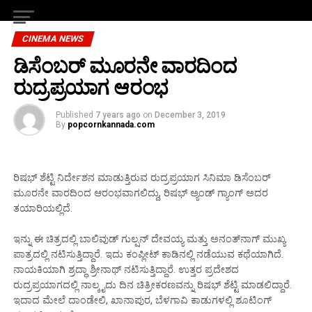
CINEMA NEWS
ಡಿಸೆಂಬರ್‌ ಮೂರನೇ ವಾರದಿಂದ
ರುದ್ರಪ್ರಯಾಗ ಆರಂಭ
Published
7 years ago
on
December 3, 2019
By
popcornkannada.com
ರಿಷಭ್‌ ಶೆಟ್ಟಿ ನಿರ್ದೇಶನ ಮಾಡುತ್ತಿರುವ ರುದ್ರಪ್ರಯಾಗ ಸಿನಿಮಾ ಡಿಸೆಂಬರ್‌
ಮೂರನೇ ವಾರದಿಂದ ಆರಂಭವಾಗಲಿದ್ದು, ರಿಷಭ್‌ ಅ್ಯಂಡ್‌ ಗ್ಯಾಂಗ್ ಅದರ
ತಯಾರಿಯಲ್ಲಿದೆ.
ಇನ್ನು ಈ ಚಿತ್ರದಲ್ಲಿ ಬಾಲಿವುಡ್‌ ಗುಲ್ಷನ್‌ ದೇವಯ್ಯ ಮತ್ತು ಅನಂತ್‌ನಾಗ್‌ ಮುಖ್ಯ
ಪಾತ್ರದಲ್ಲಿ ನಟಿಸುತ್ತಿದ್ದಾರೆ. ಇದು ಕಂಪ್ಲೀಟ್‌ ಕಾಡಿನಲ್ಲಿ ನಡೆಯುವ ಕಥೆಯಾಗಿದೆ.
ನಾಯಕಿಯಾಗಿ ಶ್ರದ್ಧಾ ಶ್ರೀನಾಥ್‌ ನಟಿಸುತ್ತಿದ್ದಾರೆ. ಉತ್ತರ ಪ್ರದೇಶದ
ರುದ್ರಪ್ರಯಾಗದಲ್ಲಿ ನಾಲ್ಕೖದು ದಿನ ಚಿತ್ರೀಕರಣವನ್ನು ರಿಷಭ್‌ ಶೆಟ್ಟಿ ಮಾಡಲಿದ್ದಾರೆ.
ಇದಾದ ಮೇಲೆ ದಾಂಡೇಲಿ, ಖಾನಾಪುರ, ಬೆಳಗಾವಿ ಕಾಡುಗಳಲ್ಲಿ ಶೂಟಿಂಗ್‌