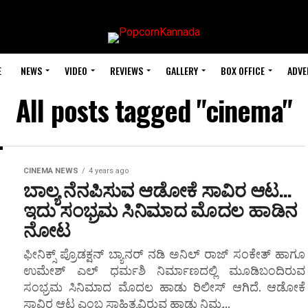
E
NEWS
VIDEO
REVIEWS
GALLERY
BOX OFFICE
ADVE
All posts tagged "cinema"
CINEMA NEWS
4 years ago
ಬಾಲ್ಯ ನೆನಪಿಸುವ ಆಡೋಕೆ ಸಾವಿರ ಆಟ…
ಇದು ಸಂಭ್ರಮ ಸಿನಿಮಾದ ಮೊದಲ ಹಾಡಿನ
ನೋಟ
ಫೀನಿಕ್ಸ್ ಪ್ರೊಡಕ್ಷನ್ ಬ್ಯಾನರ್ ನಡಿ ಅನಿಲ್ ರಾಜ್ ಸಂಕೇತ್ ಹಾಗೂ
ಉಮೇಶ್ ಎಲ್ ಧರ್ಮಶಿ ನಿರ್ಮಾಣದಲ್ಲಿ ಮೂಡಿಬಂದಿರುವ
ಸಂಭ್ರಮ ಸಿನಿಮಾದ ಮೊದಲ ಹಾಡು ರಿಲೀಸ್ ಆಗಿದೆ. ಆಡೋಕೆ
ಸಾವಿರ ಆಟ ಎಂಬ ಸಾಹಿತ್ಯವಿರುವ ಹಾಡು ನಿಮ್ಮ...