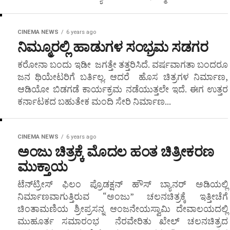
CINEMA NEWS
6 years ago
ನಿಮ್ಮೂರಲ್ಲಿ ಹಾಡುಗಳ ಸಂಭ್ರಮ ಸಡಗರ
ಕರೋನಾ ಬಂದು ಇಡೀ ಜಗತ್ತೇ ತತ್ತರಿಸಿದೆ. ವರ್ಷವಾಗತಾ ಬಂದರೂ
ಜನ ಥಿಯೇಟರಿಗೆ ಬರ್ತಿಲ್ಲ. ಆದರೆ ಹೊಸ ಚಿತ್ರಗಳ ನಿರ್ಮಾಣ,
ಆಡಿಯೋ ಬಿಡಗಡೆ ಕಾರ್ಯಕ್ರಮ ನಡೆಯುತ್ತಲೇ ಇದೆ. ಈಗ ಉತ್ತರ
ಕರ್ನಾಟಕದ ಬಹುತೇಕ ಮಂದಿ ಸೇರಿ ನಿರ್ಮಾಣ...
CINEMA NEWS
6 years ago
ಅಂಜು ಚಿತ್ರಕ್ಕೆ ಮೊದಲ ಹಂತ ಚಿತ್ರೀಕರಣ
ಮುಕ್ತಾಯ
ಟೆನ್‍ಟ್ರೀಸ್ ಫಿಲಂ ಪ್ರೊಡಕ್ಷನ್ ಹೌಸ್ ಬ್ಯಾನರ್ ಅಡಿಯಲ್ಲಿ
ನಿರ್ಮಾಣವಾಗುತ್ತಿರುವ “ಅಂಜು” ಚಲನಚಿತ್ರಕ್ಕೆ ಇತ್ತೀಚೆಗೆ
ಚಿಂತಾಮಣಿಯ ಶ್ರೀಪ್ರಸನ್ನ ಆಂಜನೇಯಸ್ವಾಮಿ ದೇವಾಲಯದಲ್ಲಿ
ಮುಹೂರ್ತ ಸಮಾರಂಭ ನೆರವೇರಿತು ಖೇಲ್ ಚಲನಚಿತ್ರದ