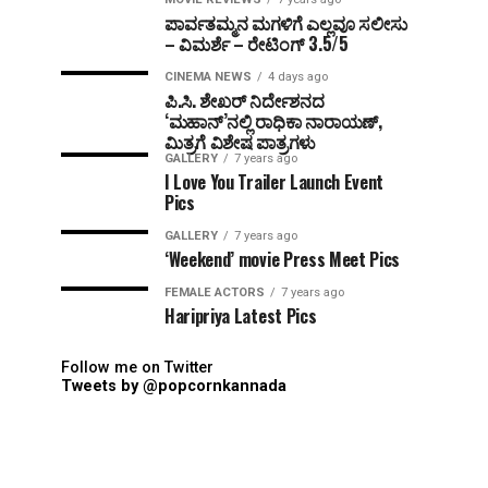
ಪಾರ್ವತಮ್ಮನ ಮಗಳಿಗೆ ಎಲ್ಲವೂ ಸಲೀಸು
– ವಿಮರ್ಶೆ – ರೇಟಿಂಗ್ 3.5/5
CINEMA NEWS
4 days ago
ಪಿ.ಸಿ. ಶೇಖರ್ ನಿರ್ದೇಶನದ
‘ಮಹಾನ್’ನಲ್ಲಿ ರಾಧಿಕಾ ನಾರಾಯಣ್,
ಮಿತ್ರಗೆ ವಿಶೇಷ ಪಾತ್ರಗಳು
GALLERY
7 years ago
I Love You Trailer Launch Event
Pics
GALLERY
7 years ago
‘Weekend’ movie Press Meet Pics
FEMALE ACTORS
7 years ago
Haripriya Latest Pics
Follow me on Twitter
Tweets by @popcornkannada