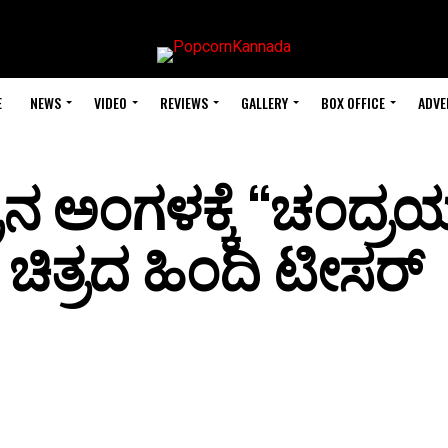
E
NEWS
VIDEO
REVIEWS
GALLERY
BOX OFFICE
ADVE
ಂದ್ರನ ಅಂಗಳಕ್ಕೆ “ಚಂದ್
 ಚಿತ್ರದ ಹಿಂದಿ ಟೀಸರ್