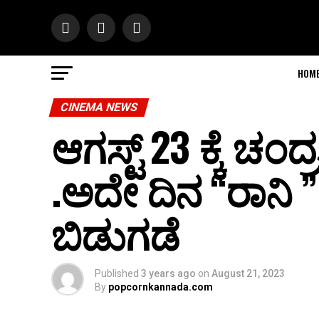
HOM
CINEMA NEWS
ಆಗಸ್ಟ್ 23 ಕ್ಕೆ ಚ
.ಅದೇ ದಿನ “ರಾನಿ ”
ಬಿಡುಗಡೆ
Published
3 years ago
on
August 21, 2023
By
popcornkannada.com