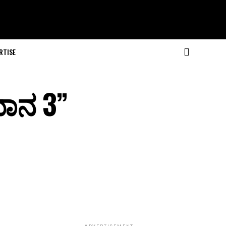
RTISE
ರಯಾನ 3”