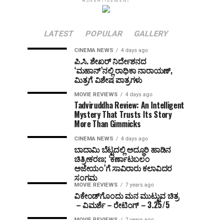
ADVERTISEMENT
LATEST
POPULAR
GALLERY
CINEMA NEWS
4 days ago
ಪಿ.ಸಿ. ಶೇಖರ್ ನಿರ್ದೇಶನದ
‘ಮಹಾನ್’ನಲ್ಲಿ ರಾಧಿಕಾ ನಾರಾಯಣ್,
ಮಿತ್ರಗೆ ವಿಶೇಷ ಪಾತ್ರಗಳು
MOVIE REVIEWS
4 days ago
Tadviruddha Review: An Intelligent
Mystery That Trusts Its Story
More Than Gimmicks
CINEMA NEWS
4 days ago
ಬಾದಾಮಿ ಬೆಟ್ಟದಲ್ಲಿ ಅದ್ಧೂರಿ ಹಾಡಿನ
ಚಿತ್ರೀಕರಣ; ‘ಕರ್ಣಾಟಬಲಂ
ಅಜೇಯಂ’ಗೆ ಸಾವಿರಾರು ಕಲಾವಿದರ
ಸಂಗಮ
MOVIE REVIEWS
7 years ago
ವಿಕೇಂಡ್‌ಗೊಂದು ಮನ ಮುಟ್ಟುವ ಚಿತ್ರ
– ವಿಮರ್ಶೆ – ರೇಟಿಂಗ್ – 3.25/5
MOVIE REVIEWS
7 years ago