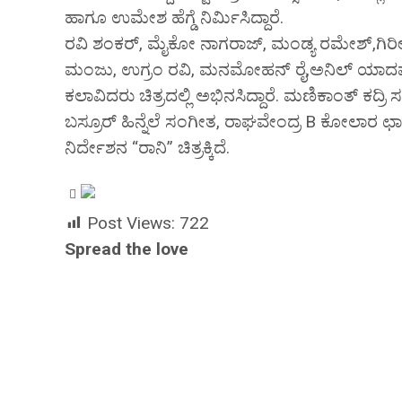
ಹಾಗೂ ಉಮೇಶ ಹೆಗ್ಡೆ ನಿರ್ಮಿಸಿದ್ದಾರೆ.
ರವಿ ಶಂಕರ್, ಮೈಕೋ ನಾಗರಾಜ್, ಮಂಡ್ಯ ರಮೇಶ್,ಗಿರೀಶ್
ಮಂಜು, ಉಗ್ರಂ ರವಿ, ಮನಮೋಹನ್ ರೈ,ಅನಿಲ್ ಯಾದವ್ ,ಪ್
ಕಲಾವಿದರು ಚಿತ್ರದಲ್ಲಿ ಅಭಿನಸಿದ್ದಾರೆ. ಮಣಿಕಾಂತ್ ಕದ
ಬಸ್ರೂರ್ ಹಿನ್ನೆಲೆ ಸಂಗೀತ, ರಾಘವೇಂದ್ರ B ಕೋಲ
ನಿರ್ದೇಶನ “ರಾನಿ” ಚಿತ್ರಕ್ಕಿದೆ.
Post Views:
722
Spread the love