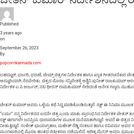
Published
3 years ago
on
September 26, 2023
By
popcornkannada.com
ಬಹದ್ದೂರ್, ಭರ್ಜರಿ, ಭರಾಟೆ, ಜೇಮ್ಸ್ ಚಿತ್ರಗಳ ನಿರ್ದೇಶಕ ಹಾಗೂ ಖ್ಯಾತ ಗೀತರಚನೆಕಾರ ಚ
ಅದ್ದೂರಿಯಾಗಿ ನೆರವೇರಿತು. ಚಿತ್ರದ ಮೊದಲ ಸನ್ನಿವೇಶಕ್ಕೆ ಅಶ್ವಿನಿ ಪುನೀತ್ ರಾಜಕುಮಾರ್ ಆ
ನಿರ್ದೇಶಕ ಎ.ಪಿ.ಅರ್ಜುನ್, ನಟ ಧೀರನ್ ರಾಮಕುಮಾರ್ ಸೇರಿದಂತೆ ಅನೇಕ ಗಣ್ಯರು ಮುಹೂರ್ತ
ಚೇತನ್ ಕುಮಾರ್ ಅವರು ಒಳ್ಳೆಯ ಕಥೆ ಸಿದ್ದ ಮಾಡಿಕೊಂಡಿರುತ್ತಾರೆ. ರಕ್ಷ್ ಈ ಸಿನಿಮಾ ಮೂಲಕ ನಾಯ
“ಬರ್ಮ” ನನ್ನ ನಿರ್ದೇಶನದ ಐದನೇ ಚಿತ್ರ ಎಂದು ಮಾತು ಪ್ರಾರಂಭಿಸಿದ ನಿರ್ದೇಶಕ ಚೇತನ್ ಕುಮ
ರಕ್ಷ್ ಈಗಾಗಲೇ ಜನಪ್ರಿಯ ಧಾರಾವಾಹಿಗಳ ಮೂಲಕ ಮನೆಮಾತಾಗಿದ್ದಾರೆ. ಅವರೆ ಈ ಚಿತ್ರದ ನಿರ್ಮಾಪ
ನೀಡುತ್ತಿದ್ದಾರೆ. ಸಂಕೇತ್ ಛಾಯಾಗ್ರಹಣ, ಮಹೇಶ್ ರೆಡ್ಡಿ ಸಂಕಲನ ಹಾಗೂ ರವಿವರ್ಮ ಅವರ ಸಾಹಸ 
ಮಂಗಳೂರಿನಲ್ಲಿ ಮೊದಲ ಹಂತದ ಚಿತ್ರೀಕರಣ ನಡೆಯಲಿದೆ. ಆದಿತ್ಯ ಮೆನನ್ ಅವರು ಪ್ರಮುಖ ಪಾತ್ರದಲ