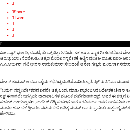
Share
Tweet
ಬಹದ್ದೂರ್, ಭರ್ಜರಿ, ಭರಾಟೆ, ಜೇಮ್ಸ್ ಚಿತ್ರಗಳ ನಿರ್ದೇಶಕ ಹಾಗೂ ಖ್ಯಾತ ಗೀತರಚನೆಕಾರ 
ಅದ್ದೂರಿಯಾಗಿ ನೆರವೇರಿತು. ಚಿತ್ರದ ಮೊದಲ ಸನ್ನಿವೇಶಕ್ಕೆ ಅಶ್ವಿನಿ ಪುನೀತ್ ರಾಜಕುಮಾರ್ ಆ
ಎ.ಪಿ.ಅರ್ಜುನ್, ನಟ ಧೀರನ್ ರಾಮಕುಮಾರ್ ಸೇರಿದಂತೆ ಅನೇಕ ಗಣ್ಯರು ಮುಹೂರ್ತ ಸಮಾರಂಭಕ್
ಚೇತನ್ ಕುಮಾರ್ ಅವರು ಒಳ್ಳೆಯ ಕಥೆ ಸಿದ್ದ ಮಾಡಿಕೊಂಡಿರುತ್ತಾರೆ. ರಕ್ಷ್ ಈ ಸಿನಿಮಾ ಮೂಲಕ ನಾಯ
“ಬರ್ಮ” ನನ್ನ ನಿರ್ದೇಶನದ ಐದನೇ ಚಿತ್ರ ಎಂದು ಮಾತು ಪ್ರಾರಂಭಿಸಿದ ನಿರ್ದೇಶಕ ಚೇತನ್ ಕುಮ
ರಕ್ಷ್ ಈಗಾಗಲೇ ಜನಪ್ರಿಯ ಧಾರಾವಾಹಿಗಳ ಮೂಲಕ ಮನೆಮಾತಾಗಿದ್ದಾರೆ. ಅವರೆ ಈ ಚಿತ್ರದ ನಿರ್ಮಾಪಕರ
ಸಂಕೇತ್ ಛಾಯಾಗ್ರಹಣ, ಮಹೇಶ್ ರೆಡ್ಡಿ ಸಂಕಲನ ಹಾಗೂ ರವಿವರ್ಮ ಅವರ ಸಾಹಸ ನಿರ್ದೇಶನ, ಹೀಗೆ
ಮೊದಲ ಹಂತದ ಚಿತ್ರೀಕರಣ ನಡೆಯಲಿದೆ. ಆದಿತ್ಯ ಮೆನನ್ ಅವರು ಪ್ರಮುಖ ಪಾತ್ರದಲ್ಲಿ ನಟಿಸುತ್ತಿ
ಹೇಳಿದರು.