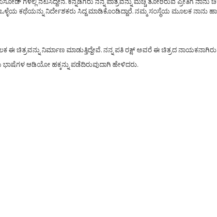
್ ಗಳಲ್ಲಿ ನಟಿಸಿದ್ದೇನೆ. ಕನ್ನಡಿಗರು ನನ್ನ ಪಾತ್ರವನ್ನು ಮೆಚ್ಚಿ ತೋರಿರುವ ಪ್ರೀತಿಗೆ ನ
ಯ ಕಥೆಯನ್ನು ನಿರ್ದೇಶಕರು ಸಿದ್ದ ಮಾಡಿಕೊಂಡಿದ್ದಾರೆ. ನಮ್ಮ ಸಂಸ್ಥೆಯ ಮೂಲಕ ನಾನು ಹಾಗೂ ನನ್ನ
ಿತ್ರವನ್ನು ನಿರ್ಮಾಣ ಮಾಡುತ್ತಿದ್ದೇವೆ. ನನ್ನ ಪತಿ ರಕ್ಷ್ ಅವರೆ ಈ ಚಿತ್ರದ ನಾಯಕನಾಗಿರ
 ಐದು ಭಾಷೆಗಳ ಆಡಿಯೋ ಹಕ್ಕನ್ನು ಪಡೆದಿರುವುದಾಗಿ ಹೇಳಿದರು.