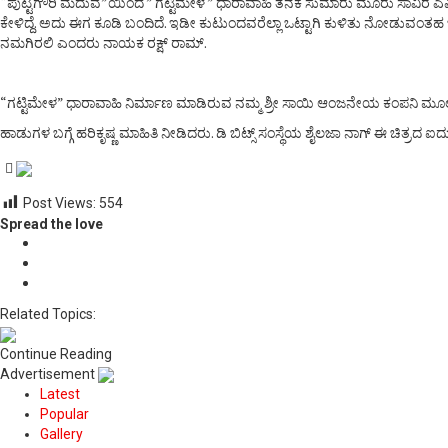
“ಪುಟ್ಟಗೌರಿ ಮದುವೆ”ಯಿಂದ ” ಗಟ್ಟಿಮೇಳ ” ಧಾರಾವಾಹಿ ತನಕ ಸುಮಾರು ಮೂರು ಸಾವಿರ ಎಪಿಸೋಡ
ಕೇಳಿದ್ದೆ. ಅದು ಈಗ ಕೂಡಿ ಬಂದಿದೆ. ಇಡೀ ಕುಟುಂದವರೆಲ್ಲಾ ಒಟ್ಟಾಗಿ ಕುಳಿತು ನೋಡುವಂತಹ ಒಳ್ಳೆ
ನಮಗಿರಲಿ ಎಂದರು ನಾಯಕ ರಕ್ಷ್ ರಾಮ್.
“ಗಟ್ಟಿಮೇಳ” ಧಾರಾವಾಹಿ ನಿರ್ಮಾಣ ಮಾಡಿರುವ ನಮ್ಮ ಶ್ರೀ ಸಾಯಿ ಆಂಜನೇಯ ಕಂಪನಿ ಮೂಲಕ ಈ ಚ
ಹಾಡುಗಳ ಬಗ್ಗೆ ಹರಿಕೃಷ್ಣ ಮಾಹಿತಿ ನೀಡಿದರು. ಡಿ ಬಿಟ್ಸ್ ಸಂಸ್ಥೆಯ ಶೈಲಜಾ ನಾಗ್ ಈ ಚಿತ್ರದ
Post Views:
554
Spread the love
Related Topics:
Continue Reading
Advertisement
Latest
Popular
Gallery