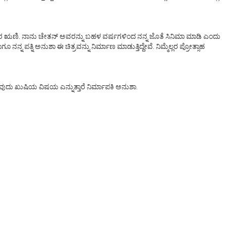
ಾನು ಚಿರ ಋಣಿ. ನಾನು ಚೇತನ್ ಅವರನ್ನು ಬಹಳ ವರ್ಷಗಳಿಂದ ನನ್ನ ಜೊತೆ ಸಿನಿಮಾ ಮಾಡಿ ಎಂದು
 ಪತ್ನಿ ಅನುಶಾ ಈ ಚಿತ್ರವನ್ನು ನಿರ್ಮಾಣ ಮಾಡುತ್ತಿದ್ದೇವೆ. ನಿಮ್ಮೆಲ್ಲರ ಪ್ರೋತ್ಸಾಹ
ುವುದು ಖುಷಿಯ ವಿಷಯ ಎನ್ನುತ್ತಾರೆ ನಿರ್ಮಾಪಕಿ ಅನುಶಾ.