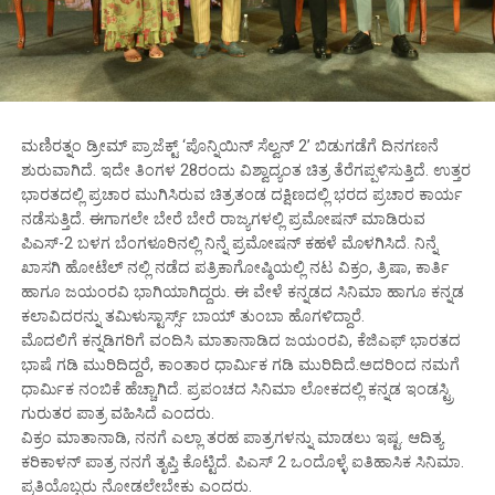
ಮಣಿರತ್ನಂ ಡ್ರೀಮ್ ಪ್ರಾಜೆಕ್ಟ್ ‘ಪೊನ್ನಿಯಿನ್ ಸೆಲ್ವನ್ 2’ ಬಿಡುಗಡೆಗೆ ದಿನಗಣನೆ
ಶುರುವಾಗಿದೆ. ಇದೇ ತಿಂಗಳ 28ರಂದು ವಿಶ್ವಾದ್ಯಂತ ಚಿತ್ರ ತೆರೆಗಪ್ಪಳಿಸುತ್ತಿದೆ. ಉತ್ತರ
ಭಾರತದಲ್ಲಿ ಪ್ರಚಾರ ಮುಗಿಸಿರುವ ಚಿತ್ರತಂಡ ದಕ್ಷಿಣದಲ್ಲಿ ಭರದ ಪ್ರಚಾರ ಕಾರ್ಯ
ನಡೆಸುತ್ತಿದೆ. ಈಗಾಗಲೇ ಬೇರೆ ಬೇರೆ ರಾಜ್ಯಗಳಲ್ಲಿ ಪ್ರಮೋಷನ್ ಮಾಡಿರುವ
ಪಿಎಸ್-2 ಬಳಗ ಬೆಂಗಳೂರಿನಲ್ಲಿ ನಿನ್ನೆ ಪ್ರಮೋಷನ್ ಕಹಳೆ ಮೊಳಗಿಸಿದೆ. ನಿನ್ನೆ
ಖಾಸಗಿ ಹೋಟೆಲ್ ನಲ್ಲಿ ನಡೆದ ಪತ್ರಿಕಾಗೋಷ್ಠಿಯಲ್ಲಿ ನಟ ವಿಕ್ರಂ, ತ್ರಿಷಾ, ಕಾರ್ತಿ
ಹಾಗೂ ಜಯಂರವಿ ಭಾಗಿಯಾಗಿದ್ದರು. ಈ ವೇಳೆ ಕನ್ನಡದ ಸಿನಿಮಾ ಹಾಗೂ ಕನ್ನಡ
ಕಲಾವಿದರನ್ನು ತಮಿಳುಸ್ಟಾರ್ಸ್ಸ್ ಬಾಯ್ ತುಂಬಾ ಹೊಗಳಿದ್ದಾರೆ.
ಮೊದಲಿಗೆ ಕನ್ನಡಿಗರಿಗೆ ವಂದಿಸಿ ಮಾತಾನಾಡಿದ ಜಯಂರವಿ, ಕೆಜಿಎಫ್ ಭಾರತದ
ಭಾಷೆ ಗಡಿ ಮುರಿದಿದ್ದರೆ, ಕಾಂತಾರ ಧಾರ್ಮಿಕ ಗಡಿ ಮುರಿದಿದೆ.ಅದರಿಂದ ನಮಗೆ
ಧಾರ್ಮಿಕ ನಂಬಿಕೆ ಹೆಚ್ಚಾಗಿದೆ. ಪ್ರಪಂಚದ ಸಿನಿಮಾ ಲೋಕದಲ್ಲಿ ಕನ್ನಡ ಇಂಡಸ್ಟ್ರಿ
ಗುರುತರ ಪಾತ್ರ ವಹಿಸಿದೆ ಎಂದರು.
ವಿಕ್ರಂ ಮಾತಾನಾಡಿ, ನನಗೆ ಎಲ್ಲಾ ತರಹ ಪಾತ್ರಗಳನ್ನು ಮಾಡಲು ಇಷ್ಟ. ಆದಿತ್ಯ
ಕರಿಕಾಳನ್ ಪಾತ್ರ ನನಗೆ ತೃಪ್ತಿ ಕೊಟ್ಟಿದೆ. ಪಿಎಸ್ 2 ಒಂದೊಳ್ಳೆ ಐತಿಹಾಸಿಕ ಸಿನಿಮಾ.
ಪ್ರತಿಯೊಬ್ಬರು ನೋಡಲೇಬೇಕು ಎಂದರು.