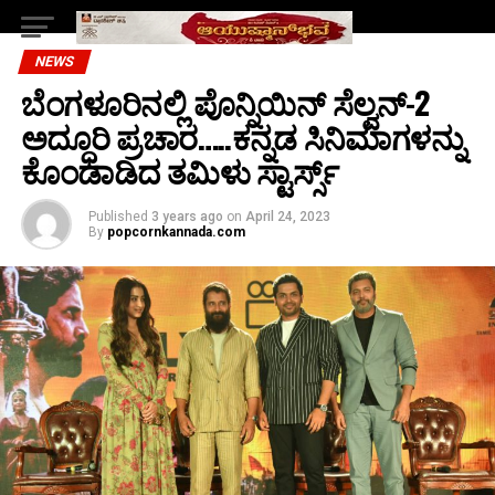
NEWS
ಬೆಂಗಳೂರಿನಲ್ಲಿ ಪೊನ್ನಿಯಿನ್ ಸೆಲ್ವನ್-2
ಅದ್ಧೂರಿ ಪ್ರಚಾರ…..ಕನ್ನಡ ಸಿನಿಮಾಗಳನ್ನು
ಕೊಂಡಾಡಿದ ತಮಿಳು ಸ್ಟಾರ್ಸ್ಸ್
Published
3 years ago
on
April 24, 2023
By
popcornkannada.com