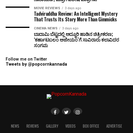
MOVIE REVIEWS
3 days ago
Tadviruddha Review: An Intelligent Mystery
That Trusts Its Story More Than Gimmicks
CINEMA NEWS
3 days ago
ಬಾದಾಮಿ ಬೆಟ್ಟದಲ್ಲಿ ಅದ್ಧೂರಿ ಹಾಡಿನ ಚಿತ್ರೀಕರಣ;
‘ಕರ್ಣಾಟಬಲಂ ಅಜೇಯಂ’ಗೆ ಸಾವಿರಾರು ಕಲಾವಿದರ
ಸಂಗಮ
Follow me on Twitter
Tweets by @popcornkannada
NEWS
REVIEWS
GALLERY
VIDEOS
BOX OFFICE
ADVERTISE