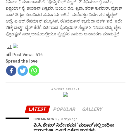
ಸಿನಿಮಾ ನಿರ್ಮಾಣವಾಗಿದೆ. ‘ಪೊನ್ನಿಯಿನ್ ಸೆಲ್ವನ್ -2’ ಸಿನಿಮಾದಲ್ಲಿ ಕಾರ್ತಿ,
ಐಶ್ವರ್ಯಾ ರೈ, ಚಿಯಾನ್ ವಿಕ್ರಮ್, ಜಯಂ ರವಿ, ತ್ರಿಶಾ, ಶರತ್ ಕುಮಾರ್, ಪ್ರಕಾಶ್
ರಾಜ್ ದಿಗ್ಗಜ ಕಲಾವಿದರ ಸಮಾಗಮ ಆಗಿದೆ. ಮಣಿರತ್ನಂ ನಿರ್ದೇಶನ ಹೈಲೈಟ್
ಆದ್ರೆ, ಎ.ಆರ್.ರೆಹಮಾನ್ ಮ್ಯೂಸಿಕ್, ರವಿವರ್ಮನ್ ಕ್ಯಾಮೆರಾ ವರ್ಕ್‌ ಇದೆ. ಇದೇ
28ಕ್ಕೆ ವರ್ಲ್ಡ್ ವೈಡ್ ತೆರೆಗೆ ಬರ್ತಿರುವ ಪೊನ್ನಿಯಿನ್ ಸೆಲ್ವನ್ 2 ಸಿನಿಮಾವನ್ನು ಲೈಕಾ
ಪ್ರೊಡಕ್ಷನ್ ಎಲ್ಲಾ ಭಾಷೆಯಲ್ಲಿಯೂ ಪ್ರೇಕ್ಷಕರ ಎದುರು ಅನಾವರಣ ಮಾಡುತ್ತಿದೆ.
Post Views:
516
Spread the love
ADVERTISEMENT
LATEST
POPULAR
GALLERY
CINEMA NEWS
3 days ago
ಪಿ.ಸಿ. ಶೇಖರ್ ನಿರ್ದೇಶನದ ‘ಮಹಾನ್’ನಲ್ಲಿ ರಾಧಿಕಾ
ನಾರಾಯಣ್, ಮಿತ್ರಗೆ ವಿಶೇಷ ಪಾತ್ರಗಳು