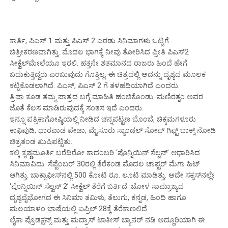
ಕಾರ್ತಿ, ಪಿಎಸ್ 1 ಮತ್ತು ಪಿಎಸ್ 2 ಎರಡು ಸಿನಿಮಾಗಳು ಒಟ್ಟಿಗೆ
ಚಿತ್ರೀಕರಣವಾಗಿತ್ತು. ಮೊದಲ ಭಾಗಕ್ಕೆ ನೀವು ತೋರಿಸಿದ ಪ್ರೀತಿ ಪಿಎಸ್2
ಸೀಕ್ವೆಲ್‌ಮೇಲೆಯೂ ಇರಲಿ. ಹತ್ತನೇ ಶತಮಾನದ ರಾಜರು ಹಿಂದೆ ಹೇಗೆ
ಬದುಕುತ್ತಿದ್ದರು ಎಂಬುವುದು ಗೊತ್ತಿಲ್ಲ. ಈ ಚಿತ್ರದಲ್ಲಿ ಅದನ್ನು ದೃಶ್ಯದ ಮೂಲಕ
ಕಟ್ಟಿಕೊಡಲಾಗಿದೆ. ಪಿಎಸ್, ಪಿಎಸ್ 2 ಗೆ ತಳಹದಿಯಾಗಿದೆ ಎಂದರು.
ತ್ರಿಷಾ ಕೂಡ ತಮ್ಮ ಪಾತ್ರದ ಬಗ್ಗೆ ಮಾಹಿತಿ ಹಂಚಿಕೊಂಡು. ಮಣಿರತ್ನಂ ಅವರ
ಜೊತೆ ಕೆಲಸ ಮಾಡಿರುವುದಕ್ಕೆ ಸಂತಸ ಇದೆ ಎಂದರು.
ಇನ್ನೂ ಪತ್ರಿಕಾಗೋಷ್ಠಿಯಲ್ಲಿ ನೀಡಿದ ಚನ್ನಪಟ್ಟಣ ಬೊಂಬೆ, ಚಿಕ್ಕಮಗಳೂರು
ಕಾಫಿಪುಡಿ, ಧಾರವಾಡ ಪೇಡಾ, ಮೈಸೂರು ಸ್ಯಾಂಡಲ್ ಸೋಪ್ ಗಿಫ್ಟ್ ಬಾಕ್ಸ್ ನೋಡಿ
ಚಿತ್ರತಂಡ ಖುಷಿಪಟ್ಟಿತು.
ಕಲ್ಕಿ ಕೃಷ್ಣಮೂರ್ತಿ ಬರೆದಿರೋ ಕಾದಂಬರಿ ‘ಪೊನ್ನಿಯಿನ್ ಸೆಲ್ವನ್’ ಆಧಾರಿಸಿದ
ಸಿನಿಮಾವಿದು. ಸೆಪ್ಟೆಂಬರ್ 30ರಲ್ಲಿ ತೆರೆಕಂಡ ಮೊದಲ ಚಾಪ್ಟರ್ ಮೆಗಾ ಹಿಟ್
ಆಗಿತ್ತು. ಬಾಕ್ಸಾಫೀಸ್‌ನಲ್ಲಿ 500 ಕೋಟಿ ರೂ. ಲೂಟಿ ಮಾಡಿತ್ತು. ಅದೇ ಸಕ್ಸಸ್‌ನಲ್ಲೇ
‘ಪೊನ್ನಿಯಿನ್ ಸೆಲ್ವನ್ 2’ ಸೀಕ್ವೆಲ್ ತೆರೆಗೆ ಬರ್ತಿದೆ. ಚೋಳ ಸಾಮ್ರಾಜ್ಯದ
ದೃಶ್ಯವೈಭೋಗದ ಈ ಸಿನಿಮಾ ತಮಿಳು, ತೆಲುಗು, ಕನ್ನಡ, ಹಿಂದಿ ಹಾಗೂ
ಮಲಯಾಳಂ ಭಾಷೆಯಲ್ಲಿ ಏಪ್ರಿಲ್ 28ಕ್ಕೆ ತೆರೆಕಾಣಲಿದೆ.
ಲೈಕಾ ಪ್ರೊಡಕ್ಷನ್ಸ್ ಮತ್ತು ಮದ್ರಾಸ್ ಟಾಕೀಸ್ ಬ್ಯಾನರ್ ನಡಿ ಅದ್ದೂರಿಯಾಗಿ ಈ