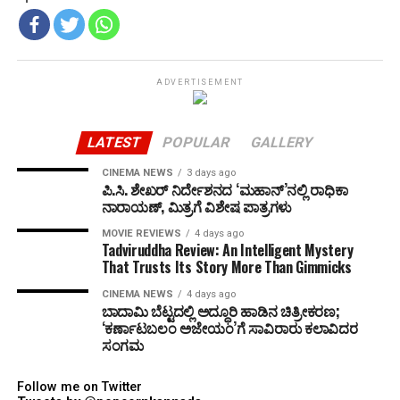
ADVERTISEMENT
LATEST
POPULAR
GALLERY
CINEMA NEWS
3 days ago
ಪಿ.ಸಿ. ಶೇಖರ್ ನಿರ್ದೇಶನದ ‘ಮಹಾನ್’ನಲ್ಲಿ ರಾಧಿಕಾ
ನಾರಾಯಣ್, ಮಿತ್ರಗೆ ವಿಶೇಷ ಪಾತ್ರಗಳು
MOVIE REVIEWS
4 days ago
Tadviruddha Review: An Intelligent Mystery
That Trusts Its Story More Than Gimmicks
CINEMA NEWS
4 days ago
ಬಾದಾಮಿ ಬೆಟ್ಟದಲ್ಲಿ ಅದ್ಧೂರಿ ಹಾಡಿನ ಚಿತ್ರೀಕರಣ;
‘ಕರ್ಣಾಟಬಲಂ ಅಜೇಯಂ’ಗೆ ಸಾವಿರಾರು ಕಲಾವಿದರ
ಸಂಗಮ
Follow me on Twitter