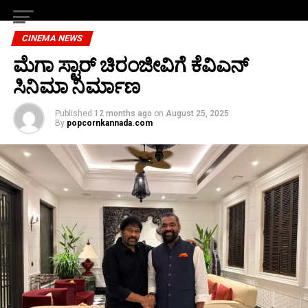
CINEMA NEWS
ಮೆಗಾ ಸ್ಟಾರ್ ಚಿರಂಜೀವಿಗೆ ಕೆವಿಎನ್
ಸಿನಿಮಾ ನಿರ್ಮಾಣ
Published
12 months ago
on
August 25, 2025
By
popcornkannada.com