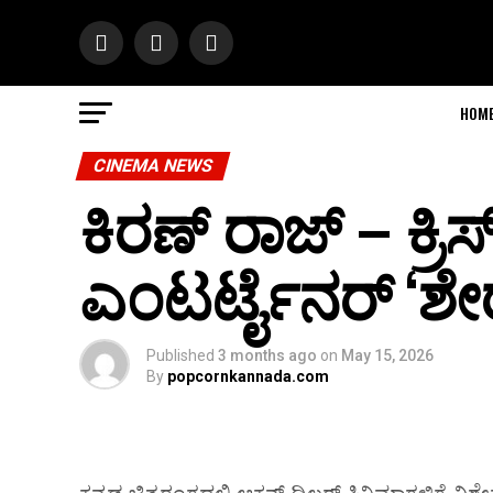
HOM
CINEMA NEWS
ಕಿರಣ್ ರಾಜ್ – ಕ್
ಎಂಟರ್ಟೈನರ್ ‘ಶೇರ್
Published
3 months ago
on
May 15, 2026
By
popcornkannada.com