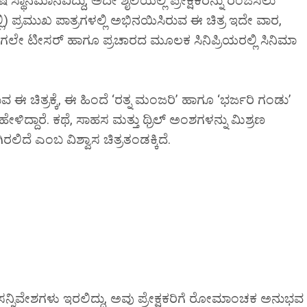
ಶೇಷ ಸ್ಥಾನಮಾನವಿದ್ದು, ಅದೇ ಶೈಲಿಯಲ್ಲಿ ಪ್ರೇಕ್ಷಕರನ್ನು ರಂಜಿಸಲು
ಿಲ್ಲಿ) ಪ್ರಮುಖ ಪಾತ್ರಗಳಲ್ಲಿ ಅಭಿನಯಿಸಿರುವ ಈ ಚಿತ್ರ ಇದೇ ವಾರ,
ಾಗಲೇ ಟೀಸರ್ ಹಾಗೂ ಪ್ರಚಾರದ ಮೂಲಕ ಸಿನಿಪ್ರಿಯರಲ್ಲಿ ಸಿನಿಮಾ
ಚಿತ್ರಕ್ಕೆ, ಈ ಹಿಂದೆ ‘ರತ್ನ ಮಂಜರಿ’ ಹಾಗೂ ‘ಭರ್ಜರಿ ಗಂಡು’
ಳಿದ್ದಾರೆ. ಕಥೆ, ಸಾಹಸ ಮತ್ತು ಥ್ರಿಲ್ ಅಂಶಗಳನ್ನು ಮಿಶ್ರಣ
ದೆ ಎಂಬ ವಿಶ್ವಾಸ ಚಿತ್ರತಂಡಕ್ಕಿದೆ.
ನ್ನಿವೇಶಗಳು ಇರಲಿದ್ದು, ಅವು ಪ್ರೇಕ್ಷಕರಿಗೆ ರೋಮಾಂಚಕ ಅನುಭವ