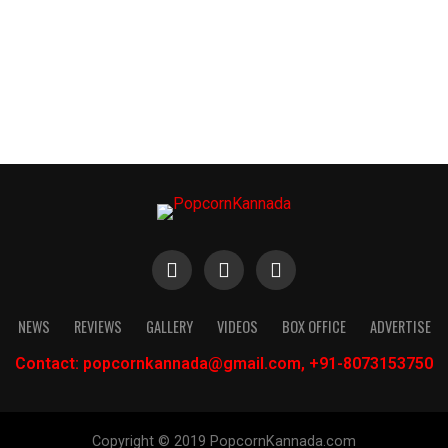
NEWS
REVIEWS
GALLERY
VIDEOS
BOX OFFICE
ADVERTISE
Contact: popcornkannada@gmail.com, +91-8073153750
Copyright © 2019 PopcornKannada.com