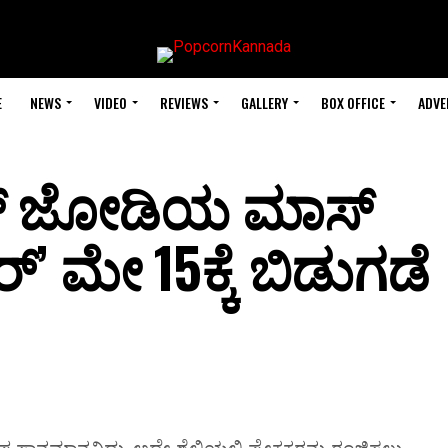
E
NEWS
VIDEO
REVIEWS
GALLERY
BOX OFFICE
ADVE
ರಿಸ್ ಜೋಡಿಯ ಮಾಸ್
’ ಮೇ 15ಕ್ಕೆ ಬಿಡುಗಡೆ