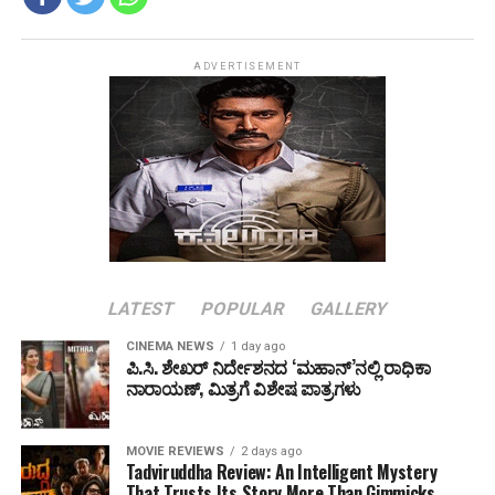
ADVERTISEMENT
LATEST
POPULAR
GALLERY
CINEMA NEWS
1 day ago
ಪಿ.ಸಿ. ಶೇಖರ್ ನಿರ್ದೇಶನದ ‘ಮಹಾನ್’ನಲ್ಲಿ ರಾಧಿಕಾ
ನಾರಾಯಣ್, ಮಿತ್ರಗೆ ವಿಶೇಷ ಪಾತ್ರಗಳು
MOVIE REVIEWS
2 days ago
Tadviruddha Review: An Intelligent Mystery
That Trusts Its Story More Than Gimmicks