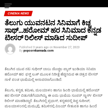
CINEMA NEWS
ತೆಲುಗು ಯುವನಟನ ಸಿನಿಮಾಗೆ ಕಿಚ್ಚ
ಸಾಥ್…ಹರೋಮ್ ಹರ ಸಿನಿಮಾದ ಕನ್ನಡ
ಟೀಸರ್ ರಿಲೀಸ್ ಮಾಡಿದ ಸುದೀಪ್
Published
3 years ago
on
November 27, 2023
By
popcornkannada.com
ತೆಲುಗಿನ ಯುವ ನಟ ಸುಧೀರ್ ಬಾಬು ಚೊಚ್ಚಲ ಪ್ಯಾನ್ ಇಂಡಿಯಾ ಸಿನಿಮಾ
ಹರೋಮ್ ಹರ. ಫಸ್ಟ್ ಲುಕ್ ಮೂಲಕ ನಿರೀಕ್ಷೆ ಹೆಚ್ಚಿಸಿರುವ ಈ ಚಿತ್ರದ ಟೀಸರ್
ನಾಳೆ ಪಂಚ ಭಾಷೆಯಲ್ಲಿ ಅನಾವರಣಗೊಂಡಿದೆ.
ತೆಲುಗು, ಕನ್ನಡ, ತಮಿಳು, ಮಲಯಾಳಂ ಹಾಗೂ ಹಿಂದಿ ಭಾಷೆಯಲ್ಲಿ ಹರೋಮ್
ಹರ ಟೀಸರ್ ಬಿಡುಗಡೆಗೆಯಾಗಿದ್ದು, ಈ ಐದು ಭಾಷೆಯ ಸೂಪರ್ ಸ್ಟಾರ್ಸ್ ಟೀಸರ್
ರಿಲೀಸ್ ಮಾಡಡಿದ್ದಾರೆ. ತೆಲುಗಿನಲ್ಲಿ ಪ್ರಭಾಸ್, ಕನ್ನಡದಲ್ಲಿ ಕಿಚ್ಚ ಸುದೀಪ್,
ಮಲಯಾಳಂನಲ್ಲಿ ಮಮ್ಮುಟ್ಟಿ, ತಮಿಳಿನಲ್ಲಿ ವಿಜಯ್ ಸೇತುಪತಿ ಹಾಗೂ ಹಿಂದೆ