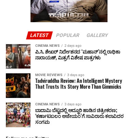
LATEST
POPULAR
GALLERY
CINEMA NEWS
2 days ago
ಪಿ.ಸಿ. ಶೇಖರ್ ನಿರ್ದೇಶನದ ‘ಮಹಾನ್’ನಲ್ಲಿ ರಾಧಿಕಾ
ನಾರಾಯಣ್, ಮಿತ್ರಗೆ ವಿಶೇಷ ಪಾತ್ರಗಳು
MOVIE REVIEWS
3 days ago
Tadviruddha Review: An Intelligent Mystery
That Trusts Its Story More Than Gimmicks
CINEMA NEWS
3 days ago
ಬಾದಾಮಿ ಬೆಟ್ಟದಲ್ಲಿ ಅದ್ಧೂರಿ ಹಾಡಿನ ಚಿತ್ರೀಕರಣ;
‘ಕರ್ಣಾಟಬಲಂ ಅಜೇಯಂ’ಗೆ ಸಾವಿರಾರು ಕಲಾವಿದರ
ಸಂಗಮ