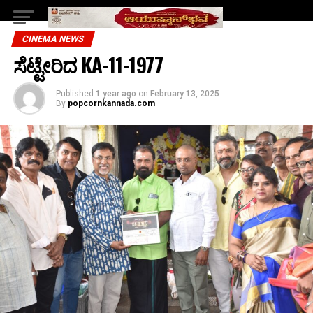
CINEMA NEWS
ಸೆಟ್ಟೇರಿದ KA-11-1977
Published
1 year ago
on
February 13, 2025
By
popcornkannada.com