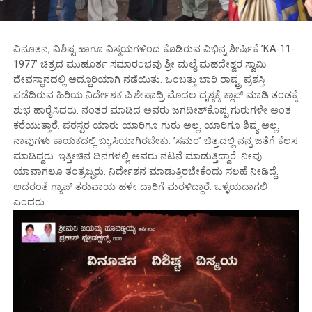
ವಿನೂತನ, ವಿಶಿಷ್ಟ ಹಾಗೂ ವಿಸ್ಮಯಗಳಿಂದ ಕೊಡಿರುವ ವಿಭಿನ್ನ ಶೀರ್ಷಿಕೆ ’KA-11-
1977’ ಚಿತ್ರದ ಮುಹೂರ್ತ ಸಮಾರಂಭವು ಶ್ರೀ ಮಲೈ ಮಹದೇಶ್ವರ ಸ್ವಾಮಿ
ದೇವಸ್ಥಾನದಲ್ಲಿ ಅದ್ದೂರಿಯಾಗಿ ನಡೆಯಿತು. ಒಂಬತ್ತು ಬಾರಿ ರಾಷ್ಟ್ರ ಪ್ರಶಸ್ತಿ
ಪಡೆದಿರುವ ಹಿರಿಯ ನಿರ್ದೇಶಕ ಪಿ.ಶೇಷಾದ್ರಿ ಮೊದಲ ದೃಶ್ಯಕ್ಕೆ ಕ್ಲಾಪ್ ಮಾಡಿ ತಂಡಕ್ಕೆ
ಶುಭ ಹಾರೈಸಿದರು. ನಂತರ ಮಾಡಿದ ಅವರು ಜಗದೀಶ್‌ಕೊಪ್ಪ ಗುರುಗಳೇ ಅಂತ
ಕರೆಯುತ್ತಾರೆ. ಪರಸ್ಪರ ಯಾರು ಯಾರಿಗೂ ಗುರು ಅಲ್ಲ. ಯಾರಿಗೂ ಶಿಷ್ಯ ಅಲ್ಲ.
ನಾವುಗಳು ಕಾಯಕದಲ್ಲಿ ಬ್ಯುಸಿಯಾಗಿರಬೇಕು. ’ಸಮರ’ ಚಿತ್ರದಲ್ಲಿ ನನ್ನ ಜತೆಗೆ ಕೆಲಸ
ಮಾಡಿದ್ದರು. ಇತ್ತೀಚಿನ ದಿನಗಳಲ್ಲಿ ಅವರು ನಟನೆ ಮಾಡುತ್ತಿದ್ದಾರೆ. ನೀವು
ಯಾವಾಗಲೂ ತಂತ್ರಜ್ಘರು. ನಿರ್ದೇಶನ ಮಾಡುತ್ತಿರಬೇಕೆಂದು ಸಲಹೆ ನೀಡಿದ್ದೆ.
ಅದರಂತೆ ಗ್ಯಾಪ್ ತರುವಾಯ ಹಳೇ ದಾರಿಗೆ ಮರಳಿದ್ದಾರೆ. ಒಳ್ಳೆಯದಾಗಲಿ
ಎಂದರು.