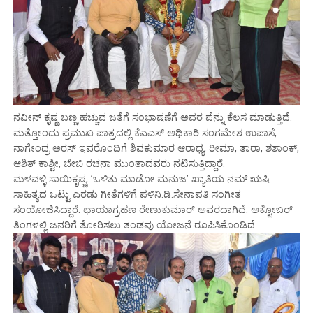
ನವೀನ್ ಕೃಷ್ಣ ಬಣ್ಣ ಹಚ್ಚುವ ಜತೆಗೆ ಸಂಭಾಷಣೆಗೆ ಅವರ ಪೆನ್ನು ಕೆಲಸ ಮಾಡುತ್ತಿದೆ.
ಮತ್ತೋಂದು ಪ್ರಮುಖ ಪಾತ್ರದಲ್ಲಿ ಕೆಎಎಸ್ ಅಧಿಕಾರಿ ಸಂಗಮೇಶ ಉಪಾಸೆ,
ನಾಗೇಂದ್ರ ಅರಸ್ ಇವರೊಂದಿಗೆ ಶಿವಕುಮಾರ ಆರಾಧ್ಯ, ರೀಮಾ, ತಾರಾ, ಶಶಾಂಕ್,
ಆಶಿತ್ ಕಾಶ್ವೀ, ಬೇಬಿ ರಚನಾ ಮುಂತಾದವರು ನಟಿಸುತ್ತಿದ್ದಾರೆ.
ಮಳವಳ್ಳಿ ಸಾಯಿಕೃಷ್ಣ, ’ಒಳಿತು ಮಾಡೋ ಮನುಜ’ ಖ್ಯಾತಿಯ ನಮ್ ಋಷಿ
ಸಾಹಿತ್ಯದ ಒಟ್ಟು ಎರಡು ಗೀತೆಗಳಿಗೆ ಪಳಿನಿ.ಡಿ.ಸೇನಾಪತಿ ಸಂಗೀತ
ಸಂಯೋಜಿಸಿದ್ದಾರೆ. ಛಾಯಾಗ್ರಹಣ ರೇಣುಕುಮಾರ್ ಅವರದಾಗಿದೆ. ಅಕ್ಟೋಬರ್
ತಿಂಗಳಲ್ಲಿ ಜನರಿಗೆ ತೋರಿಸಲು ತಂಡವು ಯೋಜನೆ ರೂಪಿಸಿಕೊಂಡಿದೆ.