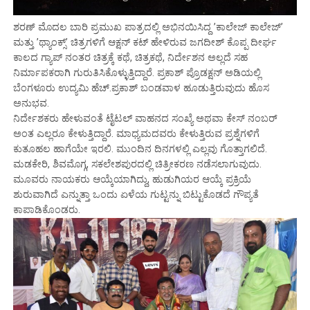
ಶರಣ್ ಮೊದಲ ಬಾರಿ ಪ್ರಮುಖ ಪಾತ್ರದಲ್ಲಿ ಅಭಿನಯಿಸಿದ್ದ ’ಕಾಲೇಜ್ ಕಾಲೇಜ್’
ಮತ್ತು ’ಥ್ಯಾಂಕ್ಸ್’ ಚಿತ್ರಗಳಿಗೆ ಆಕ್ಷನ್ ಕಟ್ ಹೇಳಿರುವ ಜಗದೀಶ್ ಕೊಪ್ಪ ದೀರ್ಘ
ಕಾಲದ ಗ್ಯಾಪ್ ನಂತರ ಚಿತ್ರಕ್ಕೆ ಕಥೆ, ಚಿತ್ರಕಥೆ, ನಿರ್ದೇಶನ ಅಲ್ಲದೆ ಸಹ
ನಿರ್ಮಾಪಕರಾಗಿ ಗುರುತಿಸಿಕೊಳ್ಳುತ್ತಿದ್ದಾರೆ. ಪ್ರಕಾಶ್ ಪ್ರೊಡಕ್ಷನ್ ಅಡಿಯಲ್ಲಿ
ಬೆಂಗಳೂರು ಉದ್ಯಮಿ ಹೆಚ್.ಪ್ರಕಾಶ್ ಬಂಡವಾಳ ಹೂಡುತ್ತಿರುವುದು ಹೊಸ
ಅನುಭವ.
ನಿರ್ದೇಶಕರು ಹೇಳುವಂತೆ ಟೈಟಲ್ ವಾಹನದ ಸಂಖ್ಯೆ ಅಥವಾ ಕೇಸ್ ನಂಬರ್
ಅಂತ ಎಲ್ಲರೂ ಕೇಳುತ್ತಿದ್ದಾರೆ. ಮಾಧ್ಯಮದವರು ಕೇಳುತ್ತಿರುವ ಪ್ರಶ್ನೆಗಳಿಗೆ
ಕುತೂಹಲ ಹಾಗೆಯೇ ಇರಲಿ. ಮುಂದಿನ ದಿನಗಳಲ್ಲಿ ಎಲ್ಲವು ಗೊತ್ತಾಗಲಿದೆ.
ಮಡಕೇರಿ, ಶಿವಮೊಗ್ಗ, ಸಕಲೇಶಪುರದಲ್ಲಿ ಚಿತ್ರೀಕರಣ ನಡೆಸಲಾಗುವುದು.
ಮೂವರು ನಾಯಕರು ಆಯ್ಕೆಯಾಗಿದ್ದು, ಹುಡುಗಿಯರ ಆಯ್ಕೆ ಪ್ರಕ್ರಿಯೆ
ಶುರುವಾಗಿದೆ ಎನ್ನುತ್ತಾ ಒಂದು ಏಳೆಯ ಗುಟ್ಟನ್ನು ಬಿಟ್ಟುಕೊಡದೆ ಗೌಪ್ಯತೆ
ಕಾಪಾಡಿಕೊಂಡರು.