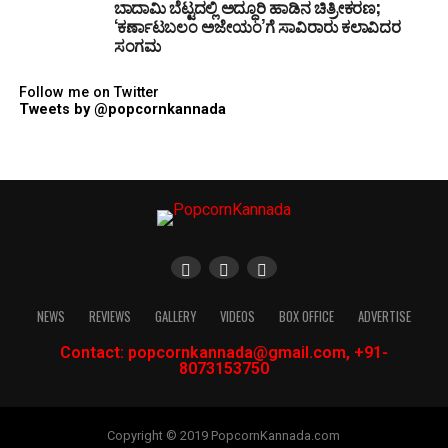
ಬಾದಾಮಿ ಬೆಟ್ಟದಲ್ಲಿ ಅದ್ಧೂರಿ ಹಾಡಿನ ಚಿತ್ರೀಕರಣ;
‘ಕರ್ಣಾಟಬಲಂ ಅಜೇಯಂ’ಗೆ ಸಾವಿರಾರು ಕಲಾವಿದರ
ಸಂಗಮ
Follow me on Twitter
Tweets by @popcornkannada
NEWS
REVIEWS
GALLERY
VIDEOS
BOX OFFICE
ADVERTISE
Contact: popcornkannada@gmail.com, +91-
8073153750
Copyright © 2019 PopcornKannada.com