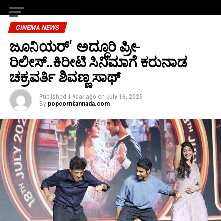
CINEMA NEWS
ಜೂನಿಯರ್‌ʼ ಅದ್ಧೂರಿ ಪ್ರೀ-
ರಿಲೀಸ್..ಕಿರೀಟಿ ಸಿನಿಮಾಗೆ ಕರುನಾಡ
ಚಕ್ರವರ್ತಿ ಶಿವಣ್ಣ ಸಾಥ್
Published
1 year ago
on
July 16, 2025
By
popcornkannada.com