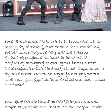
ಕಿರೀಟಿ ನಟನೆಯ ಚೊಚ್ಚಲ ಸಿನಿಮಾ ಇದೇ ತಿಂಗಳ 18ರಂದು ತೆರೆಗೆ ಬರ್ತಿದೆ.
ರಾಧಾಕೃಷ್ಣ ರೆಡ್ಡಿ ನಿರ್ದೇಶನದಲ್ಲಿ ಮೂಡಿ ಬಂದಿರುವ ಈ ಚಿತ್ರ ಈಗಾಗಲೇ ತನ್ನ
ಕಂಟೆಂಟ್‌ ಮೂಲಕ ಸಿನಿಪ್ರಿಯರಲ್ಲಿ ನಿರೀಕ್ಷೆ ಹೆಚ್ಚಿಸಿದೆ. ನಿನ್ನೆ ಚಿತ್ರತಂಡ
ಬೆಂಗಳೂರಿನಲ್ಲಿ ಅದ್ಧೂರಿಯಾಗಿ ಜೂನಿಯರ್‌ ಪ್ರೀ ರಿಲೀಸ್‌ ಇವೆಂಟ್‌
ಹಮ್ಮಿಕೊಂಡಿತ್ತು. ಕಾರ್ಯಕ್ರಮಕ್ಕೆ ಕರುನಾಡ ಚಕ್ರವರ್ತಿ ಶಿವರಾಜ್‌ ಕುಮಾರ್‌
ವಿಶೇಷ ಅತಿಥಿಯಾಗಿ ಆಗಮಿಸಿ, ಕಿರೀಟಿ ಚಿತ್ರಕ್ಕೆ ಸಪೋರ್ಟ್‌ ಕೊಟ್ಟರು. ಜನಾರ್ದನ
ರೆಡ್ಡಿ, ನಟಿ ಜೆನಿಲಿಯಾ ಡಿಸೋಜಾ, ರವಿಚಂದ್ರನ್, ಶ್ರೀಲೀಲಾ ಇನ್ನೂ ಹಲವಾರು
ಮಂದಿ ಕಾರ್ಯಕ್ರಮದಲ್ಲಿ ಭಾಗಿಯಾಗಿದ್ದರು. ಚಿತ್ರದ ಕುರಿತು ತಾರಾಬಳಗ ಮಾಹಿತಿ
ಹಂಚಿಕೊಂಡಿದೆ.
ಕಾರ್ಯಕ್ರಮಕ್ಕೆ ವಿಶೇಷ ಅತಿಥಿಯಾಗಿ ಆಗಮಿಸಿದ್ದ ಶಿವಣ್ಣ ಮಾತನಾಡಿ, ನಾನು
ಮಾಧುರಿ ದೀಕ್ಷಿತ್ ಅಭಿಮಾನಿ ಈಗ ಶ್ರೀಲೀಲಾ ಅಭಿಮಾನಿ ಆಗಿದ್ದೀನಿ. ‘ಕಿರೀಟಿಯ