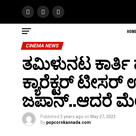
HOM
CINEMA NEWS
ತಮಿಳುನಟ ಕಾರ್ತಿ ಹು
ಕ್ಯಾರೆಕ್ಟರ್ ಟೀಸರ
ಜಪಾನ್..ಆದರೆ ಮ
Published
3 years ago
on
May 27, 2023
By
popcornkannada.com