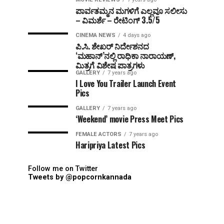
ಪಾರ್ವತಮ್ಮನ ಮಗಳಿಗೆ ಎಲ್ಲವೂ ಸಲೀಸು
– ವಿಮರ್ಶೆ – ರೇಟಿಂಗ್ 3.5/5
CINEMA NEWS
4 days ago
ಪಿ.ಸಿ. ಶೇಖರ್ ನಿರ್ದೇಶನದ
‘ಮಹಾನ್’ನಲ್ಲಿ ರಾಧಿಕಾ ನಾರಾಯಣ್,
ಮಿತ್ರಗೆ ವಿಶೇಷ ಪಾತ್ರಗಳು
GALLERY
7 years ago
I Love You Trailer Launch Event
Pics
GALLERY
7 years ago
‘Weekend’ movie Press Meet Pics
FEMALE ACTORS
7 years ago
Haripriya Latest Pics
Follow me on Twitter
Tweets by @popcornkannada