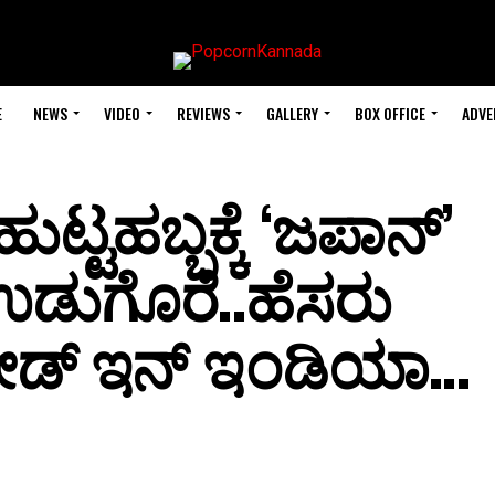
E
NEWS
VIDEO
REVIEWS
GALLERY
BOX OFFICE
ADVE
ಟ್ಟಹಬ್ಬಕ್ಕೆ ‘ಜಪಾನ್’
್ ಉಡುಗೊರೆ..ಹೆಸರು
ೇಡ್ ಇನ್ ಇಂಡಿಯಾ…