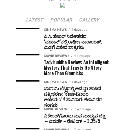
ADVERTISEMENT
LATEST
POPULAR
GALLERY
CINEMA NEWS
4 days ago
ಪಿ.ಸಿ. ಶೇಖರ್ ನಿರ್ದೇಶನದ
‘ಮಹಾನ್’ನಲ್ಲಿ ರಾಧಿಕಾ ನಾರಾಯಣ್,
ಮಿತ್ರಗೆ ವಿಶೇಷ ಪಾತ್ರಗಳು
MOVIE REVIEWS
4 days ago
Tadviruddha Review: An Intelligent
Mystery That Trusts Its Story
More Than Gimmicks
CINEMA NEWS
4 days ago
ಬಾದಾಮಿ ಬೆಟ್ಟದಲ್ಲಿ ಅದ್ಧೂರಿ ಹಾಡಿನ
ಚಿತ್ರೀಕರಣ; ‘ಕರ್ಣಾಟಬಲಂ
ಅಜೇಯಂ’ಗೆ ಸಾವಿರಾರು ಕಲಾವಿದರ
ಸಂಗಮ
MOVIE REVIEWS
7 years ago
ವಿಕೇಂಡ್‌ಗೊಂದು ಮನ ಮುಟ್ಟುವ ಚಿತ್ರ
– ವಿಮರ್ಶೆ – ರೇಟಿಂಗ್ – 3.25/5
MOVIE REVIEWS
7 years ago