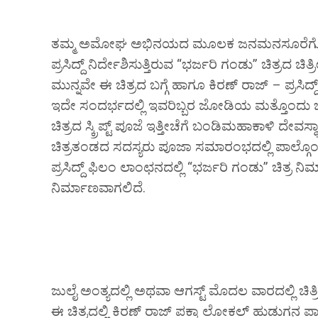
ತಮ್ಮ ಅಮೋಘ ಅಭಿನಯದ ಮೂಲಕ ಜನಮನಸೂರೆಗೊಳ್ಳುತ್
ಪ್ರಸಿದ್ದ್ ನಿರ್ದೇಶಿಸುತ್ತಿರುವ “ಭರ್ಜರಿ ಗಂಡು” ಚಿತ್ರದ 
ಮುನ್ನವೇ ಈ ಚಿತ್ರದ ಬಗ್ಗೆ ಹಾಗೂ ಕಿರಣ್ ರಾಜ್ – ಪ್ರಸಿದ್
ಇದೇ ಸಂದರ್ಭದಲ್ಲಿ ಇವರಿಬ್ಬರ ಜೋಡಿಯ ಮತ್ತೊಂದು ಭರ್
ಚಿತ್ರದ ಸ್ಕ್ರಿಪ್ಟ್ ಪೂಜೆ ಇತ್ತೀಚೆಗೆ ಬಂಡಿಮಹಾಕಾಳಿ ದೇವಸ್
ಚಿತ್ರತಂಡದ ಸದಸ್ಯರು ಪೂಜಾ ಸಮಾರಂಭದಲ್ಲಿ ಪಾಲ್ಗೊಂಡ
ಪ್ರಸಿದ್ದ್ ಫಿಲಂ ಲಾಂಛನದಲ್ಲಿ “ಭರ್ಜರಿ ಗಂಡು” ಚಿತ್ರ ನಿರ್
ನಿರ್ಮಾಣವಾಗಲಿದೆ.
ಜುಲೈ ಅಂತ್ಯದಲ್ಲಿ ಅಥವಾ ಆಗಸ್ಟ್ ಮೊದಲ ವಾರದಲ್ಲಿ ಚಿತ
ಈ ಚಿತ್ರದಲ್ಲಿ ಕಿರಣ್ ರಾಜ್ ಪಕ್ಕಾ ಲೋಕಲ್ ಹುಡುಗನ ಪಾತ್ರ