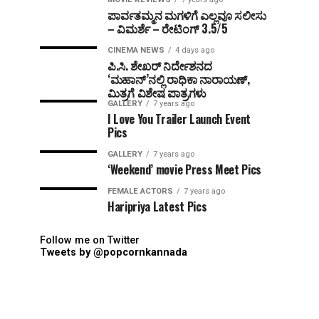
ಪಾರ್ವತಮ್ಮನ ಮಗಳಿಗೆ ಎಲ್ಲವೂ ಸಲೀಸು
– ವಿಮರ್ಶೆ – ರೇಟಿಂಗ್ 3.5/5
CINEMA NEWS
4 days ago
ಪಿ.ಸಿ. ಶೇಖರ್ ನಿರ್ದೇಶನದ
‘ಮಹಾನ್’ನಲ್ಲಿ ರಾಧಿಕಾ ನಾರಾಯಣ್,
ಮಿತ್ರಗೆ ವಿಶೇಷ ಪಾತ್ರಗಳು
GALLERY
7 years ago
I Love You Trailer Launch Event
Pics
GALLERY
7 years ago
‘Weekend’ movie Press Meet Pics
FEMALE ACTORS
7 years ago
Haripriya Latest Pics
Follow me on Twitter
Tweets by @popcornkannada