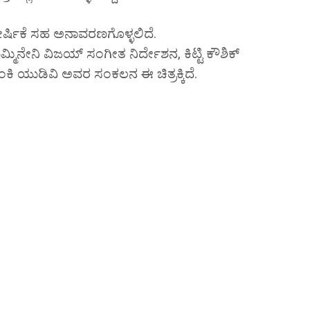
ೀರ್ಷಿಕೆ ಸಹ ಅನಾವರಣಗೊಳ್ಳಲಿದೆ.
ುಮ್ಮಿನೇನಿ ವಿಜಯ್ ಸಂಗೀತ ನಿರ್ದೇಶನ, ಕಿಟ್ಟಿ ಕೌಶಿಕ್
 ಯುಡಿವಿ ಅವರ ಸಂಕಲನ ಈ ಚಿತ್ರಕ್ಕಿದೆ.