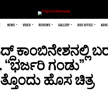
E
NEWS
VIDEO
REVIEWS
GALLERY
BOX OFFICE
ADVE
ಿದ್ದ್ ಕಾಂಬಿನೇಶನಲ್ಲಿ ಬ
್ರ. “ಭರ್ಜರಿ ಗಂಡು”
್ತೊಂದು ಹೊಸ ಚಿತ್ರ