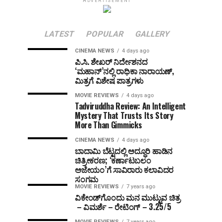
ADVERTISEMENT
LATEST
POPULAR
GALLERY
CINEMA NEWS
4 days ago
ಪಿ.ಸಿ. ಶೇಖರ್ ನಿರ್ದೇಶನದ
‘ಮಹಾನ್’ನಲ್ಲಿ ರಾಧಿಕಾ ನಾರಾಯಣ್,
ಮಿತ್ರಗೆ ವಿಶೇಷ ಪಾತ್ರಗಳು
MOVIE REVIEWS
4 days ago
Tadviruddha Review: An Intelligent
Mystery That Trusts Its Story
More Than Gimmicks
CINEMA NEWS
4 days ago
ಬಾದಾಮಿ ಬೆಟ್ಟದಲ್ಲಿ ಅದ್ಧೂರಿ ಹಾಡಿನ
ಚಿತ್ರೀಕರಣ; ‘ಕರ್ಣಾಟಬಲಂ
ಅಜೇಯಂ’ಗೆ ಸಾವಿರಾರು ಕಲಾವಿದರ
ಸಂಗಮ
MOVIE REVIEWS
7 years ago
ವಿಕೇಂಡ್‌ಗೊಂದು ಮನ ಮುಟ್ಟುವ ಚಿತ್ರ
– ವಿಮರ್ಶೆ – ರೇಟಿಂಗ್ – 3.25/5
MOVIE REVIEWS
7 years ago