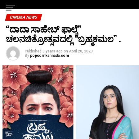
CINEMA NEWS
“ದಾದಾ ಸಾಹೇಬ್ ಫಾಲ್ಕೆ”
ಚಲನಚಿತ್ರೋತ್ಸವದಲ್ಲಿ “ಬ್ರಹ್ಮಕಮಲ” .
Published
3 years ago
on
April 20, 2023
By
popcornkannada.com