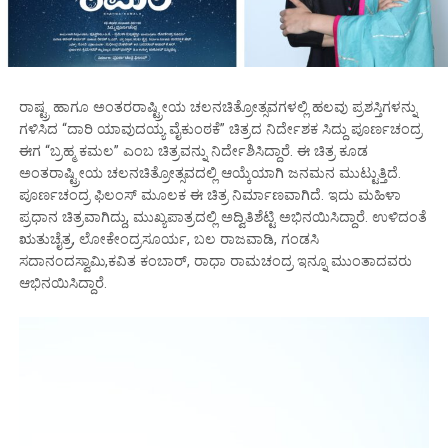
ರಾಷ್ಟ್ರ ಹಾಗೂ ಅಂತರರಾಷ್ಟ್ರೀಯ ಚಲನಚಿತ್ರೋತ್ಸವಗಳಲ್ಲಿ ಹಲವು ಪ್ರಶಸ್ತಿಗಳನ್ನು
ಗಳಿಸಿದ “ದಾರಿ ಯಾವುದಯ್ಯ ವೈಕುಂಠಕೆ” ಚಿತ್ರದ ನಿರ್ದೇಶಕ ಸಿದ್ದು ಪೂರ್ಣಚಂದ್ರ
ಈಗ “ಬ್ರಹ್ಮ ಕಮಲ” ಎಂಬ ಚಿತ್ರವನ್ನು ನಿರ್ದೇಶಿಸಿದ್ದಾರೆ. ಈ ಚಿತ್ರ ಕೂಡ
ಅಂತರಾಷ್ಟ್ರೀಯ ಚಲನಚಿತ್ರೋತ್ಸವದಲ್ಲಿ ಆಯ್ಕೆಯಾಗಿ ಜನಮನ ಮುಟ್ಟುತ್ತಿದೆ.
ಪೂರ್ಣಚಂದ್ರ ಫಿಲಂಸ್ ಮೂಲಕ ಈ ಚಿತ್ರ ನಿರ್ಮಾಣವಾಗಿದೆ. ಇದು ಮಹಿಳಾ
ಪ್ರಧಾನ ಚಿತ್ರವಾಗಿದ್ದು, ಮುಖ್ಯಪಾತ್ರದಲ್ಲಿ ಅದ್ವಿತಿಶೆಟ್ಟಿ ಅಭಿನಯಿಸಿದ್ದಾರೆ. ಉಳಿದಂತೆ
ಋತುಚೈತ್ರ, ಲೋಕೇಂದ್ರಸೂರ್ಯ, ಬಲ ರಾಜವಾಡಿ, ಗಂಡಸಿ
ಸದಾನಂದಸ್ವಾಮಿ,ಕವಿತ ಕಂಬಾರ್, ರಾಧಾ ರಾಮಚಂದ್ರ ಇನ್ನೂ ಮುಂತಾದವರು
ಆಭಿನಯಿಸಿದ್ದಾರೆ.