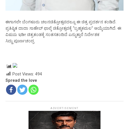
ಈಗಾಗಲೇ ಬೆಂಗಳೂರು ಚಲನಚಿತ್ರೋತ್ಸವದಲ್ಲೂ ಈ ಚಿತ್ರ ಪ್ರದರ್ಶನ ಕಂಡಿದೆ.
ಪ್ರತಿಷ್ಠಿತ ದಾದಾ ಸಾಹೇಬ್ ಫಾಲ್ಕೆ ಚಿತ್ರೋತ್ಸವಕ್ಕೆ “ಬ್ರಹ್ಮಕಮಲ” ಆಯ್ಕೆಯಾಗಿದೆ. ಈ
ವಿಷಯ ಇಡೀ ಚಿತ್ರತಂಡಕ್ಕೆ ಸಂತಸತಂದಿದೆ ಎನ್ನುತ್ತಾರೆ ನಿರ್ದೇಶಕ
ಸಿದ್ದು ಪೂರ್ಣಚಂದ್ರ
Post Views:
494
Spread the love
ADVERTISEMENT