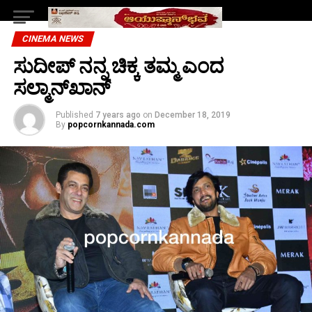
CINEMA NEWS
ಸುದೀಪ್‌ ನನ್ನ ಚಿಕ್ಕ ತಮ್ಮ ಎಂದ
ಸಲ್ಮಾನ್‌ಖಾನ್
Published
7 years ago
on
December 18, 2019
By
popcornkannada.com