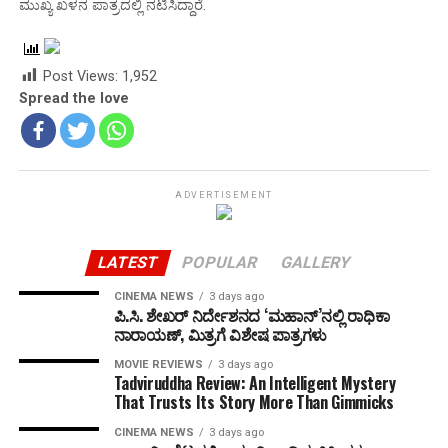
ಮುಖ್ಯ ಖಳನ ಪಾತ್ರದಲ್ಲಿ ನಟಿಸಿದ್ದಾರೆ.
Post Views:
1,952
Spread the love
ADVERTISEMENT
LATEST
POPULAR
GALLERY
CINEMA NEWS
3 days ago
ಪಿ.ಸಿ. ಶೇಖರ್ ನಿರ್ದೇಶನದ ‘ಮಹಾನ್’ನಲ್ಲಿ ರಾಧಿಕಾ
ನಾರಾಯಣ್, ಮಿತ್ರಗೆ ವಿಶೇಷ ಪಾತ್ರಗಳು
MOVIE REVIEWS
3 days ago
Tadviruddha Review: An Intelligent Mystery
That Trusts Its Story More Than Gimmicks
CINEMA NEWS
3 days ago