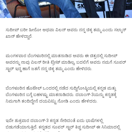
ಸುದೀಪ್‌ ಬರೀ ಹೀರೋ ಅಥವಾ ವಿಲನ್‌ ಅವರು ನನ್ನ ಚಿಕ್ಕ ತಮ್ಮ ಎಂದು ಸಲ್ಮಾನ್‌
ಖಾನ್‌ ಹೇಳಿದ್ದಾರೆ.
ಮಂಗಳವಾರ ಬೆಂಗಳೂರಿನಲ್ಲಿ ಮಾತನಾಡಿದ ಅವರು ಈ ಚಿತ್ರದಲ್ಲಿ ಸುದೀಪ್‌
ಅವರನ್ನು ನಾವು ವಿಲನ್‌ ರೀತಿ ಟ್ರೀಟ್‌ ಮಾಡಿಲ್ಲ, ಬದಲಿಗೆ ಅವರು ನಮಗೆ ಸೂಪರ್‌
ಸ್ಟಾರ್‌ ಇದ್ದ ಹಾಗೆ ಜತಗೆ ನನ್ನ ಚಿಕ್ಕ ತಮ್ಮ ಎಂದು ಹೇಳಿದರು.
ಬೆಂಗಳೂರಿನ ಹೊಟೇಲ್‌ ಒಂದರಲ್ಲಿ ನಡೆದ ಸುದ್ದಿಗೋಷ್ಠಿಯಲ್ಲಿ ಕನ್ನಡ ಮತ್ತು
ಬೆಂಗಳೂರಿನ ಬಗ್ಗೆ ಬಹಳಷ್ಟು ಮಾತನಾಡಿದರು. ದಬಾಂಗ್‌-3ಯನ್ನು ಕನ್ನಡಕ್ಕೆ
ನಿಮಗಾಗಿ ತಂದಿದ್ದೇನೆ ದಯವಿಟ್ಟು ನೋಡಿ ಎಂದು ಹೇಳಿದರು.
ಇದೇ ಶುಕ್ರವಾರ ದಬಾಂಗ್‌-3 ಕನ್ನಡ ಸೇರಿದಂತೆ ಐದು ಭಾಷೆಗಳಲ್ಲಿ
ಬಿಡುಗಡೆಯಾಗುತ್ತಿದೆ. ಕನ್ನಡದ ಸೂಪರ್‌ ಸ್ಟಾರ್‌ ಕಿಚ್ಚ ಸುದೀಪ್‌ ಈ ಸಿನಿಮಾದಲ್ಲಿ