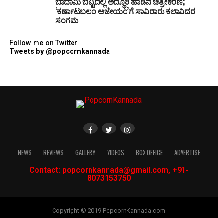
ಬಾದಾಮಿ ಬೆಟ್ಟದಲ್ಲಿ ಅದ್ಧೂರಿ ಹಾಡಿನ ಚಿತ್ರೀಕರಣ;
‘ಕರ್ಣಾಟಬಲಂ ಅಜೇಯಂ’ಗೆ ಸಾವಿರಾರು ಕಲಾವಿದರ
ಸಂಗಮ
Follow me on Twitter
Tweets by @popcornkannada
NEWS
REVIEWS
GALLERY
VIDEOS
BOX OFFICE
ADVERTISE
Contact: popcornkannada@gmail.com, +91-
8073153750
Copyright © 2019 PopcornKannada.com