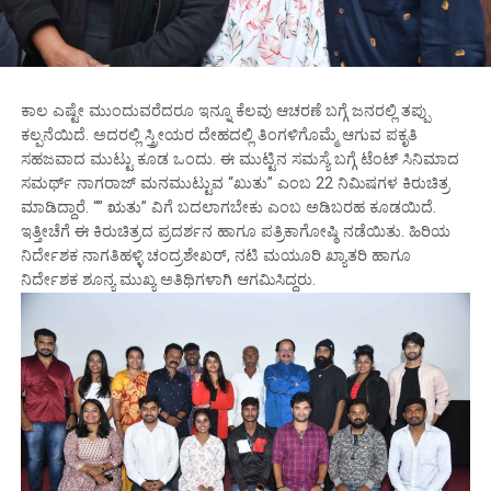
ಕಾಲ ಎಷ್ಟೇ ಮುಂದುವರೆದರೂ ಇನ್ನೂ ಕೆಲವು ಆಚರಣೆ ಬಗ್ಗೆ ಜನರಲ್ಲಿ ತಪ್ಪು
ಕಲ್ಪನೆಯಿದೆ. ಅದರಲ್ಲಿ ಸ್ತ್ರೀಯರ ದೇಹದಲ್ಲಿ ತಿಂಗಳಿಗೊಮ್ಮೆ ಆಗುವ ಪಕೃತಿ
ಸಹಜವಾದ ಮುಟ್ಟು ಕೂಡ ಒಂದು. ಈ ಮುಟ್ಟಿನ ಸಮಸ್ಯೆ ಬಗ್ಗೆ ಟೆಂಟ್ ಸಿನಿಮಾದ
ಸಮರ್ಥ್ ನಾಗರಾಜ್ ಮನಮುಟ್ಟುವ “ಖುತು” ಎಂಬ 22 ನಿಮಿಷಗಳ ಕಿರುಚಿತ್ರ
ಮಾಡಿದ್ದಾರೆ. “” ಋತು” ವಿಗೆ ಬದಲಾಗಬೇಕು ಎಂಬ ಅಡಿಬರಹ ಕೂಡಯಿದೆ.
ಇತ್ತೀಚೆಗೆ ಈ ಕಿರುಚಿತ್ರದ ಪ್ರದರ್ಶನ ಹಾಗೂ ಪತ್ರಿಕಾಗೋಷ್ಠಿ ನಡೆಯಿತು. ಹಿರಿಯ
ನಿರ್ದೇಶಕ ನಾಗತಿಹಳ್ಳಿ ಚಂದ್ರಶೇಖರ್, ನಟಿ ಮಯೂರಿ ಖ್ಯಾತರಿ ಹಾಗೂ
ನಿರ್ದೇಶಕ ಶೂನ್ಯ ಮುಖ್ಯ ಅತಿಥಿಗಳಾಗಿ ಆಗಮಿಸಿದ್ದರು.