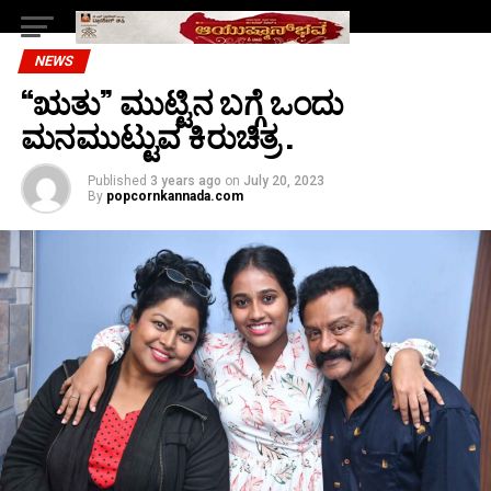
NEWS
“ಋತು” ಮುಟ್ಟಿನ ಬಗ್ಗೆ ಒಂದು
ಮನಮುಟ್ಟುವ ಕಿರುಚಿತ್ರ .
Published
3 years ago
on
July 20, 2023
By
popcornkannada.com