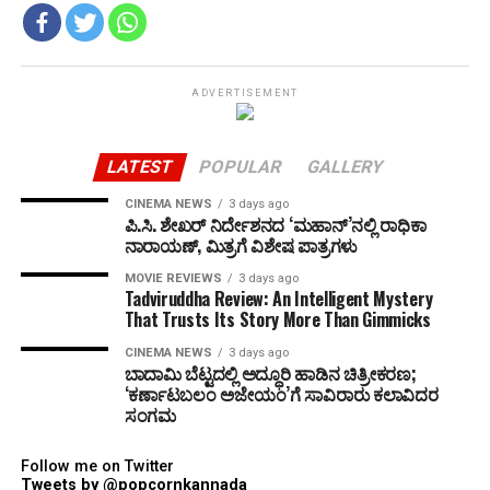
ADVERTISEMENT
LATEST
POPULAR
GALLERY
CINEMA NEWS
3 days ago
ಪಿ.ಸಿ. ಶೇಖರ್ ನಿರ್ದೇಶನದ ‘ಮಹಾನ್’ನಲ್ಲಿ ರಾಧಿಕಾ
ನಾರಾಯಣ್, ಮಿತ್ರಗೆ ವಿಶೇಷ ಪಾತ್ರಗಳು
MOVIE REVIEWS
3 days ago
Tadviruddha Review: An Intelligent Mystery
That Trusts Its Story More Than Gimmicks
CINEMA NEWS
3 days ago
ಬಾದಾಮಿ ಬೆಟ್ಟದಲ್ಲಿ ಅದ್ಧೂರಿ ಹಾಡಿನ ಚಿತ್ರೀಕರಣ;
‘ಕರ್ಣಾಟಬಲಂ ಅಜೇಯಂ’ಗೆ ಸಾವಿರಾರು ಕಲಾವಿದರ
ಸಂಗಮ
Follow me on Twitter
Tweets by @popcornkannada