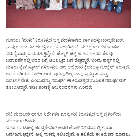
ಮೊದಲು “ಋತು” ಕಿರುಚಿತ್ರದ ಬಗ್ಗೆ ಮಾತನಾಡಿದ ನಾಗತಿಹಳ್ಳಿ ಚಂದ್ರಶೇಖರ್,
ನಾವು ಒಂದು ಕಡೆ ಚಂದ್ರಯಾನಕ್ಕೆ ಸಜ್ಜಾಗಿದ್ದೇವೆ. ಮತ್ತೊಂದು ಕಡೆ ಇಂತಹ
ಸಮಸ್ಯೆಯನ್ನು ಎದುರಿಸುತ್ತಿದ್ದೇವೆ‌. ಹೆಚ್ಚಾಗಿ ಹಳ್ಳಿ ಹಾಗೂ ನಗರದ ಕೆಲವು
ಬಡಾವಣೆಗಳಲ್ಲಿ ಇದರ ಬಗ್ಗೆ ಅರಿವಿಲ್ಲದ ಜನ ಹೆಚ್ಚಿದ್ದಾರೆ. ಇಂದು ಹಳ್ಳಿಗಳಲ್ಲಿ
ಮೂರು ವೈನ್ ಸ್ಟೋರ್ ಗಳಿರುತ್ತದೆ. ಅಜ್ಜ ಅಜ್ಜಿಯರ ಕೈಯಲ್ಲೂ ಮೊಬೈಲ್ ಇರುತ್ತದೆ.
ಆದರೆ ಸರಿಯಾದ ಶೌಚಾಲಯ ಇರುವುದಿಲ್ಲ. ನಾವು ಇನ್ನೂ ಸಾಕಷ್ಟು
ಬದಲಾಗಬೇಕು ಎಂಬುದನ್ನು ಸಮರ್ಥ್ ಈ ಕಿರುಚಿತ್ರದ ಮೂಲಕ ಸಮರ್ಥವಾಗಿ
ತೋರಿಸಿದ್ದಾರೆ. ಇಡೀ ತಂಡಕ್ಕೆ ಅಭಿನಂದನೆಗಳು ಎಂದರು.
ನಟಿ ಮಯೂರಿ ಹಾಗೂ ನಿರ್ದೇಶಕ ಶೂನ್ಯ ಸಹ ಕಿರುಚಿತ್ರದ ಬಗ್ಗೆ ಪ್ರಶಂಸೆಯ
ಮಾತುಗಳಾಡಿದರು.
ನಾನು ನಾಗತಿಹಳ್ಳಿ ಚಂದ್ರಶೇಖರ್ ಅವರ ಟೆಂಟ್ ಸಿನಿಮಾದಲ್ಲಿ ಕಾರ್ಯ
ನಿರ್ವಹಿಸುತ್ತಿದ್ದೇನೆ. ಅಲ್ಲಿ ಸಾಕಷ್ಟು ಕಲಿತಿದ್ದೇನೆ.‌ ಆ ಕಲಿಕೆಯೆ ಈ ಕಿರುಚಿತ್ರ ಮಾಡಲು