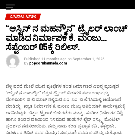
CINEMA NEWS
“ಆಸ್ಟಿನ್ ನ ಮಹನ್ಮೌನ” ಟ್ರೈಲರ್ ಲಾಂಚ್
ಮಾಡಿದ ನಿರ್ಮಾಪಕ ಕೆ. ಮಂಜು…
ಸೆಪ್ಟೆಂಬರ್ 05ಕ್ಕೆ ರಿಲೀಸ್.
Published
11 months ago
on
September 1, 2025
By
popcornkannada.com
ಬೆಳ್ಳಿ ಪರದೆ ಮೇಲೆ ಯುವ ಪ್ರತಿಭೆಗಳ ತಂಡ ನಿರ್ಮಾಣದ ವಿಭಿನ್ನ ಪ್ರಯತ್ನದ
“ಆಸ್ಟಿನ್ ನ ಮಹನ್ಮೌನ” ಚಿತ್ರದ ಟ್ರೈಲರ್ ಬಿಡುಗಡೆ ಸಮಾರಂಭವನ್ನು
ಬೆಂಗಳೂರಿನ ಜಿ ಟಿ ಮಾಲ್ ನಲ್ಲಿರುವ ಎಂ. ಎಂ .ಬಿ ಲೆಗಸಿಯಲ್ಲಿ ಆಯೋಜನೆ
ಮಾಡಿದ್ದು , ಖ್ಯಾತ ನಿರ್ಮಾಪಕ ಕೆ. ಮಂಜು ಮುಖ್ಯ ಅತಿಥಿಯಾಗಿ ಕಾರ್ಯಕ್ರಮಕ್ಕೆ
ಆಗಮಿಸಿದ್ದರು. ಚಿತ್ರದ ಟ್ರೈಲರ್ ಬಿಡುಗಡೆಗು ಮುನ್ನ , ಸಂಗೀತ ನಿರ್ದೇಶಕ ವಿಶ್ವಿ
ಹಾಗೂ ತಂಡದ ವತಿಯಿಂದ ಸಿನಿಮಾದ ಹಾಡುಗಳ ಲೈವ್ ಇನ್ಸ್ಟ್ರುಮೆಂಟಲ್
ಪ್ರದರ್ಶನ ನಡೆಸಲಾಯಿತು. ನಮ್ಮ ನಾಡು ಕಂಡ ಪ್ರಖ್ಯಾತ ಕವಿ , ತತ್ವಜ್ಞಾನಿ ,
ಬರಹಗಾರ ಡಿವಿಜಿ ರವರ ಮೊಮ್ಮಗ ಸುಬ್ರಮಣಿ ರವರು ಬಂದಿದ್ದು ಮತ್ತೊಂದು