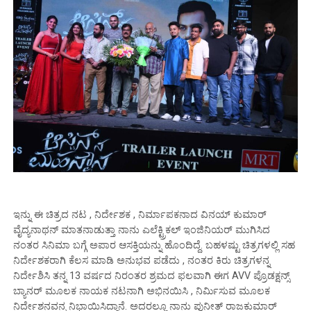
ಇನ್ನು ಈ ಚಿತ್ರದ ನಟ , ನಿರ್ದೇಶಕ , ನಿರ್ಮಾಪಕನಾದ ವಿನಯ್ ಕುಮಾರ್
ವೈದ್ಯನಾಥನ್ ಮಾತನಾಡುತ್ತಾ ನಾನು ಎಲೆಕ್ಟ್ರಿಕಲ್ ಇಂಜಿನಿಯರ್ ಮುಗಿಸಿದ
ನಂತರ ಸಿನಿಮಾ ಬಗ್ಗೆ ಅಪಾರ ಆಸಕ್ತಿಯನ್ನು ಹೊಂದಿದ್ದೆ. ಬಹಳಷ್ಟು ಚಿತ್ರಗಳಲ್ಲಿ ಸಹ
ನಿರ್ದೇಶಕರಾಗಿ ಕೆಲಸ ಮಾಡಿ ಅನುಭವ ಪಡೆದು , ನಂತರ ಕಿರು ಚಿತ್ರಗಳನ್ನ
ನಿರ್ದೇಶಿಸಿ ತನ್ನ 13 ವರ್ಷದ ನಿರಂತರ ಶ್ರಮದ ಫಲವಾಗಿ ಈಗ AVV ಪ್ರೊಡಕ್ಷನ್ಸ್
ಬ್ಯಾನರ್ ಮೂಲಕ ನಾಯಕ ನಟನಾಗಿ ಅಭಿನಯಿಸಿ , ನಿರ್ಮಿಸುವ ಮೂಲಕ
ನಿರ್ದೇಶನವನ್ನ ನಿಭಾಯಿಸಿದ್ದಾನೆ. ಅದರಲ್ಲೂ ನಾನು ಪುನೀತ್ ರಾಜಕುಮಾರ್