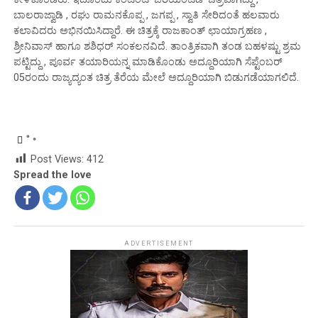
ಬಾಲರಾಜ್ವಾಡಿ , ರಘು ರಾಮನಕೊಪ್ಪ , ಜಗಪ್ಪ , ಸ್ವಾತಿ ಸೇರಿದಂತೆ ಹಲವಾರು
ಕಲಾವಿದರು ಅಭಿನಯಿಸಿದ್ದಾರೆ. ಈ ಚಿತ್ರಕ್ಕೆ ರಾಜಕಾಂತ್ ಛಾಯಾಗ್ರಹಣ ,
ಶ್ರೀನಿವಾಸ್ ಹಾಗೂ ಶಶಿಧರ್ ಸಂಕಲನವಿದೆ. ತಾಂತ್ರಿಕವಾಗಿ ತಂಡ ಬಹಳಷ್ಟು ಶ್ರಮ
ಪಟ್ಟಿದ್ದು , ಪೂರ್ವ ತಯಾರಿಯನ್ನ ಮಾಡಿಕೊಂಡು ಅದ್ದೂರಿಯಾಗಿ ಸೆಪ್ಟೆಂಬರ್
05ರಂದು ರಾಜ್ಯದ್ಯಂತ ಚಿತ್ರ ತೆರೆಯ ಮೇಲೆ ಅದ್ದೂರಿಯಾಗಿ ಬಿಡುಗಡೆಯಾಗಲಿದೆ.
Post Views:
412
Spread the love
ADVERTISEMENT