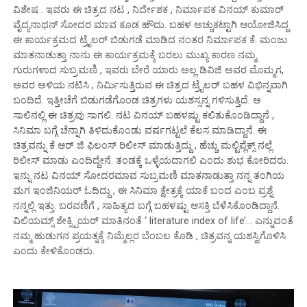
ವಿಶೇಷ . ಇವರು ಈ ಚಿತ್ರದ ನಟ , ನಿರ್ದೇಶಕ , ನಿರ್ಮಾಪಕ ವಿನಯ್ ಕುಮಾರ್
ವೈದ್ಯನಾಥನ್ ಸೋದರ ಮಾವ ಕೂಡ ಹೌದು. ಬಹಳ ಅಚ್ಚುಕಟ್ಟಾಗಿ ಆಯೋಜಿಸಿದ್ದ
ಈ ಕಾರ್ಯಕ್ರಮದ ಟ್ರೈಲರ್ ಬಿಡುಗಡೆ ಮಾಡಿದ ನಂತರ ನಿರ್ಮಾಪಕ ಕೆ. ಮಂಜು
ಮಾತನಾಡುತ್ತಾ ನಾನು ಈ ಕಾರ್ಯಕ್ರಮಕ್ಕೆ ಬರಲು ಮುಖ್ಯ ಕಾರಣ ನಮ್ಮ
ಗುರುಗಳಾದ ಸುಬ್ರಮಣಿ , ಇವರು ಬೇರೆ ಯಾರು ಅಲ್ಲ ಡಿವಿಜಿ ಅವರ ಮೊಮ್ಮಗ,
ಅವರ ಅಳಿಯ ನಟಿಸಿ , ನಿರ್ಮಿಸುತ್ತಿರುವ ಈ ಚಿತ್ರದ ಟ್ರೈಲರ್ ಬಹಳ ವಿಭಿನ್ನವಾಗಿ
ಬಂದಿದೆ. ಇತ್ತೀಚೆಗೆ ಬಿಡುಗಡೆಗೊಂಡ ಚಿತ್ರಗಳು ಯಶಸ್ಸನ್ನ ಗಳಿಸುತ್ತಿದೆ. ಆ
ಸಾಲಿನಲ್ಲಿ ಈ ಚಿತ್ರವು ಸಾಗಲಿ. ನಟ ವಿನಯ್ ಬಹಳಷ್ಟು ಕಲಿತುಕೊಂಡಿದ್ದಾನೆ ,
ಸಿನಿಮಾ ಬಗ್ಗೆ ಚೆನ್ನಾಗಿ ತಿಳಿದುಕೊಂಡು ವರ್ಷಗಟ್ಟಲೆ ಕೆಲಸ ಮಾಡಿದ್ದಾನೆ. ಈ
ಚಿತ್ರವನ್ನು ಕೆ ಆರ್ ಜಿ ಫಿಲಂಸ್ ರಿಲೀಸ್ ಮಾಡುತ್ತಿದ್ದು , ಹೆಚ್ಚು ಮಲ್ಟಿಪ್ಲೆಕ್ಸ್ ನಲ್ಲೆ
ರಿಲೀಸ್ ಮಾಡು ಎಂದಿದ್ದೇನೆ. ತಂಡಕ್ಕೆ ಒಳ್ಳೆಯದಾಗಲಿ ಎಂದು ಶುಭ ಕೋರಿದರು.
ಇನ್ನು ನಟ ವಿನಯ್ ಸೋದರಮಾವ ಸುಬ್ರಮಣಿ ಮಾತನಾಡುತ್ತಾ ನನ್ನ ತಂಗಿಯ
ಮಗ ಇಂಜಿನಿಯರ್ ಓದಿದ್ದು , ಈ ಸಿನಿಮಾ ಕ್ಷೇತ್ರಕ್ಕೆ ಯಾಕೆ ಬಂದ ಎಂಬ ಪ್ರಶ್ನೆ
ನನ್ನಲ್ಲಿ ಇತ್ತು. ಬರವಣಿಗೆ , ಸಾಹಿತ್ಯದ ಬಗ್ಗೆ ಬಹಳಷ್ಟು ಆಸಕ್ತಿ ಬೆಳೆಸಿಕೊಂಡಿದ್ದಾನೆ.
ವಿಲಿಯಮ್ಸ್ ಶೇಕ್ಸ್ಪಿಯರ್ ಮಾತಿನಂತೆ ‘ literature index of life’… ಎನ್ನುವಂತೆ
ನಮ್ಮ ಹುಡುಗನ ಪ್ರಯತ್ನಕ್ಕೆ ನಿಮ್ಮೆಲ್ಲರ ಬೆಂಬಲ ಕೊಡಿ , ಚಿತ್ರವನ್ನ ಯಶಸ್ವಿಗೊಳಿಸಿ
ಎಂದು ಕೇಳಿಕೊಂಡರು.