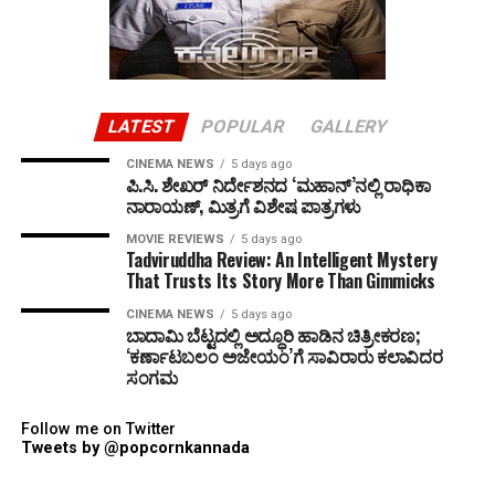
LATEST
POPULAR
GALLERY
CINEMA NEWS
5 days ago
ಪಿ.ಸಿ. ಶೇಖರ್ ನಿರ್ದೇಶನದ ‘ಮಹಾನ್’ನಲ್ಲಿ ರಾಧಿಕಾ
ನಾರಾಯಣ್, ಮಿತ್ರಗೆ ವಿಶೇಷ ಪಾತ್ರಗಳು
MOVIE REVIEWS
5 days ago
Tadviruddha Review: An Intelligent Mystery
That Trusts Its Story More Than Gimmicks
CINEMA NEWS
5 days ago
ಬಾದಾಮಿ ಬೆಟ್ಟದಲ್ಲಿ ಅದ್ಧೂರಿ ಹಾಡಿನ ಚಿತ್ರೀಕರಣ;
‘ಕರ್ಣಾಟಬಲಂ ಅಜೇಯಂ’ಗೆ ಸಾವಿರಾರು ಕಲಾವಿದರ
ಸಂಗಮ
Follow me on Twitter
Tweets by @popcornkannada