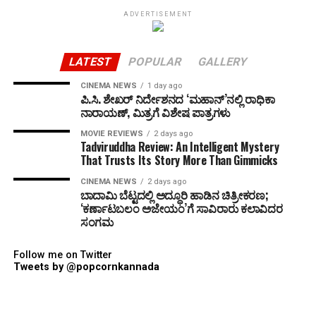
ADVERTISEMENT
LATEST
POPULAR
GALLERY
CINEMA NEWS
1 day ago
ಪಿ.ಸಿ. ಶೇಖರ್ ನಿರ್ದೇಶನದ ‘ಮಹಾನ್’ನಲ್ಲಿ ರಾಧಿಕಾ
ನಾರಾಯಣ್, ಮಿತ್ರಗೆ ವಿಶೇಷ ಪಾತ್ರಗಳು
MOVIE REVIEWS
2 days ago
Tadviruddha Review: An Intelligent Mystery
That Trusts Its Story More Than Gimmicks
CINEMA NEWS
2 days ago
ಬಾದಾಮಿ ಬೆಟ್ಟದಲ್ಲಿ ಅದ್ಧೂರಿ ಹಾಡಿನ ಚಿತ್ರೀಕರಣ;
‘ಕರ್ಣಾಟಬಲಂ ಅಜೇಯಂ’ಗೆ ಸಾವಿರಾರು ಕಲಾವಿದರ
ಸಂಗಮ
Follow me on Twitter
Tweets by @popcornkannada