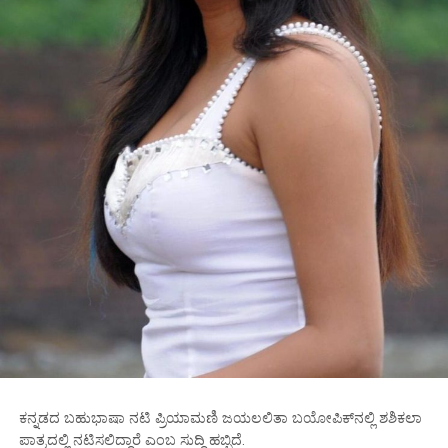
ಕನ್ನಡದ ಬಹುಭಾಷಾ ನಟಿ ಪ್ರಿಯಾಮಣಿ ಜಯಲಲಿತಾ ಬಯೋಪಿಕ್‌ನಲ್ಲಿ ಶಶಿಕಲಾ
ಪಾತ್ರದಲ್ಲಿ ನಟಿಸಲಿದ್ದಾರೆ ಎಂಬ ಸುದ್ದಿ ಹಬ್ಬಿದೆ.