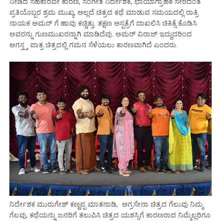
ನೀಡಿದ ಸಹಕಾರವೇ ಕಾರಣ, ಸಂಗೀತ‌ ನಿರ್ದೇಶಕ, ಛಾಯಾಗ್ರಾಹಕ ಸೇರಿದಂತೆ
ಪ್ರತಿಯೊಬ್ಬರ ಶ್ರಮ ಮುಖ್ಯ, ಅಲ್ಲದೆ ಚಿತ್ರದ ಕಥೆ ಮಾಡುವ ಸಮಯದಲ್ಲಿ ರಾತ್ರಿ
ನಾಯಕ ಅಮರ್ ಗೆ ಹಾವು ಕಚ್ಚಿತ್ತು. ತಕ್ಷಣ ಆಸ್ಪತ್ರೆಗೆ ದಾಖಲಿಸಿ‌ ಚಿಕಿತ್ಸೆ ಕೊಡಿಸಿ
ಅವರನ್ನು ಗುಣಮುಖರನ್ನಾಗಿ ಮಾಡಿದೆವು. ಅಮರ್ ವಿರಾಜ್ ಇದ್ದುದರಿಂದ
ಅಗಸ್ತ್ತ ಪಾತ್ರ ಚಿತ್ರದಲ್ಲಿ ಗಮನ ಸೆಳೆಯಲು ಕಾರಣವಾಗಿದೆ ಎಂದರು.
ನಿರ್ದೇಶಕ ಮುರುಗೇಶ್ ಕಣ್ಣಪ್ಪ ಮಾತನಾಡಿ, ಅಗ್ರಸೇನಾ ಚಿತ್ರದ ಗೆಲುವು ನಿಮ್ಮ
ಗೆಲವು, ಕಥೆಯನ್ನು ಜನರಿಗೆ ತಲುಪಿಸಿ ಚಿತ್ರದ ಯಶಸ್ಸಿಗೆ ಕಾರಣರಾದ ನಿಮ್ಮೆಲ್ಲರಿಗೂ