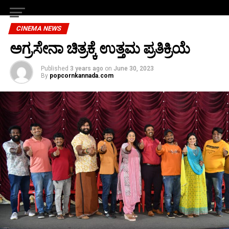
CINEMA NEWS
ಅಗ್ರಸೇನಾ ಚಿತ್ರಕ್ಕೆ ಉತ್ತಮ ಪ್ರತಿಕ್ರಿಯೆ
Published
3 years ago
on
June 30, 2023
By
popcornkannada.com