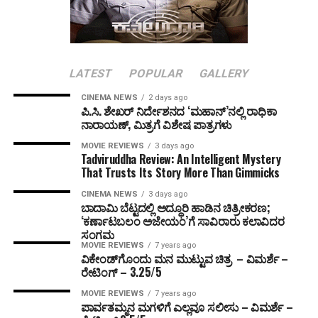
LATEST
POPULAR
GALLERY
CINEMA NEWS
2 days ago
ಪಿ.ಸಿ. ಶೇಖರ್ ನಿರ್ದೇಶನದ ‘ಮಹಾನ್’ನಲ್ಲಿ ರಾಧಿಕಾ
ನಾರಾಯಣ್, ಮಿತ್ರಗೆ ವಿಶೇಷ ಪಾತ್ರಗಳು
MOVIE REVIEWS
3 days ago
Tadviruddha Review: An Intelligent Mystery
That Trusts Its Story More Than Gimmicks
CINEMA NEWS
3 days ago
ಬಾದಾಮಿ ಬೆಟ್ಟದಲ್ಲಿ ಅದ್ಧೂರಿ ಹಾಡಿನ ಚಿತ್ರೀಕರಣ;
‘ಕರ್ಣಾಟಬಲಂ ಅಜೇಯಂ’ಗೆ ಸಾವಿರಾರು ಕಲಾವಿದರ
ಸಂಗಮ
MOVIE REVIEWS
7 years ago
ವಿಕೇಂಡ್‌ಗೊಂದು ಮನ ಮುಟ್ಟುವ ಚಿತ್ರ – ವಿಮರ್ಶೆ –
ರೇಟಿಂಗ್ – 3.25/5
MOVIE REVIEWS
7 years ago
ಪಾರ್ವತಮ್ಮನ ಮಗಳಿಗೆ ಎಲ್ಲವೂ ಸಲೀಸು – ವಿಮರ್ಶೆ –