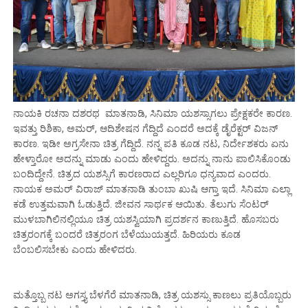
ನಾಯಕಿ ರಚನಾ ದಶರಥ ಮಾತನಾಡಿ, ಸಿನಿಮಾ ಯಶಸ್ಸಾಗಲು ಪ್ರೇಕ್ಷಕರೇ ಕಾರಣ.
ಇವತ್ತು ರಿಶಿಕಾ, ಅಮರ್, ಆದಿಶೇಷನ ಗೆದ್ದಿದೆ ಎಂದರೆ ಅದಕ್ಕೆ ಡೈರೆಕ್ಟರ್ ವಿಜನ್
ಕಾರಣ. ಇಡೀ ಅಗ್ರಸೇನಾ ಚಿತ್ರ ಗೆದ್ದಿದೆ. ನನ್ನ ಪತಿ ಕೂಡ ನಟ, ನಿರ್ದೇಶಕರು ಏನು
ಹೇಳ್ತಾರೋ ಅದನ್ನು ಮಾಡು ಎಂದು ಹೇಳಿದ್ದರು. ಅದನ್ನು ನಾನು ಪಾಲಿಸಿಕೊಂಡು
ಬಂದಿದ್ದೇನೆ. ಚಿತ್ರದ ಯಶಸ್ಸಿಗೆ ಕಾರಣರಾದ ಎಲ್ಲರಿಗೂ ಧನ್ಯವಾದ ಎಂದರು.
ನಾಯಕ ಅಮರ್ ವಿರಾಜ್ ಮಾತನಾಡಿ ತುಂಬಾ ಖುಷಿ ಆಗ್ತಾ ಇದೆ. ಸಿನಿಮಾ‌ ಎಲ್ಲಾ
ಕಡೆ ಉತ್ತಮವಾಗಿ ಓಡುತ್ತಿದೆ. ಜೀವನ ಸಾರ್ಥಕ ಆಯಿತು. ತೆಲುಗು ಸೆಂಟರ್
ಮುಳಬಾಗಿಲಿನಲ್ಲಿಯೂ ಚಿತ್ರ ಯಶಸ್ವಿಯಾಗಿ ಪ್ರದರ್ಶನ ಕಾಣುತ್ತಿದೆ. ಹೊಸಬರು
ಚಿತ್ರರಂಗಕ್ಕೆ ಬಂದರೆ ಚಿತ್ರರಂಗ ಬೆಳೆಯುಯತ್ತದೆ. ಹಿರಿಯರು ಕೂಡ
ಬೆಂಬಲಿಸಬೇಕು ಎಂದು ಹೇಳಿದರು.
ಮತ್ತೊಬ್ಬ ನಟ ಅಗಸ್ತ್ಯ ಬೆಳಗೆರೆ ಮಾತನಾಡಿ, ಚಿತ್ರ ಯಶಸ್ಸು ಕಾಣಲು ಪ್ರತಿಯೊಬ್ಬರು‌‌‌‌