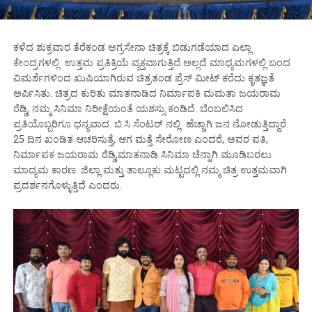
ಕಳೆದ ಶುಕ್ರವಾರ ತೆರೆಕಂಡ ಅಗ್ರಸೇನಾ ಚಿತ್ರಕ್ಕೆ ಬಿಡುಗಡೆಯಾದ ಎಲ್ಲಾ
ಕೇಂದ್ರಗಳಲ್ಲಿ ಉತ್ತಮ‌ ಪ್ರತಿಕ್ರಿಯೆ ವ್ಯಕ್ತವಾಗುತ್ತಿದೆ.ಅಲ್ಲದೆ ಮಾಧ್ಯಮಗಳಲ್ಲಿ ಬಂದ
ವಿಮರ್ಶೆಗಳಿಂದ ಖುಷಿಯಾಗಿರುವ ಚಿತ್ರತಂಡ ಪ್ರೆಸ್ ಮೀಟ್ ಕರೆದು ಕೃತಜ್ಞತೆ
ಅರ್ಪಿಸಿತು. ಚಿತ್ರದ ಕುರಿತು ಮಾತನಾಡಿದ ನಿರ್ಮಾಪಕಿ ಮಮತಾ ಜಯರಾಮ
ರೆಡ್ಡಿ, ನಮ್ಮ ಸಿನಿಮಾ ನಿರೀಕ್ಷೆಯಂತೆ ಯಶಸ್ಸು ಕಂಡಿದೆ. ಬೆಂಬಲಿಸಿದ
ಪ್ರತಿಯೊಬ್ಬರಿಗೂ ಧನ್ಯವಾದ. ಬಿ.ಸಿ ಸೆಂಟರ್ ನಲ್ಲಿ ಹೆಚ್ಚಾಗಿ ಜನ ನೋಡುತ್ತಿದ್ದಾರೆ.
25 ದಿನ ಖಂಡಿತ ಆಚರಿಸುತ್ತೆ, ಆಗ ಮತ್ತೆ ಸೇರೋಣ ಎಂದರೆ, ಅವರ ಪತಿ,
ನಿರ್ಮಾಪಕ ಜಯರಾಮ ರೆಡ್ಡಿ,ಮಾತನಾಡಿ ಸಿನಿಮಾ ಚೆನ್ನಾಗಿ ಮೂಡಿಬರಲು
ಮಾದ್ಯಮ ಕಾರಣ. ಜಿಲ್ಲಾ ಮತ್ತು ತಾಲ್ಲೂಕು ಮಟ್ಟದಲ್ಲಿ ನಮ್ಮ ಚಿತ್ರ ಉತ್ತಮವಾಗಿ
ಪ್ರದರ್ಶನಗೊಳ್ಳುತ್ತಿದೆ ಎಂದರು.