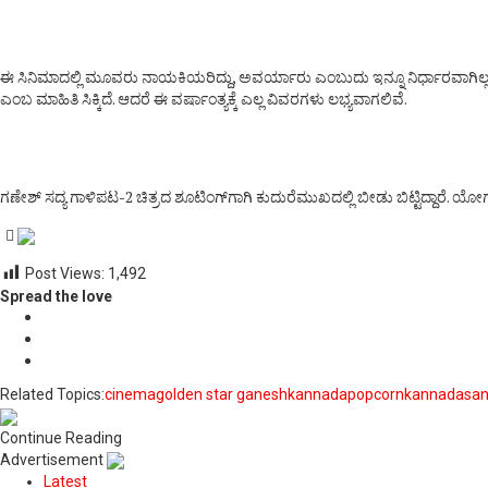
ಈ ಸಿನಿಮಾದಲ್ಲಿ ಮೂವರು ನಾಯಕಿಯರಿದ್ದು, ಅವರ್ಯಾರು ಎಂಬುದು ಇನ್ನೂ ನಿರ್ಧಾರವಾಗಿಲ್ಲ. ಈ
ಎಂಬ ಮಾಹಿತಿ ಸಿಕ್ಕಿದೆ. ಆದರೆ ಈ ವರ್ಷಾಂತ್ಯಕ್ಕೆ ಎಲ್ಲ ವಿವರಗಳು ಲಭ್ಯವಾಗಲಿವೆ.
ಗಣೇಶ್‌ ಸದ್ಯ ಗಾಳಿಪಟ-2 ಚಿತ್ರದ ಶೂಟಿಂಗ್‌ಗಾಗಿ ಕುದುರೆಮುಖದಲ್ಲಿ ಬೀಡು ಬಿಟ್ಟಿದ್ದಾರೆ. ಯೋ
Post Views:
1,492
Spread the love
Related Topics:
cinema
golden star ganesh
kannada
popcornkannada
sa
Continue Reading
Advertisement
Latest