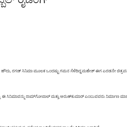
ರಟಿದ್ದಾರೆ. ಹೌದು, ರಗಡ್‌ ಸಿನಿಮಾ ಮೂಲಕ ಒಂದಷ್ಟು ಗಮನ ಸೆಳೆದಿದ್ದ ಮಹೇಶ್‌ ಈಗ ಎರಡನೇ ಚಿತ್ರ
 ಸಿನಿಮಾವನ್ನು ರಾಮ್‌ಗೋಪಾಲ್‌ ಮತ್ತು ಅರುಣ್‌ಕುಮಾರ್‌ ಎಂಬುವವರು ನಿರ್ಮಾಣ ಮಾಡುತ್ತಿದ್