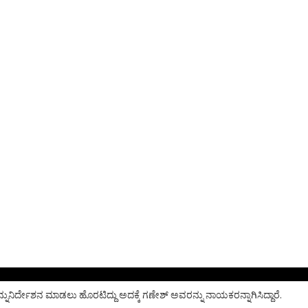
ವನ್ನುನಿರ್ದೇಶನ ಮಾಡಲು ಹೊರಟಿದ್ದು ಅದಕ್ಕೆ ಗಣೇಶ್‌ ಅವರನ್ನು ನಾಯಕರನ್ನಾಗಿಸಿದ್ದಾರೆ.