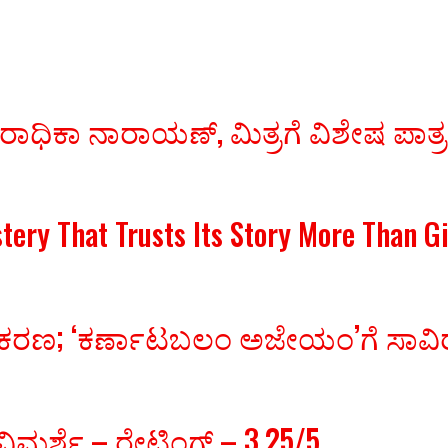
 ರಾಧಿಕಾ ನಾರಾಯಣ್, ಮಿತ್ರಗೆ ವಿಶೇಷ ಪಾತ್
stery That Trusts Its Story More Than 
ಚಿತ್ರೀಕರಣ; ‘ಕರ್ಣಾಟಬಲಂ ಅಜೇಯಂ’ಗೆ ಸ
ಿಮರ್ಶೆ – ರೇಟಿಂಗ್ – 3.25/5