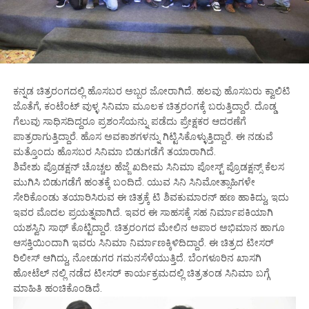
ಕನ್ನಡ ಚಿತ್ರರಂಗದಲ್ಲಿ ಹೊಸಬರ ಅಬ್ಬರ ಜೋರಾಗಿದೆ. ಹಲವು ಹೊಸಬರು ಕ್ವಾಲಿಟಿ
ಜೊತೆಗೆ, ಕಂಟೆಂಟ್ ವುಳ್ಳ ಸಿನಿಮಾ ಮೂಲಕ ಚಿತ್ರರಂಗಕ್ಕೆ ಬರುತ್ತಿದ್ದಾರೆ. ದೊಡ್ಡ
ಗೆಲುವು ಸಾಧಿಸದಿದ್ದರೂ ಪ್ರಶಂಸೆಯನ್ನು ಪಡೆದು ಪ್ರೇಕ್ಷಕರ ಆದರಣೆಗೆ
ಪಾತ್ರರಾಗುತ್ತಿದ್ದಾರೆ. ಹೊಸ ಅವಕಾಶಗಳನ್ನು ಗಿಟ್ಟಿಸಿಕೊಳ್ಳುತ್ತಿದ್ದಾರೆ. ಈ ನಡುವೆ
ಮತ್ತೊಂದು ಹೊಸಬರ ಸಿನಿಮಾ ಬಿಡುಗಡೆಗೆ ತಯಾರಾಗಿದೆ.
ಶಿವೇಶು ಪ್ರೊಡಕ್ಷನ್ ಚೊಚ್ಚಲ ಹೆಜ್ಜೆ ಖದೀಮ ಸಿನಿಮಾ ಪೋಸ್ಟ್ ಪ್ರೊಡಕ್ಷನ್ಸ್ ಕೆಲಸ
ಮುಗಿಸಿ ಬಿಡುಗಡೆಗೆ ಹಂತಕ್ಕೆ ಬಂದಿದೆ. ಯುವ ಸಿನಿ ಸಿನಿಮೋತ್ಸಾಹಿಗಳೇ
ಸೇರಿಕೊಂಡು ತಯಾರಿಸಿರುವ ಈ ಚಿತ್ರಕ್ಕೆ ಟಿ ಶಿವಕುಮಾರನ್ ಹಣ ಹಾಕಿದ್ದು, ಇದು
ಇವರ ಮೊದಲ ಪ್ರಯತ್ನವಾಗಿದೆ. ಇವರ ಈ ಸಾಹಸಕ್ಕೆ ಸಹ ನಿರ್ಮಾಪಕಿಯಾಗಿ
ಯಶಸ್ವಿನಿ ಸಾಥ್ ಕೊಟ್ಟಿದ್ದಾರೆ. ಚಿತ್ರರಂಗದ ಮೇಲಿನ ಅಪಾರ ಅಭಿಮಾನ ಹಾಗೂ
ಆಸಕ್ತಿಯಿಂದಾಗಿ ಇವರು ಸಿನಿಮಾ ನಿರ್ಮಾಣಕ್ಕಿಳಿದಿದ್ದಾರೆ. ಈ ಚಿತ್ರದ ಟೀಸರ್
ರಿಲೀಸ್ ಆಗಿದ್ದು,‌ ನೋಡುಗರ ಗಮನಸೆಳೆಯುತ್ತಿದೆ. ಬೆಂಗಳೂರಿನ ಖಾಸಗಿ
ಹೋಟೆಲ್ ನಲ್ಲಿ ನಡೆದ ಟೀಸರ್ ಕಾರ್ಯಕ್ರಮದಲ್ಲಿ ಚಿತ್ರತಂಡ ಸಿನಿಮಾ ಬಗ್ಗೆ
ಮಾಹಿತಿ‌ ಹಂಚಿಕೊಂಡಿದೆ.