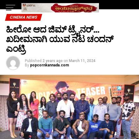
CINEMA NEWS
ಹೀರೋ ಆದ ಜಿಮ್ ಟ್ರೈನರ್…
ಖದೀಮನಾಗಿ ಯುವ ನಟ ಚಂದನ್
ಎಂಟ್ರಿ
Published
2 years ago
on
March 11, 2024
By
popcornkannada.com