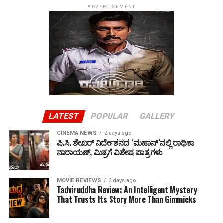
ADVERTISEMENT
LATEST
POPULAR
GALLERY
CINEMA NEWS
2 days ago
ಪಿ.ಸಿ. ಶೇಖರ್ ನಿರ್ದೇಶನದ ‘ಮಹಾನ್’ನಲ್ಲಿ ರಾಧಿಕಾ
ನಾರಾಯಣ್, ಮಿತ್ರಗೆ ವಿಶೇಷ ಪಾತ್ರಗಳು
MOVIE REVIEWS
2 days ago
Tadviruddha Review: An Intelligent Mystery
That Trusts Its Story More Than Gimmicks