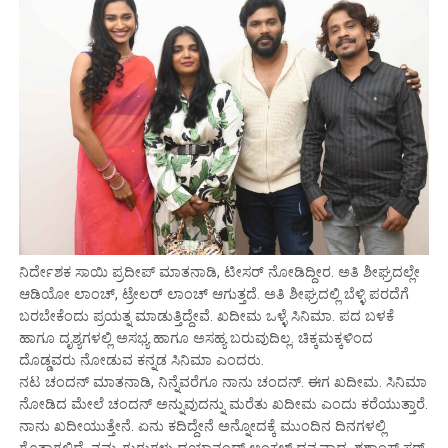
ನಿರ್ದೇಶಕ ಸಾಯಿ ಪ್ರದೀಪ್ ಮಾತನಾಡಿ, ಟೀಸರ್ ನೋಡಿದ್ದೀರ. ಅತಿ ಶೀಘ್ರದಲ್ಲೇ
ಆಡಿಯೋ ಲಾಂಚ್, ಟ್ರೇಲರ್ ಲಾಂಚ್ ಆಗುತ್ತದೆ. ಅತಿ ಶೀಘ್ರದಲ್ಲಿ ಬೆಳ್ಳಿ ಪರದೆಗೆ
ಬರಬೇಕೆಂದು ಪ್ರಯತ್ನ ಮಾಡುತ್ತಿದ್ದೇವೆ. ಖದೀಮ ಒಳ್ಳೆ ಸಿನಿಮಾ. ಪದ ಬಳಕೆ
ಹಾಗೂ ದೃಶ್ಯಗಳಲ್ಲಿ ಅಸಭ್ಯ ಹಾಗೂ ಅಸಹ್ಯ ಬರುವುದಿಲ್ಲ. ಚಿಕ್ಕ‌ಮಕ್ಕಳಿಂದ
ದೊಡ್ಡವರು ನೋಡುವ ಕನ್ನಡ ಸಿನಿಮಾ ಎಂದರು.
ನಟ ಚಂದನ್ ಮಾತನಾಡಿ, ನಿನ್ನೆವರೆಗೂ ನಾನು ಚಂದನ್. ಈಗ ಖದೀಮ. ಸಿನಿಮಾ
ನೋಡಿದ ಮೇಲೆ ಚಂದನ್ ಅನ್ನುವುದನ್ನು ಮರೆತು ಖದೀಮ ಎಂದು ಕರೆಯುತ್ತಾರೆ.
ನಾನು ಖದೀಯುತ್ತೇನೆ. ಏನು ಕದಿದ್ದೇನೆ ಅನ್ನೋದಕ್ಕೆ ಮುಂದಿನ ದಿನಗಳಲ್ಲಿ