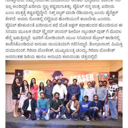
ಗೊತ್ತಾಗಲಿದೆ. ನಮ್ಮ ಗುರುಗಳು ದಯಾನಂದ್ ಅಂಕಲ್ ಧನ್ಯವಾದ. ಶಶಾಂಕ್ ಸರ್
ಇಲ್ಲ ಅಂದಿದ್ದರೆ ಖದೀಮ ಸ್ವಲ್ಪ ಕಷ್ಟವಾಗುತಿತ್ತು. ಟೈಟಲ್ ನನ್ನ ಪಾತ್ರ. ಖದೀಮ
ಎಂಬ ಪಾತ್ರಕ್ಕೆ ಕಷ್ಟಪಟ್ಟಿದ್ದೇನೆ. ಸಿಕ್ಸ್ ಪ್ಯಾಕ್ ಮಾಡಿ ರೆಡಿಯಾಗ್ಲಾ ಎಂದು ಡೈರೆಕ್ಟರ್
ಕೇಳಿದೆ. ಅವರು ರೋಡಲ್ಲಿ ಬಿಟ್ಟಿರುವ ಹೋರಿಯಂಗೆ ಕಾಣಬೇಕು ಎಂದರು.
ಟೈಟಲ್ ಹೇಳುವಂತೆ ಖದೀಮನ ಕಥೆ ಜೊತೆ ಆಕ್ಷನ್ ಕಥಾಹಂದರ ಹೊಂದಿರುವ ಈ
ಸಿನಿಮಾ ಮೂಲಕ ಜಿಮ್ ಟ್ರೈನರ್ ಚಂದನ್ ಹೀರೋ ಸ್ಯಾಂಡಲ್ ವುಡ್ ಗೆ ಮೊದಲ
ಹೆಜ್ಜೆ ಇಡುತ್ತಿದ್ದಾರೆ. ಇವರಿಗೆ ಜೋಡಿಯಾಗಿ ಯುಐ ಸಿನಿಮಾದ ಟ್ರೋಲ್ ಹಾಡಿನಲ್ಲಿ
ಕಾಣಿಸಿಕೊಂಡಿರುವ ಅನುಷಾ ನಾಯಕಿಯಾಗಿ ನಟಿಸಿದ್ದಾರೆ. ಶೋಭಾರಾಜ್, ಮಿಮಿಕ್ರಿ
ದಯಾನಂದ್, ಗಿರಿಜಾ ಲೋಕೇಶ್, ಮುಖ್ಯಮಂತ್ರಿ ಚಂದ್ರು, ಗಿರಿಜಾ‌ ಲೋಕೇಶ್
ಅವರಂತಹ ಹಿರಿಯ ಹಾಗೂ ಅನುಭವಿ ಕಲಾದಂಡು ಚಿತ್ರದಲ್ಲಿದೆ.