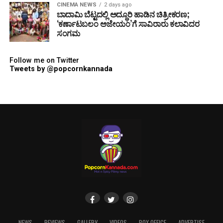
CINEMA NEWS
2 days ago
ಬಾದಾಮಿ ಬೆಟ್ಟದಲ್ಲಿ ಅದ್ಧೂರಿ ಹಾಡಿನ ಚಿತ್ರೀಕರಣ;
‘ಕರ್ಣಾಟಬಲಂ ಅಜೇಯಂ’ಗೆ ಸಾವಿರಾರು ಕಲಾವಿದರ
ಸಂಗಮ
Follow me on Twitter
Tweets by @popcornkannada
NEWS
REVIEWS
GALLERY
VIDEOS
BOX OFFICE
ADVERTISE