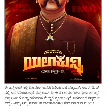
ಈ ಫಸ್ಟ್ ಲುಕ್ ನಲ್ಲಿ ಕೋಮಲ್ ಅವರು ಹಿರಿಯ ನಟ ವಜ್ರಮುನಿ ಅವರ ಗೆಟಪ್
ನಲ್ಲಿ ಕಾಣಿಸಿಕೊಂಡಿದ್ದಾರೆ. ಫಸ್ಟ್ ಲುಕ್ ನೋಡಿದ ಅಭಿಮಾನಿಗಳು ಫಿದಾ ಆಗಿದ್ದಾರೆ.
ಫಸ್ಟ್ ಲುಕ್ ಗೆ ಎಲ್ಲಾ ಕಡೆಯಿಂದ ಮೆಚ್ಚುಗೆ ವ್ಯಕ್ತವಾಗುತ್ತಿದೆ. ಚಿತ್ರರಂಗದ ಗಣ್ಯರು ಈ
ಫಸ್ಟ್ ಲುಕನ್ನು ತಮ್ಮ ಸಾಮಾಜಿಕ ಜಾಲತಾಣಗಳಲ್ಲಿ ಶೇರ್ ಮಾಡುವ ಮೂಲಕ