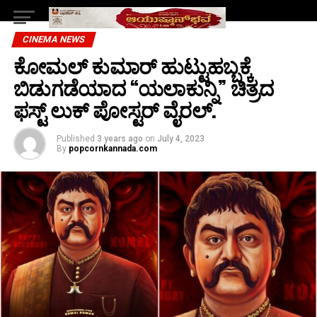
CINEMA NEWS
ಕೋಮಲ್ ಕುಮಾರ್ ಹುಟ್ಟುಹಬ್ಬಕ್ಕೆ
ಬಿಡುಗಡೆಯಾದ “ಯಲಾಕುನ್ನಿ” ಚಿತ್ರದ
ಫಸ್ಟ್ ಲುಕ್ ಪೋಸ್ಟರ್ ವೈರಲ್.
Published
3 years ago
on
July 4, 2023
By
popcornkannada.com