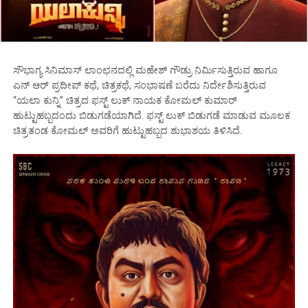
ಸೌಭಾಗ್ಯ ಸಿನಿಮಾಸ್ ಲಾಂಛನದಲ್ಲಿ ಮಹೇಶ್ ಗೌಡ್ರು ನಿರ್ಮಿಸುತ್ತಿರುವ ಹಾಗೂ
ಎನ್ ಆರ್ ಪ್ರದೀಪ್ ಕಥೆ, ಚಿತ್ರಕಥೆ, ಸಂಭಾಷಣೆ ಬರೆದು ನಿರ್ದೇಶಿಸುತ್ತಿರುವ
“ಯಲಾ ಕುನ್ನಿ” ಚಿತ್ರದ ಫಸ್ಟ್ ಲುಕ್ ನಾಯಕ ಕೋಮಲ್ ಕುಮಾರ್
ಹುಟ್ಟುಹಬ್ಬದಂದು ಬಿಡುಗಡೆಯಾಗಿದೆ. ಫಸ್ಟ್ ಲುಕ್ ಬಿಡುಗಡೆ ಮಾಡುವ ಮೂಲಕ
ಚಿತ್ರತಂಡ ಕೋಮಲ್ ಅವರಿಗೆ ಹುಟ್ಟುಹಬ್ಬದ ಶುಭಾಶಯ ತಿಳಿಸಿದೆ.