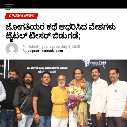
CINEMA NEWS
ಜೋಗತಿಯರ ಕಥೆ ಆಧರಿಸಿದ ವೇಶಗಳು
ಟೈಟಲ್ ಟೀಸರ್ ಬಿಡುಗಡೆ;
Published
1 year ago
on
July 9, 2025
By
popcornkannada.com