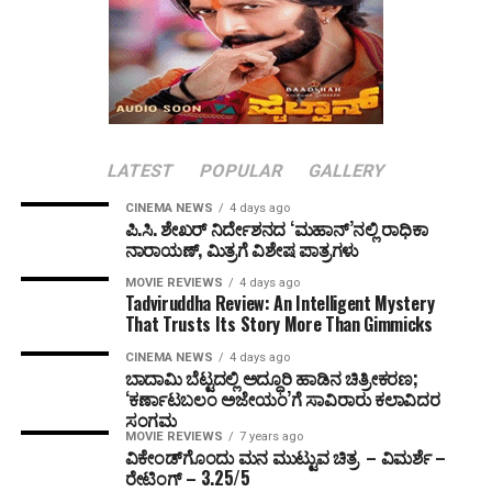
LATEST
POPULAR
GALLERY
CINEMA NEWS
4 days ago
ಪಿ.ಸಿ. ಶೇಖರ್ ನಿರ್ದೇಶನದ ‘ಮಹಾನ್’ನಲ್ಲಿ ರಾಧಿಕಾ
ನಾರಾಯಣ್, ಮಿತ್ರಗೆ ವಿಶೇಷ ಪಾತ್ರಗಳು
MOVIE REVIEWS
4 days ago
Tadviruddha Review: An Intelligent Mystery
That Trusts Its Story More Than Gimmicks
CINEMA NEWS
4 days ago
ಬಾದಾಮಿ ಬೆಟ್ಟದಲ್ಲಿ ಅದ್ಧೂರಿ ಹಾಡಿನ ಚಿತ್ರೀಕರಣ;
‘ಕರ್ಣಾಟಬಲಂ ಅಜೇಯಂ’ಗೆ ಸಾವಿರಾರು ಕಲಾವಿದರ
ಸಂಗಮ
MOVIE REVIEWS
7 years ago
ವಿಕೇಂಡ್‌ಗೊಂದು ಮನ ಮುಟ್ಟುವ ಚಿತ್ರ – ವಿಮರ್ಶೆ –
ರೇಟಿಂಗ್ – 3.25/5