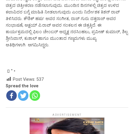
ಚಿತ್ರದ ಚಿತ್ರೀಕರಣ ನಡೆಸಲಾಗುವುದು. ಮುಂದಿನ ದಿನಗಳಲ್ಲಿ ಚಿತ್ರದ ಉಳಿದ
ಕಲಾವಿದರ ಬಗ್ಗೆ ಮಾಹಿತಿ ನೀಡಲಾಗುವುದು ಎಂದು ನಿರ್ದೇಶಕ ಕಿಶನ್ ರಾವ್
ತಿಳಿಸಿದರು. ಕೌಶಿಕ್ ಹರ್ಷ ಅವರ ಸಂಗೀತ, ರಾಜ್ ಗುರು ದತ್ತರಾಜ್ ಅವರ
ಸಂಭಾಷಣೆ, ಅಕ್ಷಯ್ ಪಿ.ರಾವ್ ಅವರ ಸಂಕಲನ ಈ ಚಿತ್ರಕ್ಕಿದೆ. ಈ
ಕಾರ್ಯಕ್ರಮದಲ್ಲಿ ಫಿಲಂ ಚೇಂಬರ್ ಅಧ್ಯಕ್ಷ ನರಸಿಂಹಲು, ಪ್ರವೀಣ್ ಕುಮಾರ್, ಶಿಲ್ಪ
ಶ್ರೀನಿವಾಸ್‌, ಕುಶಾಲ್ ಹಾಗೂ ಮುಂತಾದ ಗಣ್ಯರುಗಳು ಮುಖ್ಯ
ಅತಿಥಿಗಳಾಗಿ ಆಗಮಿಸಿದ್ದರು.
Post Views:
537
Spread the love
ADVERTISEMENT