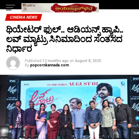
CINEMA NEWS
ಥಿಯೇಟರ್ ಫುಲ್.. ಆಡಿಯನ್ಸ್ ಹ್ಯಾಪಿ..
ಲವ್ ಮ್ಯಾಟ್ರು ಸಿನಿಮಾದಿಂದ ಸಂತಸದ
ನಿರ್ಧಾರ
Published
12 months ago
on
August 8, 2025
By
popcornkannada.com