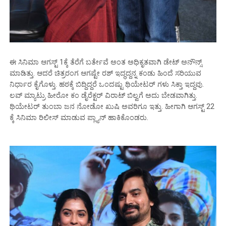
ಈ ಸಿನಿಮಾ ಆಗಸ್ಟ್ 1ಕ್ಕೆ ತೆರೆಗೆ ಬರ್ತೇವೆ ಅಂತ ಅಧಿಕೃತವಾಗಿ ಡೇಟ್ ಅನೌನ್ಸ್
ಮಾಡಿತ್ತು. ಆದರೆ ಚಿತ್ರರಂಗ ಆಗಷ್ಟೇ ರಶ್ ಇದ್ಧದ್ದನ್ನ ಕಂಡು ಹಿಂದೆ ಸರಿಯುವ
ನಿರ್ಧಾರ ಕೈಗೊಳ್ತು. ಹಠಕ್ಕೆ ಬಿದ್ದಿದ್ದರೆ ಒಂದಷ್ಟು ಥಿಯೇಟರ್ ಗಳು ಸಿಕ್ತಾ ಇದ್ದವು.
ಲವ್ ಮ್ಯಾಟ್ರು ಹೀರೋ ಕಂ ಡೈರೆಕ್ಟರ್ ವಿರಾಟ್ ಬಿಲ್ವಗೆ ಅದು ಬೇಡವಾಗಿತ್ತು.
ಥಿಯೇಟರ್ ತುಂಬಾ ಜನ ನೋಡೋ ಖುಷಿ ಅವರಿಗೂ ಇತ್ತು. ಹೀಗಾಗಿ ಆಗಸ್ಟ್ 22
ಕ್ಕೆ ಸಿನಿಮಾ ರಿಲೀಸ್ ಮಾಡುವ ಪ್ಲ್ಯಾನ್ ಹಾಕಿಕೊಂಡರು.