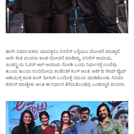
ಹಾಗೇ ನಿರ್ಮಾಪಕರು ಯಾವತ್ತಿಗೂ ಬಿಸಿನೆಸ್ ಬಗ್ಗೆಯೂ ಯೋಚನೆ ಮಾಡ್ತಾರೆ.
ಅದೇ ರೀತಿ ವಂದನಾ ಕೂಡ ಯೋಚನೆ ಮಾಡಿದ್ದು, ಬಿಸಿನೆಸ್ ಆಯಾಮ,
ಇಂಡಸ್ಟ್ರಿಯ ಓವರ್ ಆಲ್ ಆಯಾಮ ನೋಡಿ ಒಂದು ನಿರ್ಧಾರಕ್ಕೆ ಬಂದೆವು.
ತುಂಬಾ ತುಂಬಾ ನಂಬಿರೋದು ಕಂಟೆಂಟ್ ಕಿಂಗ್ ಅಂತ. ಅಟ್ ದಿ ಸೇಮ್ ಟೈಮ್
ಆಡಿಯನ್ಸ್ ಕೂಡ ಕಿಂಗ್. ಹೀಗಾಗಿ ಒಂದೊಳ್ಳೆ ಸಮಯ ಮಾಡಿಕೊಂಡು ಸಿನಿಮಾ
ರಿಲೀಸ್ ಮಾಡ್ಬೇಕು ಅಂತ ಈ ನಿರ್ಧಾರ ತೆಗೆದುಕೊಂಡೆವು ಎಂದಿದ್ದಾರೆ ವಂದನಾ.