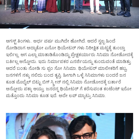
ಆಗಸ್ಟ್ ತಿಂಗಳು.. ಅರ್ಧ ವರ್ಷ ಮುಗಿದೇ ಹೋಗಿದೆ. ಆದರೆ ಸ್ವಲ್ಪ ಹಿಂದೆ
ನೋಡಿದಾಗ ಅದ್ಯಾಕೋ ಏನೋ ಥಿಯೇಟರ್ ಗಳು ನಿರೀಕ್ಷಿತ ಮಟ್ಟಕ್ಕೆ ತುಂಬ್ತಾ
ಇರ್ಲಿಲ್ಲ. ಆಗ ಎಲ್ಲಾ ಮಾತಾಡಿಕೊಂಡಿದ್ದು ಪ್ರೇಕ್ಷಕರ್ಯಾರು ಸಿನಿಮಾ ನೋಡೋದಕ್ಕೆ
ಬರ್ತಿಲ್ಲ ಅನ್ನೋದು. ಇದು ನಿರ್ಮಾಪಕರ ಎನರ್ಜಿಯನ್ನು ಕುಂದುವಂತೆ ಮಾಡಿತ್ತು.
ಆದರೆ ಬಂತು ನೋಡಿ ಸು ಫ್ರಂ ಸೋ ಸಿನಿಮಾ. ಥಿಯೇಟರ್ ಮಾಲೀಕರಿಗೆ ಹಬ್ಬ,
ಜನಗಳಿಗೆ ನಕ್ಕು ನಲಿದು ಬಂದ ತೃಪ್ತಿ. ಹೀಗಾಗಿ ಒಳ್ಳೆ ಸಿನಿಮಾಗಳು ಬಂದರೆ ಜನ
ಕೂಡ ಮೊಬೈಲ್ ಬಿಟ್ಟು ಬಿಗ್ ಸ್ಕ್ರೀನ್ ನಲ್ಲಿ ಸಿನಿಮಾ ನೋಡೋದಕ್ಕೆ ಬರ್ತಾರೆ
ಅನ್ನೋದು ಪಕ್ಕಾ ಆಯ್ತು. ಜನರನ್ನ ಥಿಯೇಟರ್ ಗೆ ಕರೆಸುವಂತ ಕಂಟೆಂಟ್ ಇರೋ
ಮತ್ತೊಂದು ಸಿನಿಮಾ ಕೂಡ ಇದೆ. ಅದೇ ಲವ್ ಮ್ಯಾಟ್ರು ಸಿನಿಮಾ.