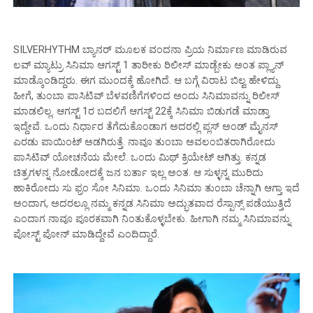
SILVERHYTHM ಬ್ಯಾನರ್ ಮೂಲಕ ವಂದನಾ ಪ್ರಿಯ ನಿರ್ಮಾಣ ಮಾಡಿರುವ
ಲವ್ ಮ್ಯಾಟ್ರು ಸಿನಿಮಾ ಆಗಸ್ಟ್ 1 ತಾರೀಕು ರಿಲೀಸ್ ಮಾಡ್ಬೇಕು ಅಂತ ಪ್ಲ್ಯಾನ್
ಮಾಡ್ಕೊಂಡಿದ್ದರು. ಈಗ ಮುಂದಕ್ಕೆ ಹೋಗಿದೆ. ಆ ಬಗ್ಗೆ ವಿರಾಟ ಬಿಲ್ವ ಹೇಳಿದ್ದು
ಹೀಗೆ, ತುಂಬಾ ಪಾಸಿಟಿವ್ ಬೆಳವಣಿಗೆಗಳಿಂದ ಅಂದು ಸಿನಿಮಾವನ್ನು ರಿಲೀಸ್
ಮಾಡಲಿಲ್ಲ. ಆಗಸ್ಟ್ 1ರ ಬದಲಿಗೆ ಆಗಸ್ಟ್ 22ಕ್ಕೆ ಸಿನಿಮಾ ಬಿಡುಗಡೆ ಮಾಡ್ತಾ
ಇದ್ದೇವೆ. ಒಂದು ನಿರ್ಧಾರ ತೆಗೆದುಕೊಂಡಾಗ ಅದರಲ್ಲಿ ಪ್ಲಸ್ ಅಂಡ್ ಮೈನಸ್
ಎರಡು ಪಾಯಿಂಟ್ ಅಡಗಿರುತ್ತೆ. ನಾವೂ ತುಂಬಾ ಅವಲಂಬಿತರಾಗಿರೋದು
ಪಾಸಿಟಿವ್ ಯೋಚನೆಯ ಮೇಲೆ. ಒಂದು ಮಿಥ್ ಕ್ರಿಯೇಟ್ ಆಗಿತ್ತು. ಕನ್ನಡ
ಚಿತ್ರಗಳನ್ನ ನೋಡೋದಕ್ಕೆ ಜನ ಬರ್ತಾ ಇಲ್ಲ ಅಂತ. ಆ ಸುಳ್ಳನ್ನ ಮುರಿದು
ಹಾಕಿರೋದು ಸು ಫ್ರಂ ಸೋ ಸಿನಿಮಾ. ಒಂದು ಸಿನಿಮಾ ತುಂಬಾ ಚೆನ್ನಾಗಿ ಆಗ್ತಾ ಇದೆ
ಅಂದಾಗ, ಅದರಲ್ಲೂ ನಮ್ಮ ಕನ್ನಡ ಸಿನಿಮಾ ಅದ್ಭುತವಾದ ರೆಸ್ಪಾನ್ಸ್ ಪಡೆಯುತ್ತಿದೆ
ಎಂದಾಗ ನಾವೂ ಪೂರಕವಾಗಿ ನಿಂತುಕೊಳ್ಳಬೇಕು. ಹೀಗಾಗಿ ನಮ್ಮ ಸಿನಿಮಾವನ್ನು
ಪೋಸ್ಟ್ ಪೋನ್ ಮಾಡಿದ್ದೇವೆ ಎಂದಿದ್ದಾರೆ.