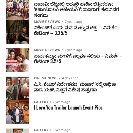
ಬಾದಾಮಿ ಬೆಟ್ಟದಲ್ಲಿ ಅದ್ಧೂರಿ ಹಾಡಿನ ಚಿತ್ರೀಕರಣ;
‘ಕರ್ಣಾಟಬಲಂ ಅಜೇಯಂ’ಗೆ ಸಾವಿರಾರು ಕಲಾವಿದರ
ಸಂಗಮ
MOVIE REVIEWS
7 years ago
ವಿಕೇಂಡ್‌ಗೊಂದು ಮನ ಮುಟ್ಟುವ ಚಿತ್ರ – ವಿಮರ್ಶೆ –
ರೇಟಿಂಗ್ – 3.25/5
MOVIE REVIEWS
7 years ago
ಪಾರ್ವತಮ್ಮನ ಮಗಳಿಗೆ ಎಲ್ಲವೂ ಸಲೀಸು – ವಿಮರ್ಶೆ –
ರೇಟಿಂಗ್ 3.5/5
CINEMA NEWS
4 days ago
ಪಿ.ಸಿ. ಶೇಖರ್ ನಿರ್ದೇಶನದ ‘ಮಹಾನ್’ನಲ್ಲಿ ರಾಧಿಕಾ
ನಾರಾಯಣ್, ಮಿತ್ರಗೆ ವಿಶೇಷ ಪಾತ್ರಗಳು
GALLERY
7 years ago
I Love You Trailer Launch Event Pics
GALLERY
7 years ago