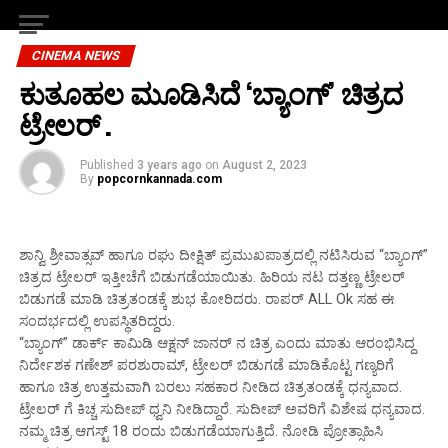
CINEMA NEWS
ಕುತೂಹಲ ಮೂಡಿಸಿದೆ ‘ಬ್ಯಾಂಗ್’ ಚಿತ್ರದ
ಟ್ರೇಲರ್ .
Published
3 years ago
on
August 2, 2023
By
popcornkannada.com
ಶಾನ್ವಿ ಶ್ರೀವಾತ್ಸವ್ ಹಾಗೂ ರಘು ದೀಕ್ಷಿತ್ ಪ್ರಮುಖಪಾತ್ರದಲ್ಲಿ ನಟಿಸಿರುವ “ಬ್ಯಾಂಗ್”
ಚಿತ್ರದ ಟ್ರೇಲರ್ ಇತ್ತೀಚೆಗೆ ಬಿಡುಗಡೆಯಾಯಿತು. ಹಿರಿಯ ನಟ ದತ್ತಣ್ಣ ಟ್ರೇಲರ್
ಬಿಡುಗಡೆ ಮಾಡಿ ಚಿತ್ರತಂಡಕ್ಕೆ ಶುಭ ಕೋರಿದರು. ರಾಪರ್ ALL Ok ಸಹ ಈ
ಸಂದರ್ಭದಲ್ಲಿ ಉಪಸ್ಥಿತರಿದ್ದರು.
“ಬ್ಯಾಂಗ್” ಡಾರ್ಕ್ ಕಾಮಿಡಿ ಆಕ್ಷನ್ ಜಾನರ್ ನ ಚಿತ್ರ ಎಂದು ಮಾತು ಆರಂಭಿಸಿದ್ದ
ನಿರ್ದೇಶಕ ಗಣೇಶ್ ಪರಶುರಾಮ್, ಟ್ರೇಲರ್ ಬಿಡುಗಡೆ ಮಾಡಿಕೊಟ್ಟ ಗಣ್ಯರಿಗೆ
ಹಾಗೂ ಚಿತ್ರ ಉತ್ತಮವಾಗಿ ಬರಲು ಸಹಕಾರ ನೀಡಿದ ಚಿತ್ರತಂಡಕ್ಕೆ ಧನ್ಯವಾದ.
ಟ್ರೇಲರ್ ಗೆ ಕಿಚ್ಚ ಸುದೀಪ್ ಧ್ವನಿ ನೀಡಿದ್ದಾರೆ. ಸುದೀಪ್ ಅವರಿಗೆ ವಿಶೇಷ ಧನ್ಯವಾದ.
ನಮ್ಮ ಚಿತ್ರ ಆಗಸ್ಟ್ 18 ರಂದು ಬಿಡುಗಡೆಯಾಗುತ್ತಿದೆ. ನೋಡಿ ಪ್ರೋತ್ಸಾಹಿಸಿ