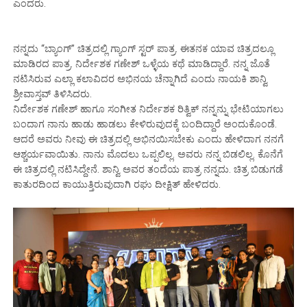
ಎಂದರು.
ನನ್ನದು “ಬ್ಯಾಂಗ್” ಚಿತ್ರದಲ್ಲಿ ಗ್ಯಾಂಗ್ ಸ್ಟರ್ ಪಾತ್ರ. ಈತನಕ ಯಾವ ಚಿತ್ರದಲ್ಲೂ
ಮಾಡಿರದ ಪಾತ್ರ.‌ ನಿರ್ದೇಶಕ ಗಣೇಶ್ ಒಳ್ಳೆಯ ಕಥೆ ಮಾಡಿದ್ದಾರೆ. ನನ್ನ ಜೊತೆ
ನಟಿಸಿರುವ ಎಲ್ಲಾ ಕಲಾವಿದರ ಅಭಿನಯ ಚೆನ್ನಾಗಿದೆ ಎಂದು ನಾಯಕಿ ಶಾನ್ವಿ
ಶ್ರೀವಾಸ್ತವ್ ತಿಳಿಸಿದರು.
ನಿರ್ದೇಶಕ ಗಣೇಶ್ ಹಾಗೂ ಸಂಗೀತ ನಿರ್ದೇಶಕ ರಿತ್ವಿಕ್ ನನ್ನನ್ನು ಭೇಟಿಯಾಗಲು
ಬಂದಾಗ ನಾನು ಹಾಡು ಹಾಡಲು ಕೇಳಿರುವುದಕ್ಕೆ ಬಂದಿದ್ದಾರೆ ಅಂದುಕೊಂಡೆ.
ಆದರೆ ಅವರು ನೀವು ಈ ಚಿತ್ರದಲ್ಲಿ ಅಭಿನಯಿಸಬೇಕು ಎಂದು ಹೇಳಿದಾಗ ನನಗೆ
ಆಶ್ಚರ್ಯವಾಯಿತು. ನಾನು ಮೊದಲು ಒಪ್ಪಲಿಲ್ಲ‌. ಅವರು ನನ್ನ ಬಿಡಲಿಲ್ಲ. ಕೊನೆಗೆ
ಈ ಚಿತ್ರದಲ್ಲಿ ನಟಿಸಿದ್ದೇನೆ. ಶಾನ್ವಿ ಅವರ ತಂದೆಯ ಪಾತ್ರ ನನ್ನದು. ಚಿತ್ರ ಬಿಡುಗಡೆ
ಕಾತುರದಿಂದ ಕಾಯುತ್ತಿರುವುದಾಗಿ ರಘು ದೀಕ್ಷಿತ್ ಹೇಳಿದರು.