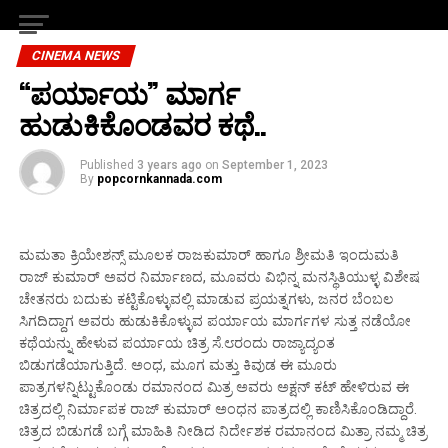
CINEMA NEWS
“ಪರ್ಯಾಯ” ಮಾರ್ಗ
ಹುಡುಕಿಕೊಂಡವರ ಕಥೆ..
Published
3 years ago
on
September 1, 2023
By
popcornkannada.com
ಮಮತಾ ಕ್ರಿಯೇಶನ್ಸ್ ಮೂಲಕ ರಾಜಕುಮಾರ್ ಹಾಗೂ ಶ್ರೀಮತಿ ಇಂದುಮತಿ
ರಾಜ್ ಕುಮಾರ್ ಅವರ ನಿರ್ಮಾಣದ, ಮೂವರು ವಿಭಿನ್ನ ಮನಸ್ಥಿತಿಯುಳ್ಳ ವಿಶೇಷ
ಚೇತನರು ಬದುಕು ಕಟ್ಟಿಕೊಳ್ಳುವಲ್ಲಿ ಮಾಡುವ ಪ್ರಯತ್ನಗಳು, ಜನರ ಬೆಂಬಲ
ಸಿಗದಿದ್ದಾಗ ಅವರು ಹುಡುಕಿಕೊಳ್ಳುವ ಪರ್ಯಾಯ ಮಾರ್ಗಗಳ ಸುತ್ತ ನಡೆಯೋ
ಕಥೆಯನ್ನು ಹೇಳುವ ಪರ್ಯಾಯ ಚಿತ್ರ ಸೆ.೮ರಂದು ರಾಜ್ಯಾದ್ಯಂತ
ಬಿಡುಗಡೆಯಾಗುತ್ತಿದೆ. ಅಂಧ, ಮೂಗ ಮತ್ತು ಕಿವುಡ ಈ ಮೂರು
ಪಾತ್ರಗಳನ್ನಿಟ್ಟುಕೊಂಡು ರಮಾನಂದ ಮಿತ್ರ ಅವರು ಅಕ್ಷನ್ ಕಟ್ ಹೇಳಿರುವ ಈ
ಚಿತ್ರದಲ್ಲಿ ನಿರ್ಮಾಪಕ ರಾಜ್ ಕುಮಾರ್ ಅಂಧನ ಪಾತ್ರದಲ್ಲಿ ಕಾಣಿಸಿಕೊಂಡಿದ್ದಾರೆ.
ಚಿತ್ರದ ಬಿಡುಗಡೆ ಬಗ್ಗೆ ಮಾಹಿತಿ ನೀಡಿದ ನಿರ್ದೇಶಕ ರಮಾನಂದ ಮಿತ್ರಾ ನಮ್ಮ ಚಿತ್ರ