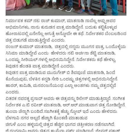
ನಿರ್ಮಾಪಕ ಕಮ್ ನಟ ರಾಜ್ ಕುಮಾರ್, ಮಾತನಾಡಿ ನಾವೆಲ್ಲ ಅಪ್ಪುಅವರ
ಅಭಿಮಾನಿ‌ಗಳು, ನಾನು ಕುರುಡನ ಪಾತ್ರ ಮಾಡಿದ್ದೇನೆ.‌ ಬದುಕು ಕಟ್ಟಿಕೊಳ್ಳುವ
ಹೋರಾಟದಲ್ಲಿ ಏನೇನೆಲ್ಲ ಆಗುತ್ತೆ ಅನ್ನೋದೇ ಈ ಕಥೆ. ನಿರ್ದೇಶಕರ ಬೆಂಬಲದಿಂದ
ಚಿತ್ರ ಬಿಡುಗಡೆ ಮಾಡುತ್ತಿದ್ದೇವೆ ಎಂದರು.
ರಂಜನ್ ಕುಮಾರ್ ಮಾತನಾಡಿ, ಚಿತ್ರದಲ್ಲಿ ನನ್ನದು ಮೂಗನ ಪಾತ್ರ, ಒಂದೊಳ್ಳೆಯ
ಸಿನಿಮಾ‌ ಮಾಡಿದ್ದೇವೆ ಎಂದು ಹೇಳಿದರು‌ ನಟಿ ಅರ್ಚನಾ ಶೆಟ್ಟಿ ಮಾತನಾಡಿ,
ಒಂದಷ್ಟು ಸೀರಿಯಲ್ ಗಳಲ್ಲಿ ಅಭಿನಯಿಸಿದ್ದೇನೆ. ನಿರ್ದೇಶಕರು ಕಥೆ ಹೇಳಿಲ್ಲ‌‌,
ಕಿವುಡನ ಹೆಂಡತಿ ಪಾತ್ರ ಮಾಡಿದ್ದೇನೆ ಎಂದರು.
ಕಿವುಡನ ಪಾತ್ರ ಮಾಡಿರುವ ಮುರುಗೇಶ್ ಬಿ ಶಿವಪೂಜೆ ಮಾತನಾಡಿ, ಹಿಂದೆ
ಕೊನೆಯಪುಟ, ಬೆಳಕಿನ ಕನ್ನಡಿ ಸೇರಿ ಒಂದಷ್ಟು ಚಿತ್ರಗಳಲ್ಲಿ ಅಭಿನಯಿಸಿದ್ದೇನೆ.
ಹಾರರ್, ಕಾಮಿಡಿ, ಮನರಂಜನೆಯಂಥ ಎಲ್ಲಾ ಅಂಶಗಳು ನಮ್ನ ಚಿತ್ರದಲ್ಲಿವೆ
ಎಂದರು.
ವಿತರಕ ನವರತ್ನ ಪ್ರಸಾದ್ ಅವರು ಈ ಚಿತ್ರವನ್ನು ರಿಲೀಸ್ ಮಾಡುತ್ತಿದ್ದಾರೆ. ಸಂಗೀತ
ನಿರ್ದೇಶಕ ಎ.ಟಿ ರವೀಶ್ ಮಾತನಾಡಿ, ಆರ್.ಆರ್.ಮಾಡುವಾಗ ಚಿತ್ರ ನೋಡಿದ್ದೇನೆ.
ತುಂಬಾ ಚೆನ್ನಾಗಿ ಬಂದಿದೆ.ಸಙಗೀತಕ್ಕೆ ಹೆಚ್ಚು ಸ್ಕೋಪ್ ಇದೆ‌ ಎಂದು ಹೇಳಿದರು.
ಬೆಳಗಾವಿ ನಗರ ಅಲ್ಲದೆ ಹೆಚ್ಚಾಗಿ ಕೊಂಕಣಿ ಮಾತಾಡುವ
ಚಿಗುಳೆ ಎಂಬ ಹಳ್ಳಿಯಲ್ಲಿ ಚಿತ್ರದ ಹೆಚ್ಚಿನ ಭಾಗದ ಚಿತ್ರೀಕರಣ ನಡೆಸಲಾಗಿದೆ.
ಜಿ.ರಂಗಸ್ವಾಮಿ ಅವರು ಚಿತ್ರದ ಕ್ಯಾಮೆರಾ ವರ್ಕ್ ಮಾಡಿದ್ದಾರೆ. ಜೀವನ್ ಪ್ರಕಾಶ್