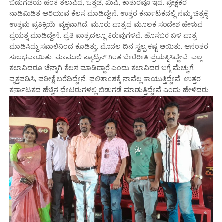
ಬಿಡುಗಡೆಯ ಹಂತ ತಲುಪಿದೆ, ಒತ್ತಡ, ಖುಷಿ, ಕಾತುರವೂ ಇದೆ.‌ ಪ್ರೇಕ್ಷಕರ
ನಾಡಿಮಿಡಿತ ಅರಿಯುವ ಕೆಲಸ ಮಾಡಿದ್ದೇನೆ. ಉತ್ತರ ಕರ್ನಾಟಕದಲ್ಲಿ ನಮ್ಮ ಚಿತ್ರಕ್ಕೆ
ಉತ್ತಮ‌ ಪ್ರತಿಕ್ರಿಯೆ ವ್ಯಕ್ತವಾಗಿದೆ. ಮೂರು ಪಾತ್ರದ ಮೂಲಕ ಸಂದೇಶ ಹೇಳುವ
ಪ್ರಯತ್ನ ಮಾಡಿದ್ದೇನೆ. ಪ್ರತಿ ಪಾತ್ರದಲ್ಲೂ ತಿರುವುಗಳಿವೆ. ಹೊಸಬರ ಬಳಿ ಪಾತ್ರ
ಮಾಡಿಸಿದ್ದು ಸವಾಲಿನಿಂದ ಕೂಡಿತ್ತು. ಮೊದಲ ದಿನ ಸ್ವಲ್ಪ ಕಷ್ಟ ಆಯಿತು. ಆನಂತರ
ಸುಲಭವಾಯಿತು. ಮಾಮುಲಿ ಪ್ಯಾಟ್ರನ್ ಗಿಂತ ಬೇರೆರೀತಿ ಪ್ರಯತ್ನಿಸಿದ್ದೇವೆ. ಎಲ್ಲ
ಕಲಾವಿದರೂ ಚೆನ್ನಾಗಿ ಕೆಲಸ ಮಾಡಿದ್ದಾರೆ ಎಂದು ಕಲಾವಿದರ ಬಗ್ಗೆ ಮೆಚ್ಚುಗೆ
ವ್ಯಕ್ತಪಡಿಸಿ, ಪರೀಕ್ಷೆ ಬರೆದಿದ್ದೇನೆ. ಫಲಿತಾಂಶಕ್ಕೆ ನಾವೆಲ್ಲ ಕಾಯುತ್ತಿದ್ದೇವೆ. ಉತ್ತರ
ಕರ್ನಾಟಕದ ಹೆಚ್ಚಿನ ಥೇಟರುಗಳಲ್ಲಿ ಬಿಡುಗಡೆ ಮಾಡುತ್ತಿದ್ದೇವೆ ಎಂದು ಹೇಳಿದರು.