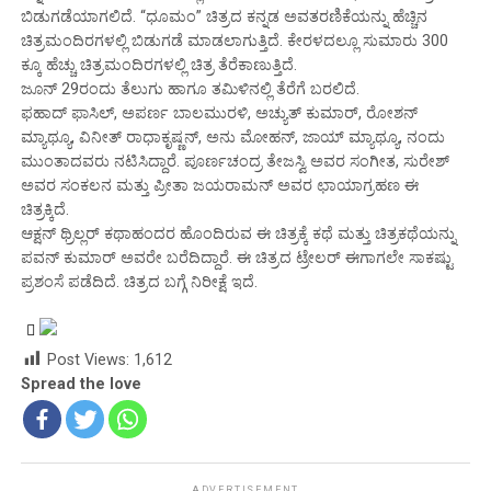
ಬಿಡುಗಡೆಯಾಗಲಿದೆ. “ಧೂಮಂ” ಚಿತ್ರದ ಕನ್ನಡ ಅವತರಣಿಕೆಯನ್ನು ಹೆಚ್ಚಿನ
ಚಿತ್ರಮಂದಿರಗಳಲ್ಲಿ ಬಿಡುಗಡೆ ಮಾಡಲಾಗುತ್ತಿದೆ‌. ಕೇರಳದಲ್ಲೂ ಸುಮಾರು 300
ಕ್ಕೂ ಹೆಚ್ಚು ಚಿತ್ರಮಂದಿರಗಳಲ್ಲಿ ಚಿತ್ರ ತೆರೆ‌ಕಾಣುತ್ತಿದೆ.
ಜೂನ್ 29ರಂದು ತೆಲುಗು ಹಾಗೂ ತಮಿಳಿನಲ್ಲಿ ತೆರೆಗೆ ಬರಲಿದೆ.
ಫಹಾದ್ ಫಾಸಿಲ್, ಅಪರ್ಣ ಬಾಲಮುರಳಿ, ಅಚ್ಯುತ್ ಕುಮಾರ್, ರೋಶನ್
ಮ್ಯಾಥ್ಯೂ, ವಿನೀತ್ ರಾಧಾಕೃಷ್ಣನ್, ಅನು ಮೋಹನ್, ಜಾಯ್ ಮ್ಯಾಥ್ಯೂ, ನಂದು
ಮುಂತಾದವರು ನಟಿಸಿದ್ದಾರೆ. ಪೂರ್ಣಚಂದ್ರ ತೇಜಸ್ವಿ ಅವರ ಸಂಗೀತ, ಸುರೇಶ್
ಅವರ ಸಂಕಲನ ಮತ್ತು ಪ್ರೀತಾ ಜಯರಾಮನ್ ಅವರ ಛಾಯಾಗ್ರಹಣ ಈ
ಚಿತ್ರಕ್ಕಿದೆ.
ಆಕ್ಷನ್ ಥ್ರಿಲ್ಲರ್ ಕಥಾಹಂದರ ಹೊಂದಿರುವ ಈ ಚಿತ್ರಕ್ಕೆ ಕಥೆ ಮತ್ತು ಚಿತ್ರಕಥೆಯನ್ನು
ಪವನ್ ಕುಮಾರ್ ಅವರೇ ಬರೆದಿದ್ದಾರೆ. ಈ ಚಿತ್ರದ ಟ್ರೇಲರ್ ಈಗಾಗಲೇ ಸಾಕಷ್ಟು
ಪ್ರಶಂಸೆ ಪಡೆದಿದೆ. ಚಿತ್ರದ ಬಗ್ಗೆ ನಿರೀಕ್ಷೆ ಇದೆ.
Post Views:
1,612
Spread the love
ADVERTISEMENT