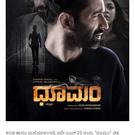
ಕನ್ನಡ ಹಾಗೂ ಮಲೆಯಾಳಂನಲ್ಲಿ ಇದೇ ಜೂನ್ 23 ರಂದು “ಧೂಮಂ” ಚಿತ್ರ