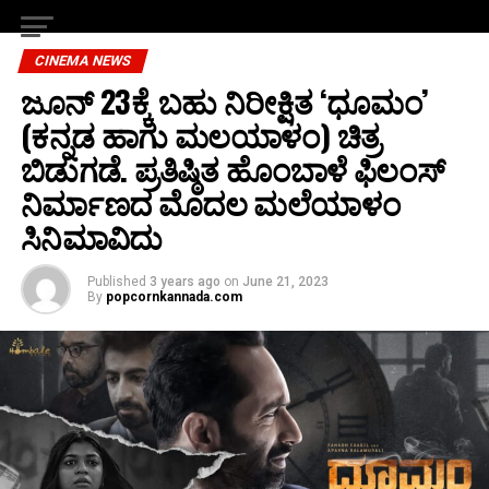
CINEMA NEWS
ಜೂನ್ 23ಕ್ಕೆ ಬಹು ನಿರೀಕ್ಷಿತ ‘ಧೂಮಂ’
(ಕನ್ನಡ ಹಾಗು ಮಲಯಾಳಂ) ಚಿತ್ರ
ಬಿಡುಗಡೆ. ಪ್ರತಿಷ್ಠಿತ ಹೊಂಬಾಳೆ ಫಿಲಂಸ್
ನಿರ್ಮಾಣದ ಮೊದಲ ಮಲೆಯಾಳಂ
ಸಿನಿಮಾವಿದು
Published
3 years ago
on
June 21, 2023
By
popcornkannada.com