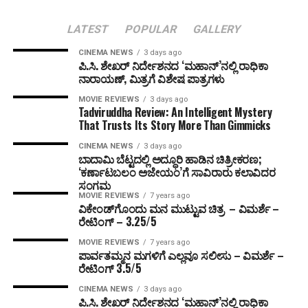
LATEST
POPULAR
GALLERY
CINEMA NEWS
3 days ago
ಪಿ.ಸಿ. ಶೇಖರ್ ನಿರ್ದೇಶನದ ‘ಮಹಾನ್’ನಲ್ಲಿ ರಾಧಿಕಾ
ನಾರಾಯಣ್, ಮಿತ್ರಗೆ ವಿಶೇಷ ಪಾತ್ರಗಳು
MOVIE REVIEWS
3 days ago
Tadviruddha Review: An Intelligent Mystery
That Trusts Its Story More Than Gimmicks
CINEMA NEWS
3 days ago
ಬಾದಾಮಿ ಬೆಟ್ಟದಲ್ಲಿ ಅದ್ಧೂರಿ ಹಾಡಿನ ಚಿತ್ರೀಕರಣ;
‘ಕರ್ಣಾಟಬಲಂ ಅಜೇಯಂ’ಗೆ ಸಾವಿರಾರು ಕಲಾವಿದರ
ಸಂಗಮ
MOVIE REVIEWS
7 years ago
ವಿಕೇಂಡ್‌ಗೊಂದು ಮನ ಮುಟ್ಟುವ ಚಿತ್ರ – ವಿಮರ್ಶೆ –
ರೇಟಿಂಗ್ – 3.25/5
MOVIE REVIEWS
7 years ago
ಪಾರ್ವತಮ್ಮನ ಮಗಳಿಗೆ ಎಲ್ಲವೂ ಸಲೀಸು – ವಿಮರ್ಶೆ –
ರೇಟಿಂಗ್ 3.5/5
CINEMA NEWS
3 days ago
ಪಿ.ಸಿ. ಶೇಖರ್ ನಿರ್ದೇಶನದ ‘ಮಹಾನ್’ನಲ್ಲಿ ರಾಧಿಕಾ