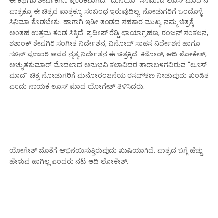
ಈ ಕಥೆಗೂ ಶೀರ್ಷಿಕೆಗೂ ಪೂರಕವಾಗಿದೆ. “ದುನಿಯಾ” ಸಿನಿಮಾದ ಲೂಸ್ ಮಾದ ನ‌
ಪಾತ್ರಕ್ಕೂ ಈ ಚಿತ್ರದ ಪಾತ್ರಕ್ಕೂ ಸಂಬಂಧ ಇರುವುದಿಲ್ಲ. ನೋಡುಗರಿಗೆ ಒಂದೊಳ್ಳೆ
ಸಿನಿಮಾ ಕೊಡಬೇಕು.‌ ಹಾಗಾಗಿ ಇಡೀ ತಂಡದ ಸಹಕಾರ ಮುಖ್ಯ. ನಮ್ಮ ಚಿತ್ರಕ್ಕೆ
ಅಂತಹ ಉತ್ತಮ ತಂಡ ಸಿಕ್ಕಿದೆ. ಪ್ರದೀಪ್ ರೆಡ್ಡಿ ಛಾಯಾಗ್ರಹಣ, ರಂಜನ್ ಸಂಕಲನ,
ಶಶಾಂಕ್ ಶೇಷಗಿರಿ ಸಂಗೀತ ನಿರ್ದೇಶನ, ವಿನೋದ್ ಸಾಹಸ ನಿರ್ದೇಶನ ಹಾಗೂ
ಸಚಿನ್ ಪೂಜಾರಿ ಅವರ ನೃತ್ಯ ನಿರ್ದೇಶನ ಈ ಚಿತ್ರಕ್ಕಿದೆ. ಕಿಶೋರ್, ಆದಿ‌ ಲೋಕೇಶ್,
ಅಚ್ಯುತಕುಮಾರ್ ಮೊದಲಾದ ಅನುಭವಿ ಕಲಾವಿದರ ತಾರಾಬಳಗವಿರುವ “ಲೂಸ್
ಮಾದ” ಚಿತ್ರ ನೋಡುಗರಿಗೆ ಮನೋರಂಜನೆಯ ರಸದೌತಣ ನೀಡುವುದು ಖಂಡಿತ
ಎಂದು ನಾಯಕ ಲೂಸ್ ಮಾದ ಯೋಗೇಶ್ ತಿಳಿಸಿದರು.
ಯೋಗೇಶ್ ಜೊತೆಗೆ ಅಭಿನಯಿಸುತ್ತಿರುವುದು ಖುಷಿಯಾಗಿದೆ. ಪಾತ್ರದ ಬಗ್ಗೆ ಹೆಚ್ಚು
ಹೇಳುವ ಹಾಗಿಲ್ಲ‌ ಎಂದರು ನಟ ಆದಿ ಲೋಕೇಶ್.