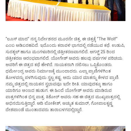
“ಲೂಸ್ ಮಾದ” ನನ್ನ‌ ನಿರ್ದೇಶನದ ಮೂರನೇ‌ ಚಿತ್ರ. ಈ ಚಿತ್ರಕ್ಕೆ ”The Wolf”
ಎಂಬ ಅಡಿಬರಹವಿದೆ. ಇದೊಂದು ಕರಾವಳಿ ಭಾಗದಲ್ಲಿ ನಡೆಯುವ ಕಥೆ. ಉಡುಪಿ,
ಸುರತ್ಕಲ್ ಹಾಗೂ ಮಂಗಳೂರಿನಲ್ಲಿ ಚಿತ್ರೀಕರಣವಾಗಲಿದೆ. ಆಗಸ್ಟ್ 25 ರಿಂದ
ಚಿತ್ರೀಕರಣ ಆರಂಭವಾಗಲಿದೆ. ಯೋಗೇಶ್ ಅವರು ಹಲವು ವರ್ಷಗಳ ಪರಿಚಯ.
ಅವರಿಗೆ ಈ ಚಿತ್ರದ ಕಥೆ ಹೇಳಿದೆ. ನಾಯಕನಾಗಿ ನಟಿಸಲು ಒಪ್ಪಿಕೊಂಡರು.
ಧರ್ಮೇಂದ್ರ ಅವರು ನಿರ್ಮಾಣಕ್ಕೆ ಮುಂದಾದರು. ಎಲ್ಲಾ ಪ್ರಾಣಿಗಳಿಗಿಂತ
ತೋಳವನ್ನು ಪಳಗಿಸುವುದು ಸ್ವಲ್ಪ ಕಷ್ಟ. ಅದು ಯಾರ ಮಾತನ್ನು ಕೇಳದ ಪ್ರಾಣಿ.
ನಮ್ಮ ಚಿತ್ರದಲ್ಲಿ ನಾಯಕನ ಸ್ವಭಾವವೂ ಇದೇ ರೀತಿ. ಯಾವುದಕ್ಕೂ ಹಾಗೂ
ಯಾರಿಗೂ ಅಂಜದ ಹುಡುಗ. ಈ ಹಿಂದೆ ಯೋಗೇಶ್ ಅವರು ಮಾಡಿರುವ
ಪಾತ್ರಗಳಿಗಿಂತ ಭಿನ್ನ ಪಾತ್ರ. ಕಿಶೋರ್ ಅವರು ಸಹ ಈ ಚಿತ್ರದ ಮುಖ್ಯಪಾತ್ರದಲ್ಲಿ
ಅಭಿನಯಿಸುತ್ತಿದ್ದಾರೆ. ಆದಿ ಲೋಕೇಶ್, ಅಚ್ಯುತ ಕುಮಾರ್, ಗೋಪಾಲಕೃಷ್ಣ
ದೇಶಪಾಂಡೆ ಮುಂತಾದವರು ತಾರಾಬಳಗದಲ್ಲಿದ್ದಾರೆ.