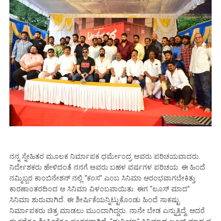
ನನ್ನ ಸ್ನೇಹಿತರ ಮೂಲಕ ನಿರ್ಮಾಪಕ ಧರ್ಮೇಂದ್ರ ಅವರು ಪರಿಚಯವಾದರು‌‌.
ನಿರ್ದೇಶಕರು ಹೇಳಿದಂತೆ ನನಗೆ ಅವರು ಬಹಳ ವರ್ಷಗಳ ಪರಿಚಯ. ಈ ಹಿಂದೆ
ನಮ್ಮಿಬ್ಬರ ಕಾಂಬಿನೇಶನ್ ನಲ್ಲಿ‌ “ಕಂಸ” ಎಂಬ ಸಿನಿಮಾ ಆರಂಭವಾಗಬೇಕಿತ್ತು.
ಕಾರಣಾಂತರದಿಂದ ಆ ಸಿನಿಮಾ ವಿಳಂಬವಾಯಿತು. ಈಗ “ಲೂಸ್ ಮಾದ”
ಸಿನಿಮಾ ಶುರುವಾಗಿದೆ‌‌. ಈ ಶೀರ್ಷಿಕೆಯನ್ನಿಟ್ಟುಕೊಂಡು ಹಿಂದೆ ಸಾಕಷ್ಟು
ನಿರ್ಮಾಪಕರು ಚಿತ್ರ ಮಾಡಲು ಮುಂದಾಗಿದ್ದರು. ನಾನೇ ಬೇಡ ಎನ್ನುತ್ತಿದ್ದೆ. ಆದರೆ