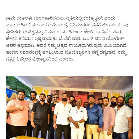
ನಾನು ಮೂಲತಃ ಮಂಗಳೂರಿನವನು. ವೃತ್ತಿಯಲ್ಲಿ ಕಂಟ್ರ್ಯಾಕ್ಟರ್. ಎಂದು
ಮಾತನಾಡಿದ ನಿರ್ಮಾಪಕ ಧರ್ಮೇಂದ್ರ, ಸಿನಿಮಾರಂಗ ನನಗೆ‌ ಹೊಸತು. ಕೆಲವು
ಸ್ನೇಹಿತರು ಈ ಚಿತ್ರವನ್ನು ನಿರ್ಮಾಣ ಮಾಡಿ ಅಂತ ಹೇಳಿದರು. ನಿರ್ದೇಶಕರು
ಹೇಳಿದ ಕಥೆಯೂ ಇಷ್ಟವಾಯಿತು. ಜೊತೆಗೆ ನಾನು ಲೂಸ್ ಮಾದ ಯೋಗೇಶ್
ಅವರ ಅಭಿಮಾನಿ. ಅವರೆ ನಮ್ಮ ಚಿತ್ರದ ನಾಯಕರಾಗಿರುವುದು ಖುಷಿಯಾಗಿದೆ.
ಇಂದಿನ ಸಮಾರಂಭಕ್ಕೆ ಆಗಮಿಸಿರುವ ಪ್ರತಿಯೊಬ್ಬರಿಗೂ ನನ್ನ ಧನ್ಯವಾದ. ನಮ್ಮ
ಚಿತ್ರಕ್ಕೆ ನಿಮ್ಮೆಲ್ಲರ ಪ್ರೋತ್ಸಾಹವಿರಲಿ ಎಂದರು.