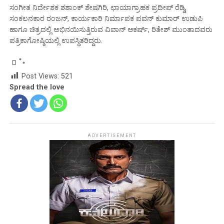
ಸಂಗೀತ ನಿರ್ದೇಶಕ ಶಶಾಂಕ್ ಶೇಷಗಿರಿ, ಛಾಯಾಗ್ರಾಹಕ ಪ್ರದೀಪ್ ರೆಡ್ಡಿ,
ಸಂಕಲನಕಾರ ರಂಜನ್, ಕಾರ್ಯಕಾರಿ ನಿರ್ಮಾಪಕ ಪವನ್ ಕುಮಾರ್ ಉಡುಪಿ
ಹಾಗೂ ಚಿತ್ರದಲ್ಲಿ ಅಭಿನಯಿಸುತ್ತಿರುವ ವಿವಾನ್ ಆಕರ್ಷ್, ರಿತೇಶ್ ಮುಂತಾದವರು
ಪತ್ರಿಕಾಗೋಷ್ಠಿಯಲ್ಲಿ ಉಪಸ್ಥಿತರಿದ್ದರು.
Post Views:
521
Spread the love
ADVERTISEMENT