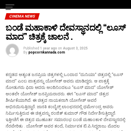
CINEMA NEWS
ಬಂಡೆ ಮಹಾಕಾಳಿ ದೇವಸ್ಥಾನದಲ್ಲಿ “ಲೂಸ್
ಮಾದ” ಚಿತ್ರಕ್ಕೆ ಚಾಲನೆ .
Published
1 year ago
on
August 3, 2025
By
popcornkannada.com
ಕನ್ನಡದ ಅತ್ಯಂತ ಜನಪ್ರಿಯ ಚಿತ್ರಗಳಲ್ಲಿ ಒಂದಾದ “ದುನಿಯಾ” ಚಿತ್ರದಲ್ಲಿ “ಲೂಸ್
ಮಾದ” ಎಂಬ ಪಾತ್ರವನ್ನು ಯೋಗೇಶ್ ಅವರು ಮಾಡಿದ್ದರು. ಆ ಪಾತ್ರಕ್ಕೆ
ನೋಡುಗರು ಫಿದಾ ಆದರು ಅಂದಿನಿಂದಲೂ “ಲೂಸ್ ಮಾದ” ಯೋಗೇಶ್
ಅಂತಲೇ ಯೋಗೇಶ್ ಜನಪ್ರಿಯರಾದರು. ಈಗ “ಲೂಸ್ ಮಾದ” ಚಿತ್ರದ
ಶೀರ್ಷಿಕೆಯಾಗಿದೆ. ಈ ಚಿತ್ರದ ನಾಯಕನಾಗಿ ಯೋಗೇಶ್ ಅವರೆ
ಅಭಿನಯಿಸುತ್ತಿದ್ದಾರೆ. ಜಾನಕಿ ಕಂಬೈನ್ಸ್ ಲಾಂಛನದಲ್ಲಿ ಧರ್ಮೇಂದ್ರ ಅವರು
ನಿರ್ಮಿಸುತ್ತಿರುವ ಈ ಚಿತ್ರವನ್ನು ರಂಜಿತ್ ಕುಮಾರ್ ಗೌಡ ನಿರ್ದೇಶಿಸುತ್ತಿದ್ದಾರೆ.
ಇತ್ತೀಚೆಗೆ ಈ ಚಿತ್ರದ ಮುಹೂರ್ತ ಸಮಾರಂಭ ಬಂಡೆ ಮಹಾಂಕಾಳಿ ದೇವಸ್ಥಾನದಲ್ಲಿ
ನೆರವೇರಿತು . ಯೋಗೇಶ್ ಅವರ ತಂದೆ, ನಿರ್ಮಾಪಕ ಟಿ.ಪಿ.ಸಿದ್ದರಾಜು ಮೊದಲ