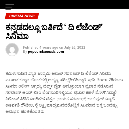
CINEMA NEWS
ಕನ್ನಡದಲ್ಲೂ ಬರ್ತಿದೆ ‘ ದಿ ಲೆಜೆಂಡ್’
ಸಿನಿಮಾ
Published
4 years ago
on
July 26, 2022
By
popcornkannada.com
ತಮಿಳುನಾಡಿನ ಖ್ಯಾತ ಉದ್ಯಮಿ ಅರುಲ್ ಸರವಣನ್ ದಿ ಲೆಜೆಂಡ್ ಸಿನಿಮಾ
ಮೂಲಕ ಬಣ್ಣದ ಲೋಕದಲ್ಲಿ ಅದೃಷ್ಟ ಪರೀಕ್ಷೆಗಿಳಿದಿದ್ದಾರೆ. ಇದೇ ತಿಂಗಳ 28ರಂದು
ಸಿನಿಮಾ ರಿಲೀಸ್ ಆಗ್ತಿದ್ದು, ವರ್ಲ್ಡ್ ವೈಡ್ ಅದ್ಧೂರಿಯಾಗಿ ಪ್ರಚಾರ ನಡೆಸಿರುವ
ಸರವಣನ್ ಅಂಡ್ ಟೀಂ ಬೆಂಗಳೂರಿನಲ್ಲಿಯೂ ಪ್ರಚಾರ ಕಹಳೆ ಮೊಳಗಿಸಿದ್ದಾರೆ.
ಸಿಲಿಕಾನ್ ಸಿಟಿಗೆ ಬಂದಿಳಿದ ಚಿತ್ರದ ನಾಯಕ ಸರವಣನ್, ಬಾಲಿವುಡ್ ಬ್ಯೂಟಿ
ಊರ್ವಶಿ ರೌಟೇಲ, ರೈ ಲಕ್ಷ್ಮಿ ಮಾಧ್ಯಮದವರೊಟ್ಟಿಗೆ ಸಿನಿಮಾದ ಬಗ್ಗೆ ಒಂದಷ್ಟು
ಅನುಭವ ಹಂಚಿಕೊಂಡಿರು.