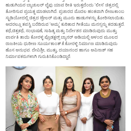
ಹುಡುಗಿಯರ ಬ್ಯಾಚುಲರ್ ಲೈಫು ಯಾವ ರೀತಿ ಇರುತ್ತದೆಂದು ’ಲೀಸ’ ಚಿತ್ರದಲ್ಲಿ
ತೋರಿಸುವ ಪ್ರಯತ್ನ ಮಾಡಲಾಗಿದೆ. ಪ್ರಚಾರದ ಮೊದಲ ಹಂತವಾಗಿ ರೇಣುಕಾಂಬ
ಸ್ಟುಡಿಯೋದಲ್ಲಿ ಚಿತ್ರದ ಟ್ರೇಲರ್ ಮತ್ತು ಮೂರು ಹಾಡುಗಳನ್ನು ತೋರಿಸಲಾಯಿತು.
ಅದರಲ್ಲೂ ತಪಸ್ವಿ ಬರೆದಿರುವ ’ಅಮ್ಮ’ ಕುರಿತಾದ ಗೀತೆಯು ಮನಸ್ಸನ್ನು ಕದಡುತ್ತದೆ.
ಕಥೆ,ಚಿತ್ರಕಥೆ, ಸಂಭಾಷಣೆ, ಸಾಹಿತ್ಯ ಮತ್ತು ನಿರ್ದೇಶನ ಮಾಡಿರುವುದು ಮುತ್ತು.
ಪಾರ್ವತಿ ತಾಯಿ ಕೋರಳ್ಳಿ ಪ್ರೊಡಕ್ಷನ್ಸ್ ಬ್ಯಾನರ್ ಅಡಿಯಲ್ಲಿ ಆಳಂದ ಮೂಲದ
ರಾಜಕೀಯ ಧುರೀಣ ಸೂರ್ಯಕಾಂತ್.ಕೆ.ಕೋರಳ್ಳಿ ನಿರ್ಮಾಣ ಮಾಡಿರುವುದು
ಹೊಸ ಅನುಭವ. ದೇವಿಶ್ರೀ, ಮುತ್ತು, ದಯಾನಂದ ಹಾಗೂ ಅವಿನಾಶ್ ಸಹ
ನಿರ್ಮಾಪಕರುಗಳಾಗಿ ಗುರುತಿಸಿಕೊಂಡಿದ್ದಾರೆ.