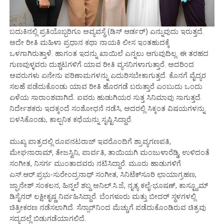
ಬದುಕಿನಲ್ಲಿ ಪ್ರತಿಯೊಬ್ಬರಿಗೂ ಅವ್ಯವಸ್ಥೆ (ಡಿಸ್ ಆರ್ಡರ್) ಎನ್ನುವುದು ಇರುತ್ತದೆ.
ಅದೇ ರೀತಿ ಮಹಿಳಾ ಪ್ರಧಾನ ಕಥಾ ನಾಯಕಿ ಲೀಸ ಇಂತಹುದಕ್ಕೆ
ಒಳಗಾಗಿರುತ್ತಾಳೆ. ಹಾಗಂತ ಇದನ್ನು ಖಾಯಿಲೆ ಎನ್ನಲು ಆಗುವುದಿಲ್ಲ. ಈ ತರಹದ
ಗುಣವುಳ್ಳವರು ದುಶ್ಚಟಗಳಿಗೆ ಯಾವ ರೀತಿ ವ್ಯಸನಿಗಳಾಗುತ್ತಾರೆ. ಅದರಿಂದ
ಅವರುಗಳು ಏನೇನು ಪರಿಣಾಮಗಳನ್ನು ಎದುರಿಸಬೇಕಾಗುತ್ತದೆ. ಕೊನಗೆ ವೈದ್ಯರ
ಸಲಹೆ ಪಡೆದುಕೊಂಡು ಯಾವ ರೀತಿ ಹೊರಗಡೆ ಬರುತ್ತಾರೆ ಎಂಬುದು ಒಂದು
ಏಳೆಯ ಸಾರಾಂಶವಾಗಿದೆ. ಐವರು ಹುಡುಗಿಯರ ಸುತ್ತ ಸಿನಿಮಾವು ಸಾಗುತ್ತದೆ.
ನಿರ್ದೇಶಕರು ಇದಕ್ಕಂದೆ ಸಂಶೋಧನೆ ನಡೆಸಿ, ಅದರಲ್ಲಿ ಸಿಕ್ಕಂತ ವಿಷಯಗಳನ್ನು
ಬಳಸಿಕೊಂಡು, ಕಾಲ್ಪನಿಕ ಕಥೆಯನ್ನು ಸೃಷ್ಟಿಸಿದ್ದಾರೆ.
ಮುಖ್ಯ ಪಾತ್ರದಲ್ಲಿ ರೂಪನಟರಾಜ್ ಇವರೊಂದಿಗೆ ಶ್ರಾವ್ಯಗಣಪತಿ,
ಮೇಘನಾರಾಮ್, ತೇಜಸ್ವಿನಿ, ಪಾರ್ವತಿ, ತಾಯಿಯಗಿ ಮಂಜುಳಾರೆಡ್ಡಿ, ಉಳಿದಂತೆ
ಸಂಗೀತ, ನಿಸರ್ಗ ಮುಂತಾದವರು ನಟಿಸಿದ್ದಾರೆ. ಮೂರು ಹಾಡುಗಳಿಗೆ
ಎಸ್.ಆರ್.ಪ್ರಭು-ಸುರೇಂದ್ರನಾಥ್ ಸಂಗೀತ, ಸಿನಿಟೆಕ್‌ಸೂರಿ ಛಾಯಾಗ್ರಹಣ,
ಜ್ಘಾನೇಶ್ ಸಂಕಲನ, ಹಿನ್ನಲೆ ಶಬ್ದ ಅನಿಲ್.ಸಿ.ಜೆ, ನೃತ್ಯ ಕಲೈ-ಭೂಷಣ್, ಕಾಸ್ಟ್ಯೂಮ್
ಡಿಸೈನರ್ ಲಕ್ಷೀಕೃಷ್ಣ ನಿರ್ವಹಿಸಿದ್ದಾರೆ. ಬೆಂಗಳೂರು ಮತ್ತು ಬೀದರ್ ಸ್ಥಳಗಳಲ್ಲಿ
ಚಿತ್ರೀಕರಣ ನಡೆಸಲಾಗಿದೆ. ಸೆನ್ಸಾರ್‌ನಿಂದ ಮೆಚ್ಚುಗೆ ಪಡೆದುಕೊಂಡಿರುವ ಚಿತ್ರವು
ಸದ್ಯದಲ್ಲೆ ಬಿಡುಗಡೆಯಾಗಲಿದೆ.