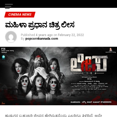
CINEMA NEWS
ಮಹಿಳಾ ಪ್ರಧಾನ ಚಿತ್ರ ಲೀಸ
Published
4 years ago
on
February 22, 2022
By
popcornkannada.com
ಹುಡುಗರ ಬ್ರಹ್ಮಚಾರಿ ಜೀವನ ಹೇಗಿರುತ್ತದೆಂದು ಎಲ್ಲರಿಗೂ ತಿಳಿದಿದೆ. ಅದೇ