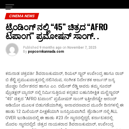
CINEMA NEWS
ಟ್ರೆಂಡಿಂಗ್ ನಲ್ಲಿ “45” ಚಿತ್ರದ “AFRO
ಟಪಾಂಗ” ಪ್ರಮೋಷನ್ ಸಾಂಗ್. .
Published
9 months ago
on
November 7, 2025
By
popcornkannada.com
ಕರುನಾಡ ಚಕ್ರವರ್ತಿ ಶಿವರಾಜಕುಮಾರ್, ರಿಯಲ್ ಸ್ಟಾರ್ ಉಪೇಂದ್ರ ಹಾಗೂ ರಾಜ್
ಬಿ ಶೆಟ್ಟಿ ಪ್ರಮುಖಪಾತ್ರದಲ್ಲಿ ನಟಿಸಿರುವ, ಸಂಗೀತ ನಿರ್ದೇಶಕ ಅರ್ಜುನ್ ಜನ್ಯ
ಚೊಚ್ಚಲ ನಿರ್ದೇಶನದ ಹಾಗೂ ಎಂ. ರಮೇಶ್ ರೆಡ್ಡಿ ಅವರು ತಮ್ಮ ಸೂರಜ್
ಪ್ರೊಡಕ್ಷನ್ ಬ್ಯಾನರ್ ನಲ್ಲಿ ನಿರ್ಮಿಸುತ್ತಿರುವ ಕನ್ನಡದ ಬಹುನಿರೀಕ್ಷಿತ ಮಲ್ಟಿಸ್ಟಾರರ್
“45” ಚಿತ್ರದ “AFRO ಟಪಾಂಗ” ಪ್ರಮೋಷನ್ ಸಾಂಗ್ ಇತ್ತೀಚೆಗಷ್ಟೇ ಆನಂದ್
ಆಡಿಯೋ ಮೂಲಕ ಬಿಡುಗಡೆಯಾಗಿತ್ತು. ಅನಾವರಣವಾದ ಮೂರೇ ದಿನಗಳಲ್ಲಿ ಈ
ಹಾಡು 12 ಮಿಲಿಯನ್ ವೀಕ್ಷಣೆಯಾಗಿ ಜನಪ್ರಿಯವಾಗಿದೆ‌. ಟ್ರೆಂಡಿಂಗ್ ನಲ್ಲಿ ALL
OVER ಇಂಡಿಯಾದಲ್ಲಿ ಈ ಹಾಡು #23 ನೇ ಸ್ಥಾನದಲ್ಲಿದ್ದರೆ, ಕರ್ನಾಟಕದಲ್ಲಿ
ಮೊದಲ ಸ್ಥಾನದಲ್ಲಿದೆ. ಚಿತ್ರದ ನಾಯಕರಾದ ಶಿವರಾಜಕುಮಾರ್, ಉಪೇಂದ್ರ