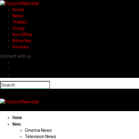
Home
News
Trailers
Songs
Box Office
Advertise
Reviews
Connect with us
Home
News
Cinema News
Television News