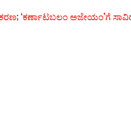
ಚಿತ್ರೀಕರಣ; ‘ಕರ್ಣಾಟಬಲಂ ಅಜೇಯಂ’ಗೆ ಸ