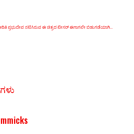
ು ಆದಿತಿ ಪ್ರಭುದೇವ ನಟಿಸಿರುವ ಈ ಚಿತ್ರದ ಟೀಸರ್‌ ಈಗಾಗಲೇ ಬಿಡುಗಡೆಯಾಗಿ...
ರಗಳು
Gimmicks