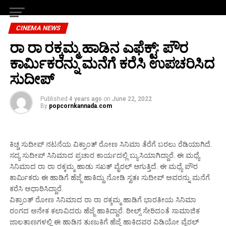
CINEMA NEWS
ರಾ ರಾ ರಕ್ಕಮ್ಮ ಹಾಡಿನ ಎಫೆಕ್ಟ್: ಪೌರ
ಕಾರ್ಮಿಕರನ್ನು ಮನೆಗೆ ಕರೆಸಿ ಉಪಚರಿಸಿದ
ಸುದೀಪ್
Published
4 years ago
on
June 22, 2022
By
popcornkannada.com
ಕಿಚ್ಚ ಸುದೀಪ್ ನಟನೆಯ ವಿಕ್ರಾಂತ್ ರೋಣ ಸಿನಿಮಾ ತೆರೆಗೆ ಬರಲು ರೆಡಿಯಾಗಿದೆ.
ಸದ್ಯ ಸುದೀಪ್ ಸಿನಿಮಾದ ಪ್ರಚಾರ ಕಾರ್ಯದಲ್ಲಿ ಬ್ಯುಸಿಯಾಗಿದ್ದಾರೆ. ಈ ಮಧ್ಯೆ
ಸಿನಿಮಾದ ರಾ ರಾ ರಕ್ಕಮ್ಮ ಹಾಡು ಸಖತ್ ವೈರಲ್ ಆಗುತ್ತಿದೆ. ಈ ಮಧ್ಯೆ ಪೌರ
ಕಾರ್ಮಿಕರು ಈ ಹಾಡಿಗೆ ಹೆಜ್ಜೆ ಹಾಕಿದ್ದು ನೋಡಿ ಸ್ವತಃ ಸುದೀಪ್ ಅವರನ್ನು ಮನೆಗೆ
ಕರೆಸಿ ಅಧಾರಿಸಿದ್ದಾರೆ.
ವಿಕ್ರಾಂತ್ ರೋಣ ಸಿನಿಮಾದ ರಾ ರಾ ರಕ್ಕಮ್ಮ ಹಾಡಿಗೆ ಭಾರತೀಯ ಸಿನಿಮಾ
ರಂಗದ ಅನೇಕ ಕಲಾವಿದರು ಹೆಜ್ಜೆ ಹಾಕಿದ್ದಾರೆ. ರೀಲ್ಸ್ ಸೇರಿದಂತೆ ಸಾಮಾಜಿಕ
ಜಾಲತಾಣಗಳಲ್ಲಿ ಈ ಹಾಡಿನ ತುಣುಕಿಗೆ ಹೆಜ್ಜೆ ಹಾಕಿದವರ ವಿಡಿಯೋ ವೈರಲ್