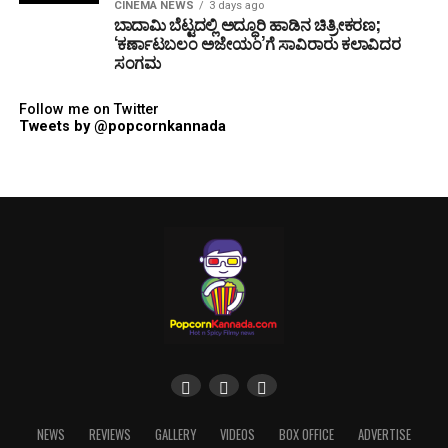
CINEMA NEWS
3 days ago
ಬಾದಾಮಿ ಬೆಟ್ಟದಲ್ಲಿ ಅದ್ಧೂರಿ ಹಾಡಿನ ಚಿತ್ರೀಕರಣ;
‘ಕರ್ಣಾಟಬಲಂ ಅಜೇಯಂ’ಗೆ ಸಾವಿರಾರು ಕಲಾವಿದರ
ಸಂಗಮ
Follow me on Twitter
Tweets by @popcornkannada
NEWS
REVIEWS
GALLERY
VIDEOS
BOX OFFICE
ADVERTISE