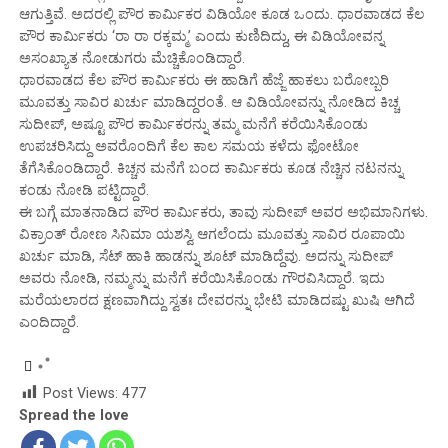
ಆಗುತ್ತಿವೆ. ಅದರಲ್ಲಿ ಪೌರ ಕಾರ್ಮಿಕರ ವಿಡಿಯೋ ಕೂಡ ಒಂದು. ಧಾರವಾಡದ ಕೆಲ
ಪೌರ ಕಾರ್ಮಿಕರು ‘ರಾ ರಾ ರಕ್ಕಮ್ಮ’ ಎಂದು ಕುಣಿದಿದ್ದು, ಈ ವಿಡಿಯೋವನ್ನ
ಅಸಂಖ್ಯಾತ ನೋಡುಗರು ಮೆಚ್ಚಿಕೊಂಡಿದ್ದಾರೆ.
ಧಾರವಾಡದ ಕೆಲ ಪೌರ ಕಾರ್ಮಿಕರು ಈ ಹಾಡಿಗೆ ಹೆಜ್ಜೆ ಹಾಕಲು ಬರೋಬ್ಬರಿ
ಮೂವತ್ತು ಸಾವಿರ ಖರ್ಚು ಮಾಡಿದ್ದರಂತೆ. ಆ ವಿಡಿಯೋವನ್ನು ನೋಡಿದ ಕಿಚ್ಚ
ಸುದೀಪ್, ಅಷ್ಟೂ ಪೌರ ಕಾರ್ಮಿಕರನ್ನು ತಮ್ಮ ಮನೆಗೆ ಕರೆಯಿಸಿಕೊಂಡು
ಉಪಚರಿಸಿದ್ದು ಅವರೊಂದಿಗೆ ಕೆಲ ಕಾಲ ಸಮಯ ಕಳೆದು ಫೋಟೋ
ತೆಗೆಸಿಕೊಂಡಿದ್ದಾರೆ. ಕಿಚ್ಚನ ಮನೆಗೆ ಬಂದ ಕಾರ್ಮಿಕರು ಕೂಡ ನೆಚ್ಚಿನ ನಟನನ್ನು
ಕಂಡು ನೋಡಿ ಪಟ್ಟಿದ್ದಾರೆ.
ಈ ಬಗ್ಗೆ ಮಾತನಾಡಿದ ಪೌರ ಕಾರ್ಮಿಕರು, ತಾವು ಸುದೀಪ್ ಅವರ ಅಭಿಮಾನಿಗಳು.
ವಿಕ್ರಾಂತ್ ರೋಣ ಸಿನಿಮಾ ಯಶಸ್ವಿ ಆಗಲೆಂದು ಮೂವತ್ತು ಸಾವಿರ ರೂಪಾಯಿ
ಖರ್ಚು ಮಾಡಿ, ಸೆಟ್ ಹಾಕಿ ಹಾಡನ್ನು ಶೂಟ್ ಮಾಡಿದ್ದೆವು. ಅದನ್ನು ಸುದೀಪ್
ಅವರು ನೋಡಿ, ನಮ್ಮನ್ನು ಮನೆಗೆ ಕರೆಯಿಸಿಕೊಂಡು ಗೌರವಿಸಿದ್ದಾರೆ. ಇದು
ಮರೆಯಲಾರದ ಕ್ಷಣವಾಗಿದ್ದು ಸ್ವತಃ ದೇವರನ್ನು ಭೇಟಿ ಮಾಡಿದಷ್ಟು ಖುಷಿ ಆಗಿದೆ
ಎಂದಿದ್ದಾರೆ.
Post Views:
477
Spread the love