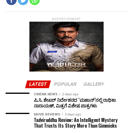
ADVERTISEMENT
LATEST
POPULAR
GALLERY
CINEMA NEWS
2 days ago
ಪಿ.ಸಿ. ಶೇಖರ್ ನಿರ್ದೇಶನದ ‘ಮಹಾನ್’ನಲ್ಲಿ ರಾಧಿಕಾ
ನಾರಾಯಣ್, ಮಿತ್ರಗೆ ವಿಶೇಷ ಪಾತ್ರಗಳು
MOVIE REVIEWS
3 days ago
Tadviruddha Review: An Intelligent Mystery
That Trusts Its Story More Than Gimmicks