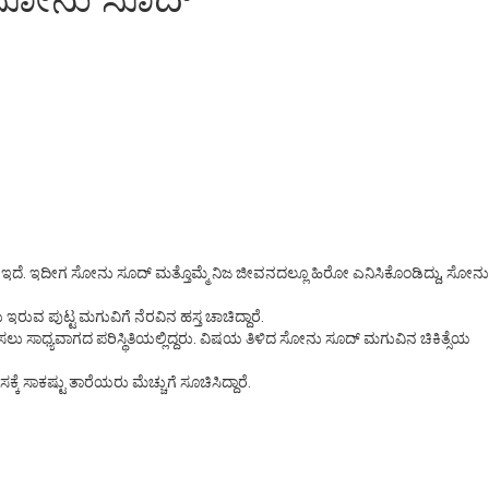
ತೆ ಇದೆ. ಇದೀಗ ಸೋನು ಸೂದ್ ಮತ್ತೊಮ್ಮೆ ನಿಜ ಜೀವನದಲ್ಲೂ ಹಿರೋ ಎನಿಸಿಕೊಂಡಿದ್ದು, ಸೋನು
ರುವ ಪುಟ್ಟ ಮಗುವಿಗೆ ನೆರವಿನ ಹಸ್ತ ಚಾಚಿದ್ದಾರೆ.
ಸಲು ಸಾಧ್ಯವಾಗದ ಪರಿಸ್ಥಿತಿಯಲ್ಲಿದ್ದರು. ವಿಷಯ ತಿಳಿದ ಸೋನು ಸೂದ್ ಮಗುವಿನ ಚಿಕಿತ್ಸೆಯ
 ಸಾಕಷ್ಟು ತಾರೆಯರು ಮೆಚ್ಚುಗೆ ಸೂಚಿಸಿದ್ದಾರೆ.