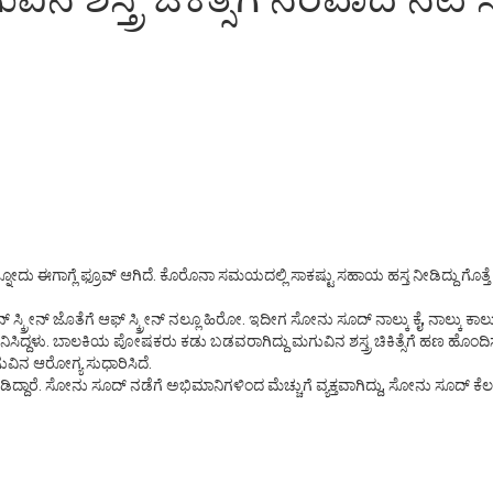
ದು ಈಗಾಗ್ಲೆ ಫ್ರೂವ್ ಆಗಿದೆ. ಕೊರೊನಾ ಸಮಯದಲ್ಲಿ ಸಾಕಷ್ಟು ಸಹಾಯ ಹಸ್ತ ನೀಡಿದ್ದು ಗೊತ್
ೀನ್ ಜೊತೆಗೆ ಆಫ್ ಸ್ಕ್ರೀನ್ ನಲ್ಲೂ ಹಿರೋ. ಇದೀಗ ಸೋನು ಸೂದ್ ನಾಲ್ಕು ಕೈ, ನಾಲ್ಕು ಕಾಲು ಇ
ನಿಸಿದ್ದಳು. ಬಾಲಕಿಯ ಪೋಷಕರು ಕಡು ಬಡವರಾಗಿದ್ದು ಮಗುವಿನ ಶಸ್ತ್ರ ಚಿಕಿತ್ಸೆಗೆ ಹಣ ಹೊಂದಿ
ಮಗುವಿನ ಆರೋಗ್ಯ ಸುಧಾರಿಸಿದೆ.
. ಸೋನು ಸೂದ್ ನಡೆಗೆ ಅಭಿಮಾನಿಗಳಿಂದ ಮೆಚ್ಚುಗೆ ವ್ಯಕ್ತವಾಗಿದ್ದು, ಸೋನು ಸೂದ್ ಕೆಲಸಕ್ಕೆ