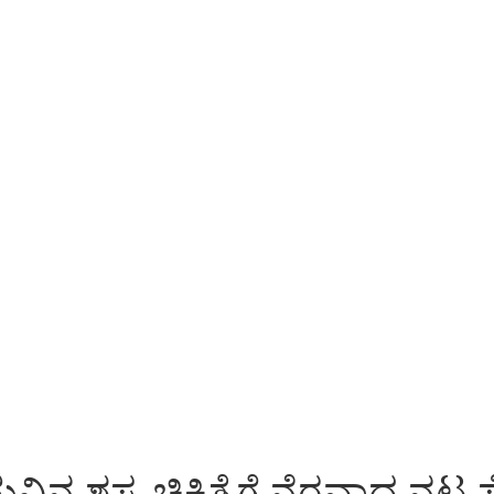
ುವಿನ ಶಸ್ತ್ರ ಚಿಕಿತ್ಸೆಗೆ ನೆರವಾದ 