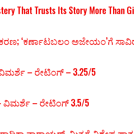
stery That Trusts Its Story More Than 
ಚಿತ್ರೀಕರಣ; ‘ಕರ್ಣಾಟಬಲಂ ಅಜೇಯಂ’ಗೆ ಸ
ಿಮರ್ಶೆ – ರೇಟಿಂಗ್ – 3.25/5
ವಿಮರ್ಶೆ – ರೇಟಿಂಗ್ 3.5/5
 ರಾಧಿಕಾ ನಾರಾಯಣ್, ಮಿತ್ರಗೆ ವಿಶೇಷ ಪಾತ್